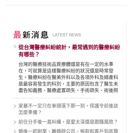
從台灣醫療糾紛統計，最常遇到的醫療糾紛
有哪些？
台灣的醫療技術品質療體還是有在一定的水準
在，可就算是這樣醫療糾紛的狀況還是時常發
生。醫療糾紛在醫美外科以及各項外科及婦產科
是最容易發生的科別，主要的原因包含了醫生未
盡告知義務、醫療處置疏失、手術疏失、術後照
顧失當、醫療費用的收取。雖然醫學進步，但醫
生與病患之間引起的糾紛還是經常發生。很多案
家暴不一定只在拳頭落下那一刻，保護令前後該
例中最後都走向訴訟流程，我們如果不幸遇到相
怎麼準備？
關醫療糾紛時究竟該怎麼處理呢？醫療糾紛相關
前任分手後一直糾纏，是愛太深還是跟騷風險？
的內容其實非常多，有些案例…
婚後一起創業，離婚時公司、帳款和客戶到底算