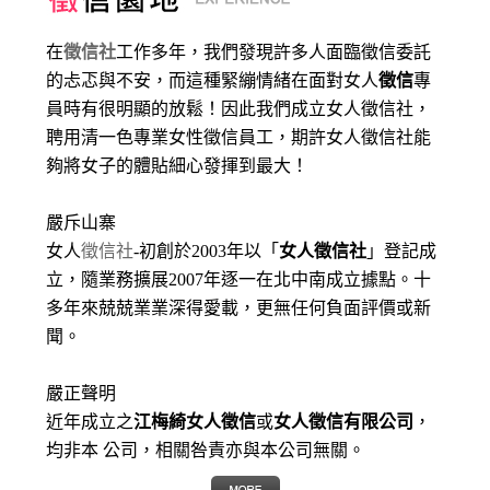
在
徵信社
工作多年，我們發現許多人面臨徵信委託
的忐忑與不安，而這種緊繃情緒在面對女人
徵信
專
員時有很明顯的放鬆！因此我們成立女人徵信社，
聘用清一色專業女性徵信員工，期許女人徵信社能
夠將女子的體貼細心發揮到最大
！
嚴斥山寨
女人
徵信社
-初創於2003年以「
女人徵信社
」登記成
立，隨業務擴展2007年逐一在北中南成立據點。十
多年來兢兢業業深得愛載，更無任何負面評價或新
聞。
嚴正聲明
近年成立之
江梅綺女人徵信
或
女人徵信有限公司
，
均非本 公司，相關咎責亦與本公司無關。