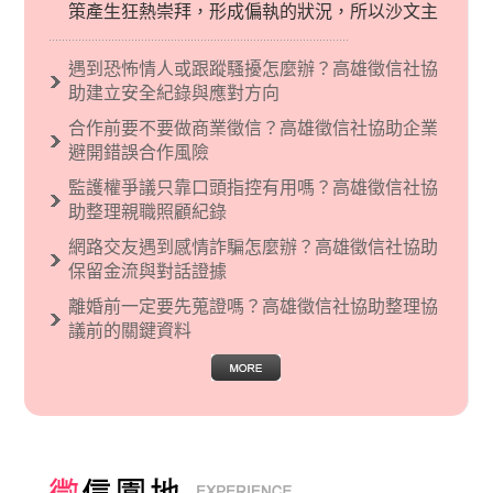
策產生狂熱崇拜，形成偏執的狀況，所以沙文主
義後來就被拿來暗指偏見和歧視，而且有沙文主
義傾向的人，通常對於自己的國家和民族有超強
遇到恐怖情人或跟蹤騷擾怎麼辦？高雄徵信社協
烈的卓越感，因而瞧不起其他國家的人，所以沙
助建立安全紀錄與應對方向
文主義也廣泛應用在種族歧視的說法，甚至還出
合作前要不要做商業徵信？高雄徵信社協助企業
現了男性沙文…
避開錯誤合作風險
監護權爭議只靠口頭指控有用嗎？高雄徵信社協
助整理親職照顧紀錄
網路交友遇到感情詐騙怎麼辦？高雄徵信社協助
保留金流與對話證據
離婚前一定要先蒐證嗎？高雄徵信社協助整理協
議前的關鍵資料