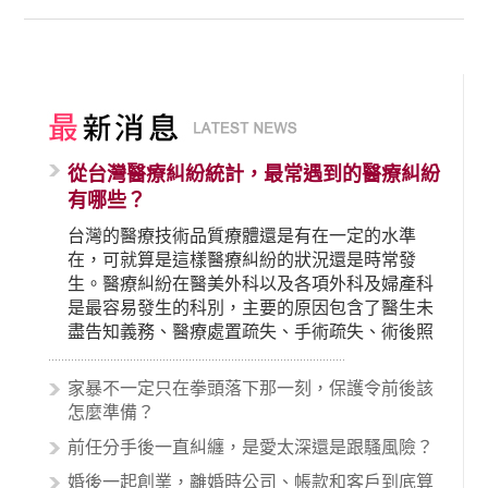
從台灣醫療糾紛統計，最常遇到的醫療糾紛
有哪些？
台灣的醫療技術品質療體還是有在一定的水準
在，可就算是這樣醫療糾紛的狀況還是時常發
生。醫療糾紛在醫美外科以及各項外科及婦產科
是最容易發生的科別，主要的原因包含了醫生未
盡告知義務、醫療處置疏失、手術疏失、術後照
顧失當、醫療費用的收取。雖然醫學進步，但醫
生與病患之間引起的糾紛還是經常發生。很多案
家暴不一定只在拳頭落下那一刻，保護令前後該
例中最後都走向訴訟流程，我們如果不幸遇到相
怎麼準備？
關醫療糾紛時究竟該怎麼處理呢？醫療糾紛相關
前任分手後一直糾纏，是愛太深還是跟騷風險？
的內容其實非常多，有些案例…
婚後一起創業，離婚時公司、帳款和客戶到底算