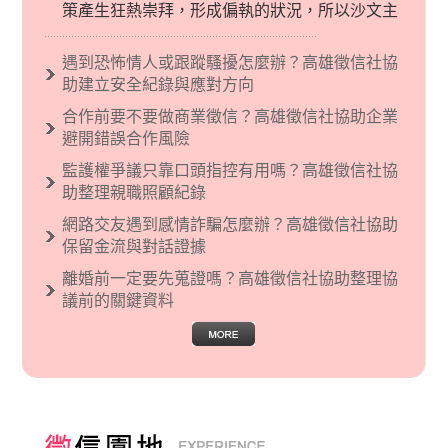
策產生狂熱崇拜，形成偏執的狀況，所以沙文主
義後來就被拿來暗指偏見和歧視，而且有沙文主
義傾向的人，通常對於自己的國家和民族有超強
遇到恐怖情人或跟蹤騷擾怎麼辦？高雄徵信社協
烈的卓越感，因而瞧不起其他國家的人，所以沙
助建立安全紀錄與應對方向
文主義也廣泛應用在種族歧視的說法，甚至還出
合作前要不要做商業徵信？高雄徵信社協助企業
現了男性沙文…
避開錯誤合作風險
監護權爭議只靠口頭指控有用嗎？高雄徵信社協
助整理親職照顧紀錄
網路交友遇到感情詐騙怎麼辦？高雄徵信社協助
保留金流與對話證據
離婚前一定要先蒐證嗎？高雄徵信社協助整理協
議前的關鍵資料