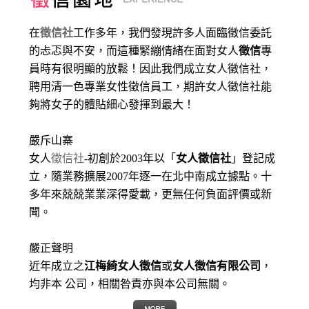
在
徵信社
工作多年，我們發現許多人面臨徵信委託
的忐忑與不安，而這種緊繃情緒在面對女人
徵信
專
員時有很明顯的放鬆！因此我們成立女人徵信社，
聘用清一色專業女性徵信員工，期許女人徵信社能
夠將女子的體貼細心發揮到最大
！
嚴斥山寨
女人
徵信社
-初創於2003年以「
女人徵信社
」登記成
立，隨業務擴展2007年逐一在北中南成立據點。十
多年來兢兢業業深得愛載，更無任何負面評價或新
聞。
嚴正聲明
近年成立之
江梅綺女人徵信
或
女人徵信有限公司
，
均非本 公司，相關咎責亦與本公司無關。