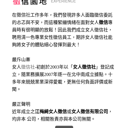
在
徵信社
工作多年，我們發現許多人面臨徵信委託
的忐忑與不安，而這種緊繃情緒在面對女人
徵信
專
員時有很明顯的放鬆！因此我們成立女人徵信社，
聘用清一色專業女性徵信員工，期許女人徵信社能
夠將女子的體貼細心發揮到最大
！
嚴斥山寨
女人
徵信社
-初創於2003年以「
女人徵信社
」登記成
立，隨業務擴展2007年逐一在北中南成立據點。十
多年來兢兢業業深得愛載，更無任何負面評價或新
聞。
嚴正聲明
近年成立之
江梅綺女人徵信
或
女人徵信有限公司
，
均非本 公司，相關咎責亦與本公司無關。