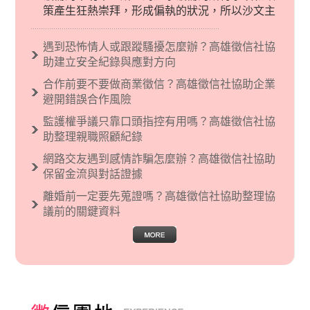
策產生狂熱崇拜，形成偏執的狀況，所以沙文主
義後來就被拿來暗指偏見和歧視，而且有沙文主
義傾向的人，通常對於自己的國家和民族有超強
遇到恐怖情人或跟蹤騷擾怎麼辦？高雄徵信社協
烈的卓越感，因而瞧不起其他國家的人，所以沙
助建立安全紀錄與應對方向
文主義也廣泛應用在種族歧視的說法，甚至還出
合作前要不要做商業徵信？高雄徵信社協助企業
現了男性沙文…
避開錯誤合作風險
監護權爭議只靠口頭指控有用嗎？高雄徵信社協
助整理親職照顧紀錄
網路交友遇到感情詐騙怎麼辦？高雄徵信社協助
保留金流與對話證據
離婚前一定要先蒐證嗎？高雄徵信社協助整理協
議前的關鍵資料