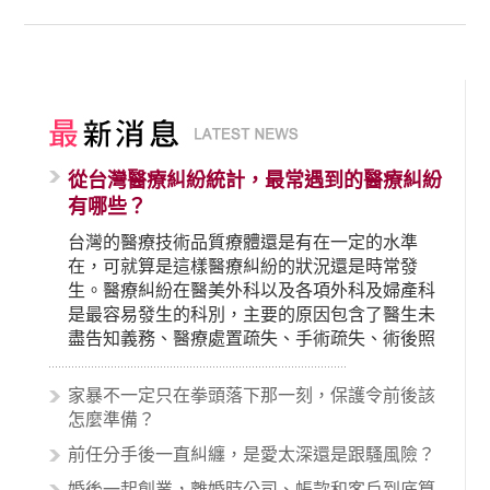
從台灣醫療糾紛統計，最常遇到的醫療糾紛
有哪些？
台灣的醫療技術品質療體還是有在一定的水準
在，可就算是這樣醫療糾紛的狀況還是時常發
生。醫療糾紛在醫美外科以及各項外科及婦產科
是最容易發生的科別，主要的原因包含了醫生未
盡告知義務、醫療處置疏失、手術疏失、術後照
顧失當、醫療費用的收取。雖然醫學進步，但醫
生與病患之間引起的糾紛還是經常發生。很多案
家暴不一定只在拳頭落下那一刻，保護令前後該
例中最後都走向訴訟流程，我們如果不幸遇到相
怎麼準備？
關醫療糾紛時究竟該怎麼處理呢？醫療糾紛相關
前任分手後一直糾纏，是愛太深還是跟騷風險？
的內容其實非常多，有些案例…
婚後一起創業，離婚時公司、帳款和客戶到底算