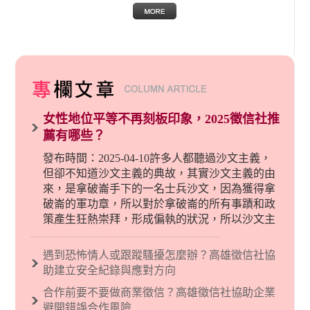
女性地位平等不再刻板印象，2025徵信社推
薦有哪些？
發布時間：2025-04-10許多人都聽過沙文主義，
但卻不知道沙文主義的典故，其實沙文主義的由
來，是拿破崙手下的一名士兵沙文，因為獲得拿
破崙的軍功章，所以對於拿破崙的所有事蹟和政
策產生狂熱崇拜，形成偏執的狀況，所以沙文主
義後來就被拿來暗指偏見和歧視，而且有沙文主
義傾向的人，通常對於自己的國家和民族有超強
遇到恐怖情人或跟蹤騷擾怎麼辦？高雄徵信社協
烈的卓越感，因而瞧不起其他國家的人，所以沙
助建立安全紀錄與應對方向
文主義也廣泛應用在種族歧視的說法，甚至還出
合作前要不要做商業徵信？高雄徵信社協助企業
現了男性沙文…
避開錯誤合作風險