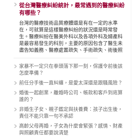
從台灣醫療糾紛統計，最常遇到的醫療糾紛
有哪些？
台灣的醫療技術品質療體還是有在一定的水準
在，可就算是這樣醫療糾紛的狀況還是時常發
生。醫療糾紛在醫美外科以及各項外科及婦產科
是最容易發生的科別，主要的原因包含了醫生未
盡告知義務、醫療處置疏失、手術疏失、術後照
顧失當、醫療費用的收取。雖然醫學進步，但醫
生與病患之間引起的糾紛還是經常發生。很多案
家暴不一定只在拳頭落下那一刻，保護令前後該
例中最後都走向訴訟流程，我們如果不幸遇到相
怎麼準備？
關醫療糾紛時究竟該怎麼處理呢？醫療糾紛相關
前任分手後一直糾纏，是愛太深還是跟騷風險？
的內容其實非常多，有些案例…
婚後一起創業，離婚時公司、帳款和客戶到底算
誰的？
非婚生子女、親子鑑定與扶養費：孩子出生後，
責任不能只靠一句不承認
高齡父母再婚，子女為什麼會緊張？感情、財產
與照顧責任都要說清楚