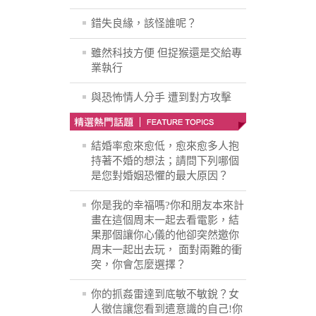
錯失良緣，該怪誰呢？
雖然科技方便 但捉猴還是交給專
業執行
與恐怖情人分手 遭到對方攻擊
結婚率愈來愈低，愈來愈多人抱
持著不婚的想法；請問下列哪個
是您對婚姻恐懼的最大原因？
你是我的幸福嗎?你和朋友本來計
畫在這個周末一起去看電影，結
果那個讓你心儀的他卻突然邀你
周末一起出去玩， 面對兩難的衝
突，你會怎麼選擇？
你的抓姦雷達到底敏不敏銳？女
人徵信讓您看到遣意識的自己!你