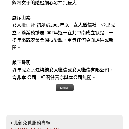
夠將女子的體貼細心發揮到最大
！
嚴斥山寨
女人
徵信社
-初創於2003年以「
女人徵信社
」登記成
立，隨業務擴展2007年逐一在北中南成立據點。十
多年來兢兢業業深得愛載，更無任何負面評價或新
聞。
嚴正聲明
近年成立之
江梅綺女人徵信
或
女人徵信有限公司
，
均非本 公司，相關咎責亦與本公司無關。
▪ 北部免費服務專線