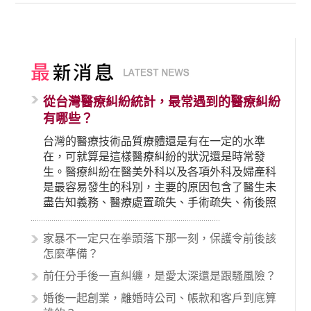
從台灣醫療糾紛統計，最常遇到的醫療糾紛
有哪些？
台灣的醫療技術品質療體還是有在一定的水準
在，可就算是這樣醫療糾紛的狀況還是時常發
生。醫療糾紛在醫美外科以及各項外科及婦產科
是最容易發生的科別，主要的原因包含了醫生未
盡告知義務、醫療處置疏失、手術疏失、術後照
顧失當、醫療費用的收取。雖然醫學進步，但醫
生與病患之間引起的糾紛還是經常發生。很多案
家暴不一定只在拳頭落下那一刻，保護令前後該
例中最後都走向訴訟流程，我們如果不幸遇到相
怎麼準備？
關醫療糾紛時究竟該怎麼處理呢？醫療糾紛相關
前任分手後一直糾纏，是愛太深還是跟騷風險？
的內容其實非常多，有些案例…
婚後一起創業，離婚時公司、帳款和客戶到底算