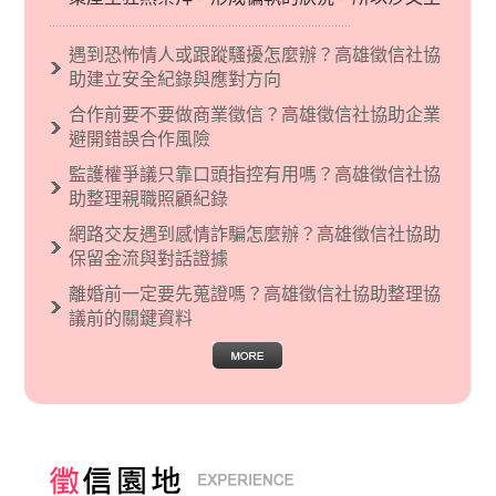
義後來就被拿來暗指偏見和歧視，而且有沙文主
義傾向的人，通常對於自己的國家和民族有超強
遇到恐怖情人或跟蹤騷擾怎麼辦？高雄徵信社協
烈的卓越感，因而瞧不起其他國家的人，所以沙
助建立安全紀錄與應對方向
文主義也廣泛應用在種族歧視的說法，甚至還出
合作前要不要做商業徵信？高雄徵信社協助企業
現了男性沙文…
避開錯誤合作風險
監護權爭議只靠口頭指控有用嗎？高雄徵信社協
助整理親職照顧紀錄
網路交友遇到感情詐騙怎麼辦？高雄徵信社協助
保留金流與對話證據
離婚前一定要先蒐證嗎？高雄徵信社協助整理協
議前的關鍵資料