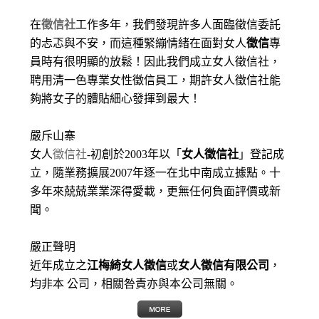
在
徵信社
工作多年，我們發現許多人面臨徵信委託
的忐忑與不安，而這種緊繃情緒在面對女人
徵信
專
員時有很明顯的放鬆！因此我們成立女人徵信社，
聘用清一色專業女性徵信員工，期許女人徵信社能
夠將女子的體貼細心發揮到最大
！
嚴斥山寨
女人
徵信社
-初創於2003年以「
女人徵信社
」登記成
立，隨業務擴展2007年逐一在北中南成立據點。十
多年來兢兢業業深得愛載，更無任何負面評價或新
聞。
嚴正聲明
近年成立之
江梅綺女人徵信
或
女人徵信有限公司
，
均非本 公司，相關咎責亦與本公司無關。