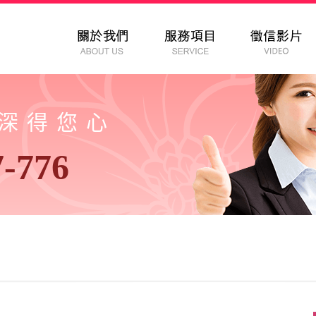
以深得您心
7-776