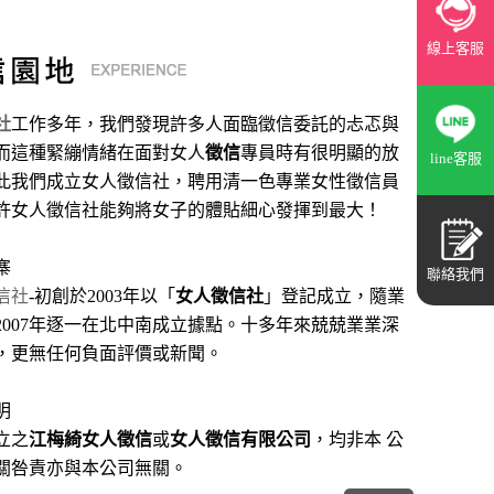
線上客服
社
工作多年，我們發現許多人面臨徵信委託的忐忑與
而這種緊繃情緒在面對女人
徵信
專員時有很明顯的放
line客服
此我們成立女人徵信社，聘用清一色專業女性徵信員
許女人徵信社能夠將女子的體貼細心發揮到最大
！
寨
聯絡我們
信社
-初創於2003年以「
女人徵信社
」登記成立，隨業
2007年逐一在北中南成立據點。十多年來兢兢業業深
，更無任何負面評價或新聞。
明
立之
江梅綺女人徵信
或
女人徵信有限公司
，均非本 公
關咎責亦與本公司無關。