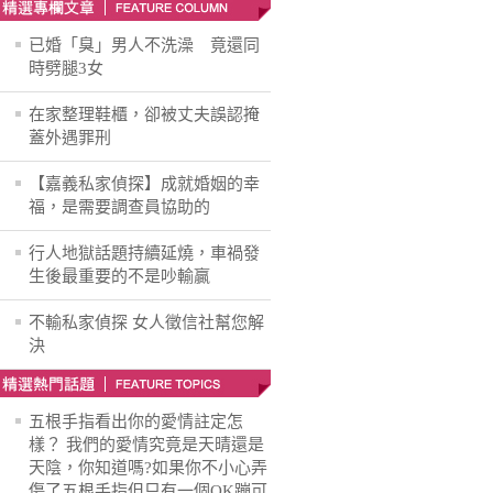
已婚「臭」男人不洗澡 竟還同
時劈腿3女
在家整理鞋櫃，卻被丈夫誤認掩
蓋外遇罪刑
【嘉義私家偵探】成就婚姻的幸
福，是需要調查員協助的
行人地獄話題持續延燒，車禍發
生後最重要的不是吵輸贏
不輸私家偵探 女人徵信社幫您解
決
五根手指看出你的愛情註定怎
樣？ 我們的愛情究竟是天晴還是
天陰，你知道嗎?如果你不小心弄
傷了五根手指但只有一個OK蹦可