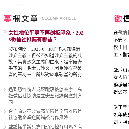
女性地位平等不再刻板印象，202
在
徵信
5徵信社推薦有哪些？
不安，
鬆！因
發布時間：2025-04-10許多人都聽過
工，期
沙文主義，但卻不知道沙文主義的典
故，其實沙文主義的由來，是拿破崙
手下的一名士兵沙文，因為獲得拿破
嚴斥山
崙的軍功章，所以對於拿破崙的所有
女人
徵
事蹟和政策產生狂熱崇拜，形成偏執
務擴展
的狀況，所以沙文主義後來就被拿來
遇到恐怖情人或跟蹤騷擾怎麼辦？高
得愛載
暗指偏見和歧視，而且有沙文主義傾
雄徵信社協助建立安全紀錄與應對方
向的人，通常對於自己的國家和民族
向
有超強烈的卓越感，因而瞧不起其他
嚴正聲
合作前要不要做商業徵信？高雄徵信
國家的人，所以沙文主義也廣泛應用
近年成
社協助企業避開錯誤合作風險
在種族歧視的說法，甚至還出現了男
司，相
性沙文…
監護權爭議只靠口頭指控有用嗎？高