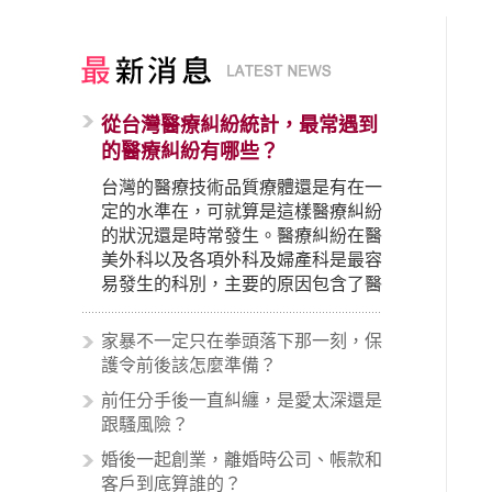
從台灣醫療糾紛統計，最常遇到
的醫療糾紛有哪些？
台灣的醫療技術品質療體還是有在一
定的水準在，可就算是這樣醫療糾紛
的狀況還是時常發生。醫療糾紛在醫
美外科以及各項外科及婦產科是最容
易發生的科別，主要的原因包含了醫
生未盡告知義務、醫療處置疏失、手
術疏失、術後照顧失當、醫療費用的
家暴不一定只在拳頭落下那一刻，保
收取。雖然醫學進步，但醫生與病患
護令前後該怎麼準備？
之間引起的糾紛還是經常發生。很多
前任分手後一直糾纏，是愛太深還是
案例中最後都走向訴訟流程，我們如
跟騷風險？
果不幸遇到相關醫療糾紛時究竟該怎
麼處理呢？醫療糾紛相關的內容其實
婚後一起創業，離婚時公司、帳款和
非常多，有些案例…
客戶到底算誰的？