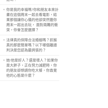
你是我的幸福嗎?你和朋友本來計
畫在這個周末一起去看電影，結
果那個讓你心儀的他卻突然邀你
周末一起出去玩， 面對兩難的衝
突，你會怎麼選擇？
法律真的保障合法婚姻嗎？抓猴
真的那麼簡單嗎？以下哪個離譜
判決是您認為最誇張的？
她/他是好人？還是壞人？如果你
是大胖子，正在努力減肥時，你
的朋友卻想請你吃大餐，你直覺
他的心態是什麽？