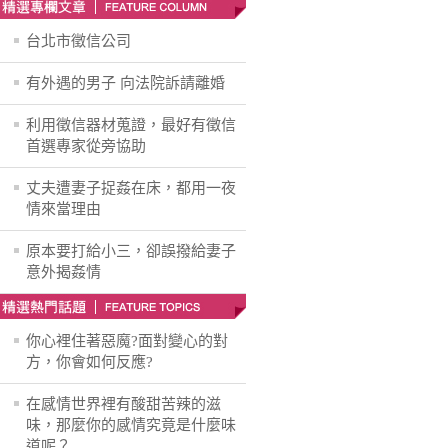
台北市徵信公司
有外遇的男子 向法院訴請離婚
利用徵信器材蒐證，最好有徵信
首選專家從旁協助
丈夫遭妻子捉姦在床，都用一夜
情來當理由
原本要打給小三，卻誤撥給妻子
意外揭姦情
你心裡住著惡魔?面對變心的對
方，你會如何反應?
在感情世界裡有酸甜苦辣的滋
味，那麼你的感情究竟是什麼味
道呢？