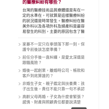
的醫療糾紛有哪些？
台灣的醫療技術品質療體還是有在一
定的水準在，可就算是這樣醫療糾紛
的狀況還是時常發生。醫療糾紛在醫
美外科以及各項外科及婦產科是最容
易發生的科別，主要的原因包含了醫
生未盡告知義務、醫療處置疏失、手
術疏失、術後照顧失當、醫療費用的
家暴不一定只在拳頭落下那一刻，保
收取。雖然醫學進步，但醫生與病患
護令前後該怎麼準備？
之間引起的糾紛還是經常發生。很多
前任分手後一直糾纏，是愛太深還是
案例中最後都走向訴訟流程，我們如
跟騷風險？
果不幸遇到相關醫療糾紛時究竟該怎
麼處理呢？醫療糾紛相關的內容其實
婚後一起創業，離婚時公司、帳款和
非常多，有些案例…
客戶到底算誰的？
非婚生子女、親子鑑定與扶養費：孩
子出生後，責任不能只靠一句不承認
高齡父母再婚，子女為什麼會緊張？
感情、財產與照顧責任都要說清楚