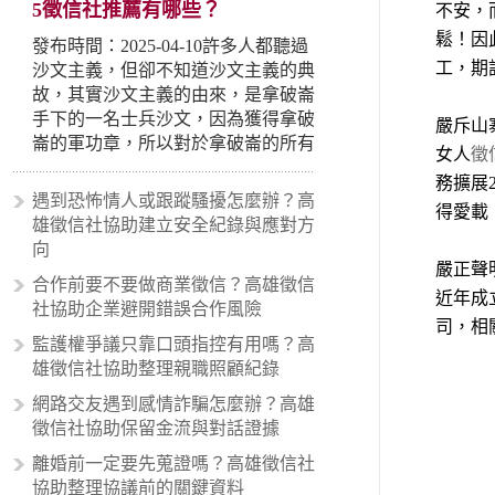
5徵信社推薦有哪些？
不安，
鬆！因
發布時間：2025-04-10許多人都聽過
工，期
沙文主義，但卻不知道沙文主義的典
故，其實沙文主義的由來，是拿破崙
手下的一名士兵沙文，因為獲得拿破
嚴斥山
崙的軍功章，所以對於拿破崙的所有
女人
徵
事蹟和政策產生狂熱崇拜，形成偏執
務擴展
的狀況，所以沙文主義後來就被拿來
遇到恐怖情人或跟蹤騷擾怎麼辦？高
得愛載
暗指偏見和歧視，而且有沙文主義傾
雄徵信社協助建立安全紀錄與應對方
向的人，通常對於自己的國家和民族
向
有超強烈的卓越感，因而瞧不起其他
嚴正聲
合作前要不要做商業徵信？高雄徵信
國家的人，所以沙文主義也廣泛應用
近年成
社協助企業避開錯誤合作風險
在種族歧視的說法，甚至還出現了男
司，相
性沙文…
監護權爭議只靠口頭指控有用嗎？高
雄徵信社協助整理親職照顧紀錄
網路交友遇到感情詐騙怎麼辦？高雄
徵信社協助保留金流與對話證據
離婚前一定要先蒐證嗎？高雄徵信社
協助整理協議前的關鍵資料