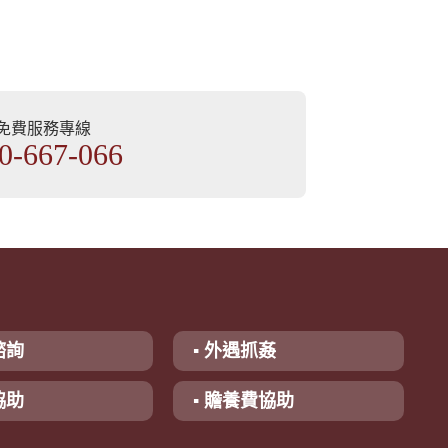
部免費服務專線
0-667-066
諮詢
▪ 外遇抓姦
協助
▪ 贍養費協助