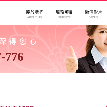
以深得您心
7-776