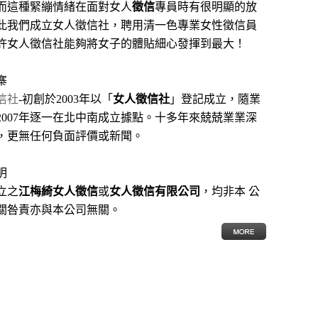
而這種緊繃情緒在面對女人
徵信
專員時有很明顯的放
此我們成立女人徵信社，聘用清一色專業女性徵信員
許女人徵信社能夠將女子的體貼細心發揮到最大
！
寨
信社
-初創於2003年以「
女人徵信社
」登記成立，隨業
2007年逐一在北中南成立據點。十多年來兢兢業業深
，更無任何負面評價或新聞。
明
立之
江梅綺女人徵信
或
女人徵信有限公司
，均非本 公
關咎責亦與本公司無關。