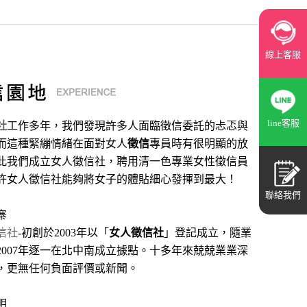
線上客服
line客服
社
工作多年，我們發現許多人面臨徵信委託的忐忑與
而這種緊繃情緒在面對女人
徵信
專員時有很明顯的放
此我們成立女人徵信社，聘用清一色專業女性徵信員
許女人徵信社能夠將女子的體貼細心發揮到最大
！
聯絡我們
寨
信社
-初創於2003年以「
女人徵信社
」登記成立，隨業
2007年逐一在北中南成立據點。十多年來兢兢業業深
，更無任何負面評價或新聞。
明