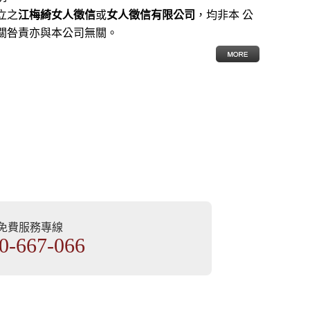
立之
江梅綺女人徵信
或
女人徵信有限公司
，均非本 公
關咎責亦與本公司無關。
部免費服務專線
0-667-066