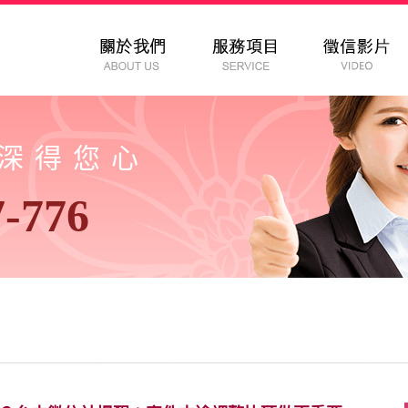
以深得您心
7-776