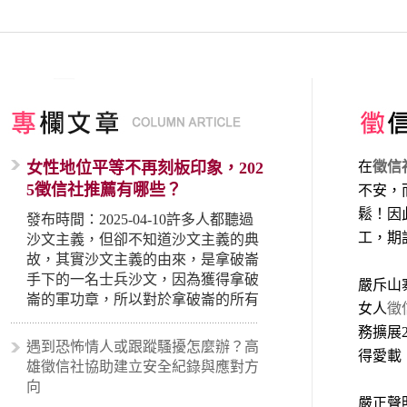
女性地位平等不再刻板印象，202
在
徵信
5徵信社推薦有哪些？
不安，
鬆！因
發布時間：2025-04-10許多人都聽過
工，期
沙文主義，但卻不知道沙文主義的典
故，其實沙文主義的由來，是拿破崙
手下的一名士兵沙文，因為獲得拿破
嚴斥山
崙的軍功章，所以對於拿破崙的所有
女人
徵
事蹟和政策產生狂熱崇拜，形成偏執
務擴展
的狀況，所以沙文主義後來就被拿來
遇到恐怖情人或跟蹤騷擾怎麼辦？高
得愛載
暗指偏見和歧視，而且有沙文主義傾
雄徵信社協助建立安全紀錄與應對方
向的人，通常對於自己的國家和民族
向
有超強烈的卓越感，因而瞧不起其他
嚴正聲