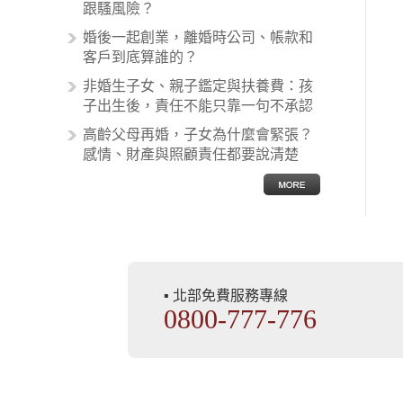
跟騷風險？
果不幸遇到相關醫療糾紛時究竟該怎
麼處理呢？醫療糾紛相關的內容其實
婚後一起創業，離婚時公司、帳款和
非常多，有些案例…
客戶到底算誰的？
非婚生子女、親子鑑定與扶養費：孩
子出生後，責任不能只靠一句不承認
高齡父母再婚，子女為什麼會緊張？
感情、財產與照顧責任都要說清楚
▪ 北部免費服務專線
0800-777-776