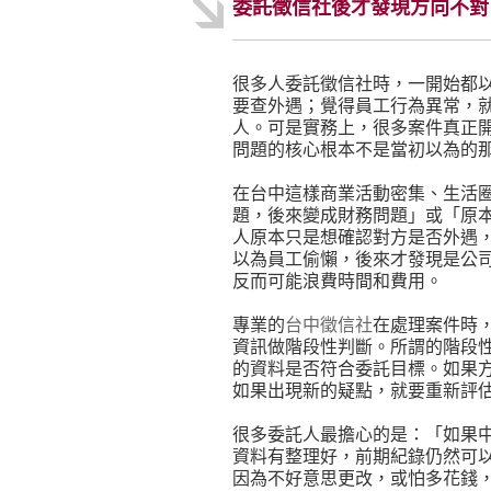
委託徵信社後才發現方向不對
很多人委託徵信社時，一開始都
要查外遇；覺得員工行為異常，
人。可是實務上，很多案件真正
問題的核心根本不是當初以為的
在台中這樣商業活動密集、生活
題，後來變成財務問題」或「原
人原本只是想確認對方是否外遇
以為員工偷懶，後來才發現是公
反而可能浪費時間和費用。
專業的
台中徵信社
在處理案件時
資訊做階段性判斷。所謂的階段
的資料是否符合委託目標。如果
如果出現新的疑點，就要重新評
很多委託人最擔心的是：「如果
資料有整理好，前期紀錄仍然可
因為不好意思更改，或怕多花錢