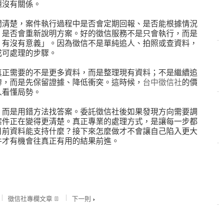
題沒有關係。
問清楚，案件執行過程中是否會定期回報、是否能根據情況
，是否會重新說明方案。好的徵信服務不是只會執行，而是
，有沒有意義」。因為徵信不是單純追人、拍照或查資料，
成可處理的步驟。
真正需要的不是更多資料，而是整理現有資料；不是繼續追
牌，而是先保留證據、降低衝突。這時候，
台中徵信社
的價
人看懂局勢。
，而是用錯方法找答案。委託徵信社後如果發現方向需要調
案件正在變得更清楚。真正專業的處理方式，是讓每一步都
目前資料能支持什麼？接下來怎麼做才不會讓自己陷入更大
件才有機會往真正有用的結果前進。
徵信社專欄文章
下一則