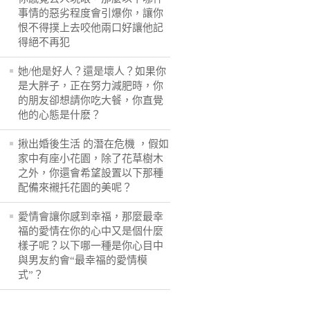
事情的惡劣程度會引爆你，讓你
恨不得撲上去咬他兩口好讓他記
得絕不再犯
她/他是好人？還是壞人？如果你
是大胖子，正在努力減肥時，你
的朋友卻想請你吃大餐，你直覺
他的心態是什麽？
揪出婚後生活 的潛在危機 ，假如
家中有座小花園，除了花草樹木
之外，你還會希望設置以下那種
配備來襯托花園的美呢？
愛情會讓你感到幸福，那麼最幸
福的愛情在你的心中又是個什麼
樣子呢？以下哪一種是你心目中
與男友約會“最幸福的愛情模
式”？