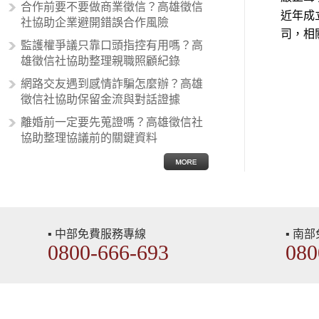
合作前要不要做商業徵信？高雄徵信
國家的人，所以沙文主義也廣泛應用
近年成
社協助企業避開錯誤合作風險
在種族歧視的說法，甚至還出現了男
司，相
性沙文…
監護權爭議只靠口頭指控有用嗎？高
雄徵信社協助整理親職照顧紀錄
網路交友遇到感情詐騙怎麼辦？高雄
徵信社協助保留金流與對話證據
離婚前一定要先蒐證嗎？高雄徵信社
協助整理協議前的關鍵資料
▪ 中部免費服務專線
▪ 南
0800-666-693
080