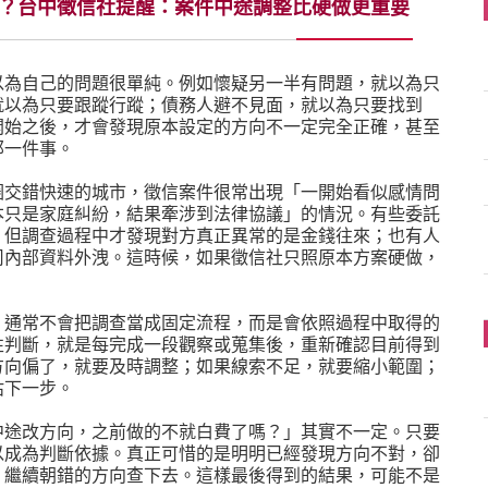
？台中徵信社提醒：案件中途調整比硬做更重要
以為自己的問題很單純。例如懷疑另一半有問題，就以為只
就以為只要跟蹤行蹤；債務人避不見面，就以為只要找到
開始之後，才會發現原本設定的方向不一定完全正確，甚至
那一件事。
圈交錯快速的城市，徵信案件很常出現「一開始看似感情問
本只是家庭糾紛，結果牽涉到法律協議」的情況。有些委託
，但調查過程中才發現對方真正異常的是金錢往來；也有人
司內部資料外洩。這時候，如果徵信社只照原本方案硬做，
，通常不會把調查當成固定流程，而是會依照過程中取得的
性判斷，就是每完成一段觀察或蒐集後，重新確認目前得到
方向偏了，就要及時調整；如果線索不足，就要縮小範圍；
估下一步。
中途改方向，之前做的不就白費了嗎？」其實不一定。只要
以成為判斷依據。真正可惜的是明明已經發現方向不對，卻
，繼續朝錯的方向查下去。這樣最後得到的結果，可能不是