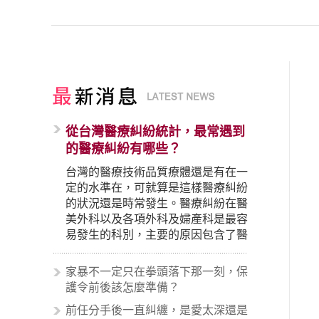
從台灣醫療糾紛統計，最常遇到
的醫療糾紛有哪些？
台灣的醫療技術品質療體還是有在一
定的水準在，可就算是這樣醫療糾紛
的狀況還是時常發生。醫療糾紛在醫
美外科以及各項外科及婦產科是最容
易發生的科別，主要的原因包含了醫
生未盡告知義務、醫療處置疏失、手
術疏失、術後照顧失當、醫療費用的
家暴不一定只在拳頭落下那一刻，保
收取。雖然醫學進步，但醫生與病患
護令前後該怎麼準備？
之間引起的糾紛還是經常發生。很多
前任分手後一直糾纏，是愛太深還是
案例中最後都走向訴訟流程，我們如