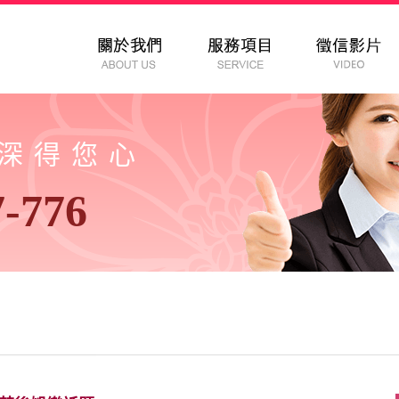
以深得您心
7-776