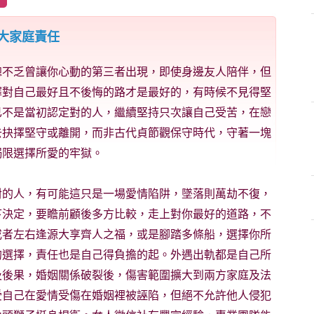
大家庭責任
總不乏曾讓你心動的第三者出現，即使身邊友人陪伴，但
擇對自己最好且不後悔的路才是最好的，有時候不見得堅
已不是當初認定對的人，繼續堅持只次讓自己受苦，在戀
去抉擇堅守或離開，而非古代貞節觀保守時代，守著一塊
侷限選擇所愛的牢獄。
對的人，有可能這只是一場愛情陷阱，墜落則萬劫不復，
下決定，要瞻前顧後多方比較，走上對你最好的道路，不
或者左右逢源大享齊人之福，或是腳踏多條船，選擇你所
的選擇，責任也是自己得負擔的起。外遇出軌都是自己所
及後果，婚姻關係破裂後，傷害範圍擴大到兩方家庭及法
受自己在愛情受傷在婚姻裡被誣陷，但絕不允許他人侵犯