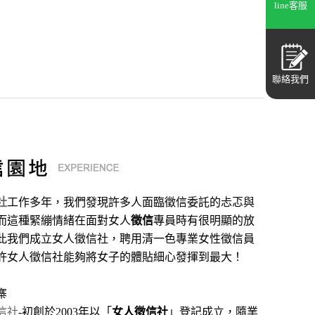
line客服
聯絡我們
社
工作多年，我們發現許多人面臨徵信委託的忐忑與
而這種緊繃情緒在面對女人
徵信
專員時有很明顯的放
此我們成立女人徵信社，聘用清一色專業女性徵信員
許女人徵信社能夠將女子的體貼細心發揮到最大
！
寨
信社
-初創於2003年以「
女人徵信社
」登記成立，隨業