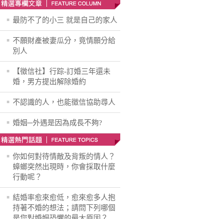
最防不了的小三 就是自己的家人
不願財產被妻瓜分，竟情願分給
別人
【徵信社】行踪-訂婚三年還未
婚，男方提出解除婚約
不認識的人，也能徵信協助尋人
婚姻─外遇是因為成長不夠?
你如何對待情敵及背叛的情人？
蟑螂突然出現時，你會採取什麼
行動呢？
結婚率愈來愈低，愈來愈多人抱
持著不婚的想法；請問下列哪個
是您對婚姻恐懼的最大原因？