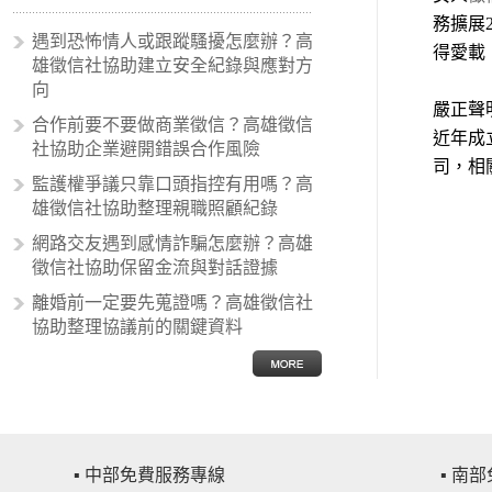
事蹟和政策產生狂熱崇拜，形成偏執
務擴展
的狀況，所以沙文主義後來就被拿來
遇到恐怖情人或跟蹤騷擾怎麼辦？高
得愛載
暗指偏見和歧視，而且有沙文主義傾
雄徵信社協助建立安全紀錄與應對方
向的人，通常對於自己的國家和民族
向
有超強烈的卓越感，因而瞧不起其他
嚴正聲
合作前要不要做商業徵信？高雄徵信
國家的人，所以沙文主義也廣泛應用
近年成
社協助企業避開錯誤合作風險
在種族歧視的說法，甚至還出現了男
司，相
性沙文…
監護權爭議只靠口頭指控有用嗎？高
雄徵信社協助整理親職照顧紀錄
網路交友遇到感情詐騙怎麼辦？高雄
徵信社協助保留金流與對話證據
離婚前一定要先蒐證嗎？高雄徵信社
協助整理協議前的關鍵資料
▪ 中部免費服務專線
▪ 南