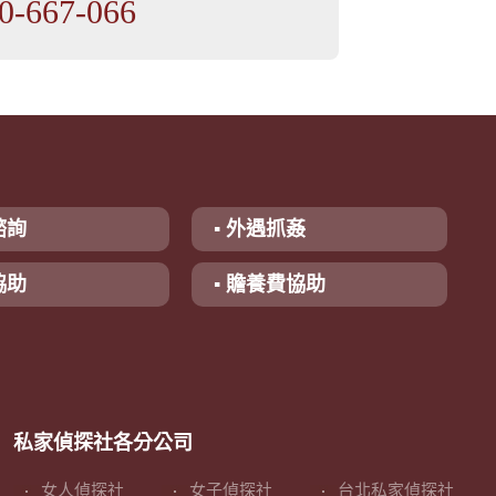
0-667-066
諮詢
▪ 外遇抓姦
協助
▪ 贍養費協助
私家偵探社各分公司
女人偵探社
女子偵探社
台北私家偵探社