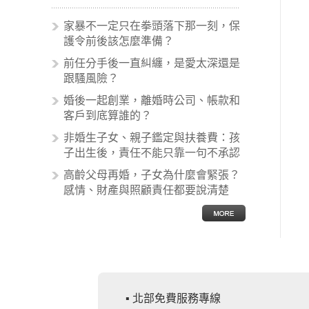
生未盡告知義務、醫療處置疏失、手
術疏失、術後照顧失當、醫療費用的
家暴不一定只在拳頭落下那一刻，保
收取。雖然醫學進步，但醫生與病患
護令前後該怎麼準備？
之間引起的糾紛還是經常發生。很多
前任分手後一直糾纏，是愛太深還是
案例中最後都走向訴訟流程，我們如
跟騷風險？
果不幸遇到相關醫療糾紛時究竟該怎
麼處理呢？醫療糾紛相關的內容其實
婚後一起創業，離婚時公司、帳款和
非常多，有些案例…
客戶到底算誰的？
非婚生子女、親子鑑定與扶養費：孩
子出生後，責任不能只靠一句不承認
高齡父母再婚，子女為什麼會緊張？
感情、財產與照顧責任都要說清楚
▪ 北部免費服務專線