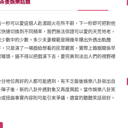
茶後娛樂話題
前一秒可以愛這個人赴湯蹈火在所不辭，下一秒即可把對他
以快速切換到不同頻率，我們無法保證可以愛的天荒地老，
是少數中的少數。多少夫妻模範是隔幾年爆出外遇出軌醜
子，只是演了一場戲給想看的民眾觀賞，實際上婚姻關係早
號噱頭，逼不得以把戲演下去，要完美到淡出人們的視野裡
身分地位再好的人都可能遇到，有不乏飯後娛樂八卦就出自
一陣子後，新的八卦外遇對象又再度興起。當作娛樂八卦笑
染或扭曲事實內容則可能引來爭議，適當的聽聽笑話就好。