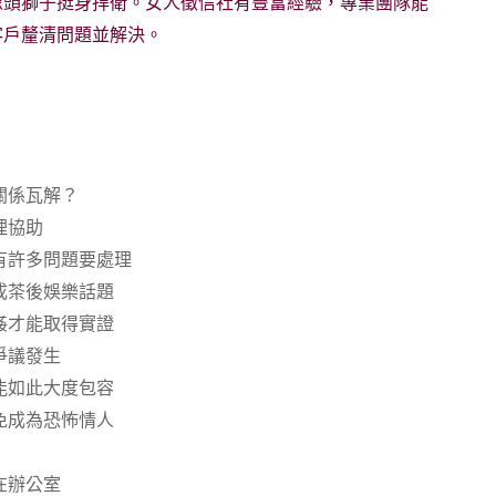
像頭獅子挺身捍衛。女人徵信社有豐富經驗，專業團隊能
客戶釐清問題並解決。
關係瓦解？
理協助
有許多問題要處理
成茶後娛樂話題
姦才能取得實證
爭議發生
能如此大度包容
免成為恐怖情人
在辦公室