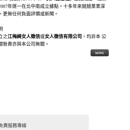
2007年逐一在北中南成立據點。十多年來兢兢業業深
，更無任何負面評價或新聞。
明
立之
江梅綺女人徵信
或
女人徵信有限公司
，均非本 公
關咎責亦與本公司無關。
部免費服務專線