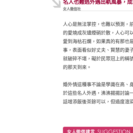
名人也難逃外遇出軌風暴，成
女人徵信社
人心是無法掌控，也難以預測，
的愛燒成灰燼煙硝於散，人心可
愛到海枯石爛，如果真的有那也
事，表面看似好丈夫、賢慧的妻
就破碎不堪，礙於民眾冠上的稱
的那天到來。
婚外情這種事不論是學識在高、
於這些名人外遇，沸沸揚揚討論
話增添飯後茶餘可以，但過度渲