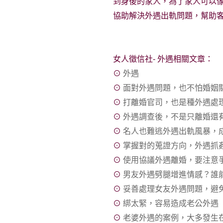
到身後的家人，為了家人可以
協助解決外遇出軌問題，幫助
女人徵信社- 外遇相關文章：
⊙
外遇
⊙
面對外遇問題，也不怕婚姻
⊙
打離婚官司，也是種外遇處
⊙
外遇調查後，不是只離婚還
⊙
名人也難逃外遇出軌風暴，
⊙
掌握對的蒐證方向，外遇抓
⊙
使用協議外遇離婚，要注意
⊙
男友外遇劈腿增進情感？誰
⊙
妥善處理女友外遇問題，避
⊙
綁太緊，容易造成老公外遇
⊙
老婆外遇的案例，大多發生