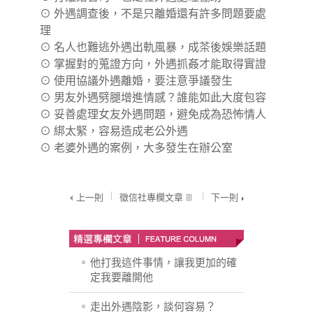
⊙
外遇調查後，不是只離婚還有許多問題要處
理
⊙
名人也難逃外遇出軌風暴，成茶後娛樂話題
⊙
掌握對的蒐證方向，外遇抓姦才能取得實證
⊙
使用協議外遇離婚，要注意爭議發生
⊙
男友外遇劈腿增進情感？誰能如此大度包容
⊙
妥善處理女友外遇問題，避免成為恐怖情人
⊙
綁太緊，容易造成老公外遇
⊙
老婆外遇的案例，大多發生在辦公室
上一則
徵信社專欄文章
下一則
他打我這件事情，讓我更加的確
定我要離開他
走出外遇陰影，談何容易？