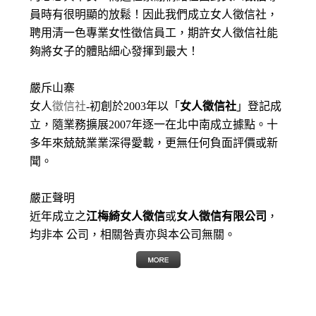
員時有很明顯的放鬆！因此我們成立女人徵信社，
聘用清一色專業女性徵信員工，期許女人徵信社能
夠將女子的體貼細心發揮到最大
！
嚴斥山寨
女人
徵信社
-初創於2003年以「
女人徵信社
」登記成
立，隨業務擴展2007年逐一在北中南成立據點。十
多年來兢兢業業深得愛載，更無任何負面評價或新
聞。
嚴正聲明
近年成立之
江梅綺女人徵信
或
女人徵信有限公司
，
均非本 公司，相關咎責亦與本公司無關。