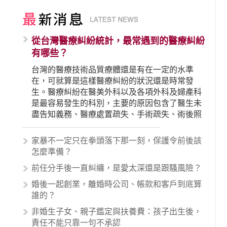
從台灣醫療糾紛統計，最常遇到的醫療糾紛
有哪些？
台灣的醫療技術品質療體還是有在一定的水準
在，可就算是這樣醫療糾紛的狀況還是時常發
生。醫療糾紛在醫美外科以及各項外科及婦產科
是最容易發生的科別，主要的原因包含了醫生未
盡告知義務、醫療處置疏失、手術疏失、術後照
顧失當、醫療費用的收取。雖然醫學進步，但醫
生與病患之間引起的糾紛還是經常發生。很多案
家暴不一定只在拳頭落下那一刻，保護令前後該
例中最後都走向訴訟流程，我們如果不幸遇到相
怎麼準備？
關醫療糾紛時究竟該怎麼處理呢？醫療糾紛相關
前任分手後一直糾纏，是愛太深還是跟騷風險？
的內容其實非常多，有些案例…
婚後一起創業，離婚時公司、帳款和客戶到底算
誰的？
非婚生子女、親子鑑定與扶養費：孩子出生後，
責任不能只靠一句不承認