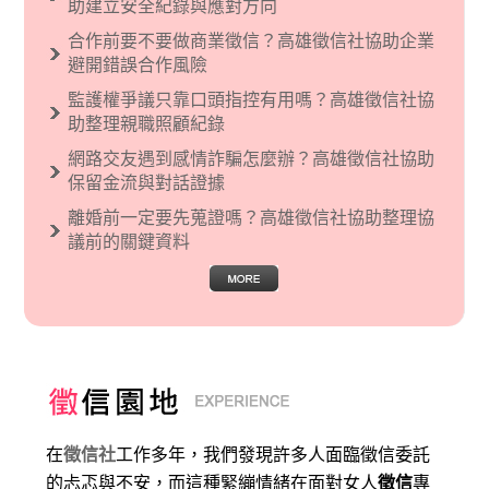
助建立安全紀錄與應對方向
文主義也廣泛應用在種族歧視的說法，甚至還出
合作前要不要做商業徵信？高雄徵信社協助企業
現了男性沙文…
避開錯誤合作風險
監護權爭議只靠口頭指控有用嗎？高雄徵信社協
助整理親職照顧紀錄
網路交友遇到感情詐騙怎麼辦？高雄徵信社協助
保留金流與對話證據
離婚前一定要先蒐證嗎？高雄徵信社協助整理協
議前的關鍵資料
在
徵信社
工作多年，我們發現許多人面臨徵信委託
的忐忑與不安，而這種緊繃情緒在面對女人
徵信
專