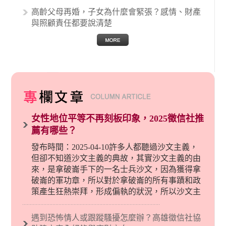
高齡父母再婚，子女為什麼會緊張？感情、財產
與照顧責任都要說清楚
女性地位平等不再刻板印象，2025徵信社推
薦有哪些？
發布時間：2025-04-10許多人都聽過沙文主義，
但卻不知道沙文主義的典故，其實沙文主義的由
來，是拿破崙手下的一名士兵沙文，因為獲得拿
破崙的軍功章，所以對於拿破崙的所有事蹟和政
策產生狂熱崇拜，形成偏執的狀況，所以沙文主
義後來就被拿來暗指偏見和歧視，而且有沙文主
義傾向的人，通常對於自己的國家和民族有超強
遇到恐怖情人或跟蹤騷擾怎麼辦？高雄徵信社協
烈的卓越感，因而瞧不起其他國家的人，所以沙