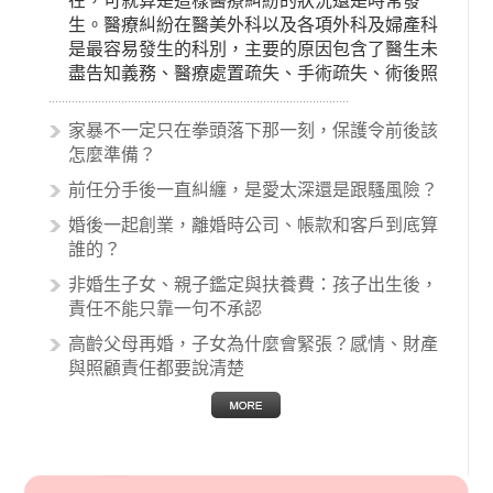
在，可就算是這樣醫療糾紛的狀況還是時常發
生。醫療糾紛在醫美外科以及各項外科及婦產科
是最容易發生的科別，主要的原因包含了醫生未
盡告知義務、醫療處置疏失、手術疏失、術後照
顧失當、醫療費用的收取。雖然醫學進步，但醫
生與病患之間引起的糾紛還是經常發生。很多案
家暴不一定只在拳頭落下那一刻，保護令前後該
例中最後都走向訴訟流程，我們如果不幸遇到相
怎麼準備？
關醫療糾紛時究竟該怎麼處理呢？醫療糾紛相關
前任分手後一直糾纏，是愛太深還是跟騷風險？
的內容其實非常多，有些案例…
婚後一起創業，離婚時公司、帳款和客戶到底算
誰的？
非婚生子女、親子鑑定與扶養費：孩子出生後，
責任不能只靠一句不承認
高齡父母再婚，子女為什麼會緊張？感情、財產
與照顧責任都要說清楚