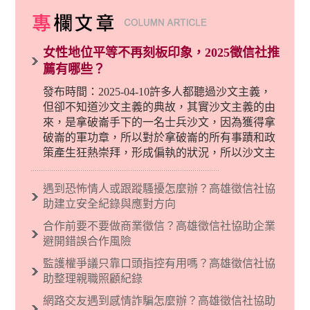
女性地位平等不再刻板印象，2025徵信社推
薦有哪些？
發布時間：2025-04-10許多人都聽過沙文主義，
但卻不知道沙文主義的典故，其實沙文主義的由
來，是拿破崙手下的一名士兵沙文，因為獲得拿
破崙的軍功章，所以對於拿破崙的所有事蹟和政
策產生狂熱崇拜，形成偏執的狀況，所以沙文主
義後來就被拿來暗指偏見和歧視，而且有沙文主
義傾向的人，通常對於自己的國家和民族有超強
遇到恐怖情人或跟蹤騷擾怎麼辦？高雄徵信社協
烈的卓越感，因而瞧不起其他國家的人，所以沙
助建立安全紀錄與應對方向
文主義也廣泛應用在種族歧視的說法，甚至還出
合作前要不要做商業徵信？高雄徵信社協助企業
現了男性沙文…
避開錯誤合作風險
監護權爭議只靠口頭指控有用嗎？高雄徵信社協
助整理親職照顧紀錄
網路交友遇到感情詐騙怎麼辦？高雄徵信社協助