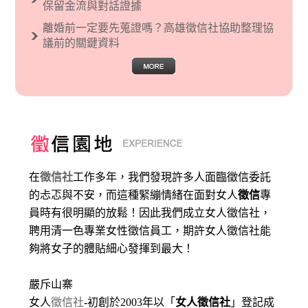
保留金流與對話證據
離婚前一定要先蒐證嗎？高雄徵信社協助整理協
議前的關鍵資料
在
徵信社
工作多年，我們發現許多人面臨徵信委託
的忐忑與不安，而這種緊繃情緒在面對女人
徵信
專
員時有很明顯的放鬆！因此我們成立女人徵信社，
聘用清一色專業女性徵信員工，期許女人徵信社能
夠將女子的體貼細心發揮到最大
！
嚴斥山寨
女人
徵信社
-初創於2003年以「
女人徵信社
」登記成