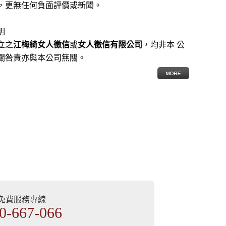
，更無任何負面評價或新聞。
明
立之
江梅綺女人徵信
或
女人徵信有限公司
，均非本 公
關咎責亦與本公司無關。
部免費服務專線
0-667-066