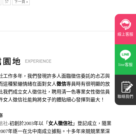
57
下一頁
線上客服
line客服
社
工作多年，我們發現許多人面臨徵信委託的忐忑與
而這種緊繃情緒在面對女人
徵信
專員時有很明顯的放
此我們成立女人徵信社，聘用清一色專業女性徵信員
聯絡我們
許女人徵信社能夠將女子的體貼細心發揮到最大
！
寨
信社
-初創於2003年以「
女人徵信社
」登記成立，隨業
2007年逐一在北中南成立據點。十多年來兢兢業業深