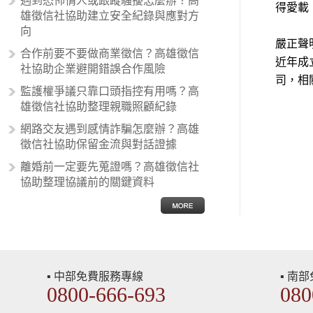
遇到恐怖情人或跟蹤騷擾怎麼辦？高
得愛載
暗指偏見和歧視，而且有沙文主義傾
雄徵信社協助建立安全紀錄與應對方
向的人，通常對於自己的國家和民族
向
有超強烈的卓越感，因而瞧不起其他
嚴正聲
合作前要不要做商業徵信？高雄徵信
國家的人，所以沙文主義也廣泛應用
近年成
社協助企業避開錯誤合作風險
在種族歧視的說法，甚至還出現了男
司，相
性沙文…
監護權爭議只靠口頭指控有用嗎？高
雄徵信社協助整理親職照顧紀錄
網路交友遇到感情詐騙怎麼辦？高雄
徵信社協助保留金流與對話證據
離婚前一定要先蒐證嗎？高雄徵信社
協助整理協議前的關鍵資料
▪ 中部免費服務專線
▪ 南
0800-666-693
080