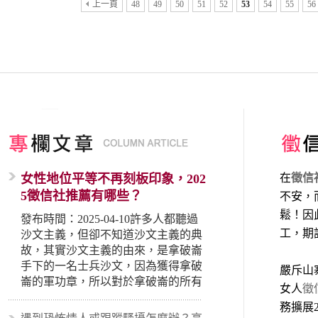
上一頁
48
49
50
51
52
53
54
55
56
女性地位平等不再刻板印象，202
在
徵信
5徵信社推薦有哪些？
不安，
鬆！因
發布時間：2025-04-10許多人都聽過
工，期
沙文主義，但卻不知道沙文主義的典
故，其實沙文主義的由來，是拿破崙
手下的一名士兵沙文，因為獲得拿破
嚴斥山
崙的軍功章，所以對於拿破崙的所有
女人
徵
事蹟和政策產生狂熱崇拜，形成偏執
務擴展
的狀況，所以沙文主義後來就被拿來