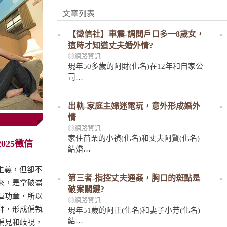
【徵信社】車震-調閱戶口多一8歲女，
這時才知道丈夫婚外情?
◎網路資訊
現年50多歲的阿財(化名)在12年和自家公
司…
出軌-家庭主婦迷電玩，意外形成婚外
情
◎網路資訊
家住苗栗的小禎(化名)和丈夫阿賢(化名)
025徵信
結婚…
文主義，但卻不
第三者-指控丈夫通姦，胸口的斑點是
來，是拿破崙
破案關鍵?
軍功章，所以
◎網路資訊
拜，形成偏執
現年51歲的阿正(化名)和妻子小芳(化名)
結…
偏見和歧視，