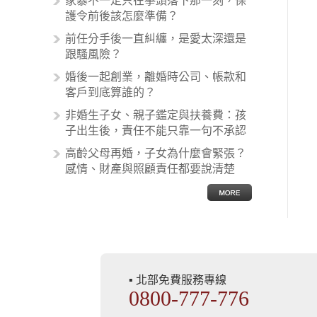
家暴不一定只在拳頭落下那一刻，保
收取。雖然醫學進步，但醫生與病患
護令前後該怎麼準備？
之間引起的糾紛還是經常發生。很多
前任分手後一直糾纏，是愛太深還是
案例中最後都走向訴訟流程，我們如
跟騷風險？
果不幸遇到相關醫療糾紛時究竟該怎
麼處理呢？醫療糾紛相關的內容其實
婚後一起創業，離婚時公司、帳款和
非常多，有些案例…
客戶到底算誰的？
非婚生子女、親子鑑定與扶養費：孩
子出生後，責任不能只靠一句不承認
高齡父母再婚，子女為什麼會緊張？
感情、財產與照顧責任都要說清楚
▪ 北部免費服務專線
0800-777-776