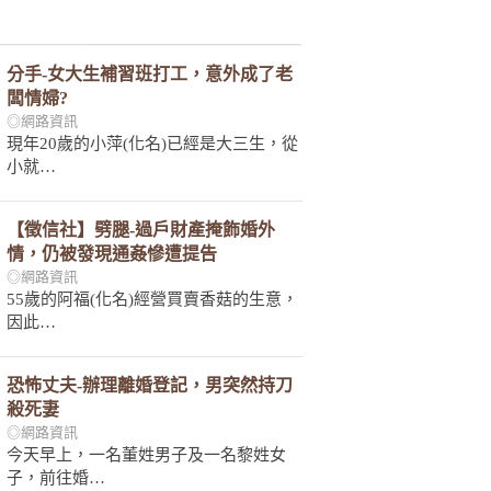
分手-女大生補習班打工，意外成了老
闆情婦?
◎網路資訊
現年20歲的小萍(化名)已經是大三生，從
小就…
【徵信社】劈腿-過戶財產掩飾婚外
情，仍被發現通姦慘遭提告
◎網路資訊
55歲的阿福(化名)經營買賣香菇的生意，
因此…
恐怖丈夫-辦理離婚登記，男突然持刀
殺死妻
◎網路資訊
今天早上，一名董姓男子及一名黎姓女
子，前往婚…