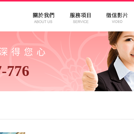
以深得您心
7-776