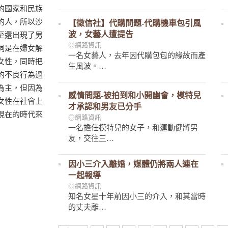
的國家和民族
的人，所以沙
【徵信社】代購問題-代購機車包引風
波，女藝人遭提告
至還出現了男
◎網路資訊
詞是在婦女解
一名女藝人，去年因代購包包的緣故而產
女性，同時把
生風波。…
的不良行為過
為主，但因為
感情問題-被拍到和小開幽會，模特兒
女性在社會上
才承認和男友已分手
現在的時代來
◎網路資訊
一名擔任模特兒的女子，和運動健將男
友，交往三…
因小三介入離婚，媒體仍將兩人連在
一起報導
◎網路資訊
知名女星十年前因小三的介入，和其當時
的丈夫離…