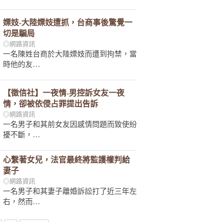
嫖妓-大陸嫖妓遭抓，台商事後驚覺一
切是騙局
◎網路資訊
一名陳姓台商於大陸嫖妓而遭到拘禁，當
時他的友…
【徵信社】一夜情-男控訴女友一夜
情，卻被依侵占罪提出告訴
◎網路資訊
一名男子和其前女友因感情問題而致使紛
擾不斷，…
心繫著女兒，法官最終將監護權判給
妻子
◎網路資訊
一名男子和其妻子離婚訴訟打了近三年左
右，然而…