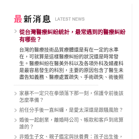
從台灣醫療糾紛統計，最常遇到的醫療糾紛
有哪些？
台灣的醫療技術品質療體還是有在一定的水準
在，可就算是這樣醫療糾紛的狀況還是時常發
生。醫療糾紛在醫美外科以及各項外科及婦產科
是最容易發生的科別，主要的原因包含了醫生未
盡告知義務、醫療處置疏失、手術疏失、術後照
顧失當、醫療費用的收取。雖然醫學進步，但醫
生與病患之間引起的糾紛還是經常發生。很多案
家暴不一定只在拳頭落下那一刻，保護令前後該
例中最後都走向訴訟流程，我們如果不幸遇到相
怎麼準備？
關醫療糾紛時究竟該怎麼處理呢？醫療糾紛相關
前任分手後一直糾纏，是愛太深還是跟騷風險？
的內容其實非常多，有些案例…
婚後一起創業，離婚時公司、帳款和客戶到底算
誰的？
非婚生子女、親子鑑定與扶養費：孩子出生後，