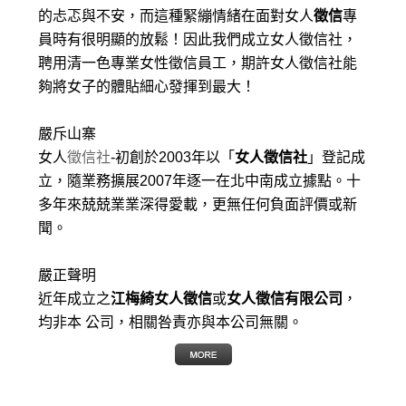
的忐忑與不安，而這種緊繃情緒在面對女人
徵信
專
員時有很明顯的放鬆！因此我們成立女人徵信社，
聘用清一色專業女性徵信員工，期許女人徵信社能
夠將女子的體貼細心發揮到最大
！
嚴斥山寨
女人
徵信社
-初創於2003年以「
女人徵信社
」登記成
立，隨業務擴展2007年逐一在北中南成立據點。十
多年來兢兢業業深得愛載，更無任何負面評價或新
聞。
嚴正聲明
近年成立之
江梅綺女人徵信
或
女人徵信有限公司
，
均非本 公司，相關咎責亦與本公司無關。