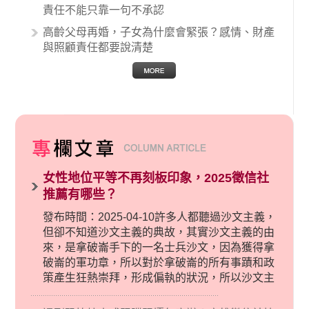
責任不能只靠一句不承認
高齡父母再婚，子女為什麼會緊張？感情、財產
與照顧責任都要說清楚
女性地位平等不再刻板印象，2025徵信社
推薦有哪些？
發布時間：2025-04-10許多人都聽過沙文主義，
但卻不知道沙文主義的典故，其實沙文主義的由
來，是拿破崙手下的一名士兵沙文，因為獲得拿
破崙的軍功章，所以對於拿破崙的所有事蹟和政
策產生狂熱崇拜，形成偏執的狀況，所以沙文主
義後來就被拿來暗指偏見和歧視，而且有沙文主
義傾向的人，通常對於自己的國家和民族有超強