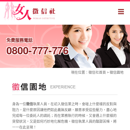
免費服務電話
0800-777-776
現在位置：
徵信社
首頁 >
徵信園地
徵信園地-女人徵信社
身為一位
徵信
執業人員，在初入徵信業之時，會碰上什麼樣的反對與
阻力，是什麼原因讓他們如此義無反顧，願意承受這些壓力，盡心地
完成每一位委託人的請託；而在業務執行的時候，又會遇上什麼樣的
突發狀況，又是如何巧妙地化解危機。徵信執業人員的酸甜苦辣，將
一一在此呈現！