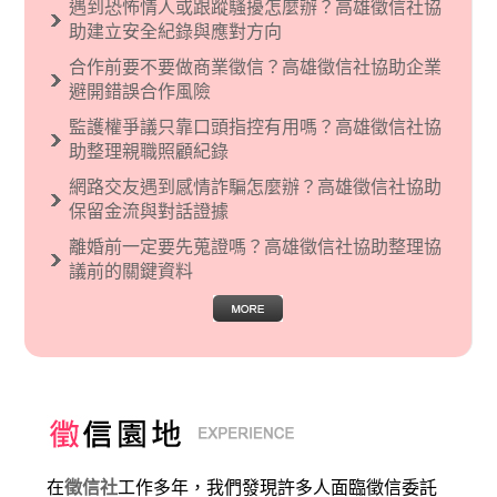
遇到恐怖情人或跟蹤騷擾怎麼辦？高雄徵信社協
烈的卓越感，因而瞧不起其他國家的人，所以沙
助建立安全紀錄與應對方向
文主義也廣泛應用在種族歧視的說法，甚至還出
合作前要不要做商業徵信？高雄徵信社協助企業
現了男性沙文…
避開錯誤合作風險
監護權爭議只靠口頭指控有用嗎？高雄徵信社協
助整理親職照顧紀錄
網路交友遇到感情詐騙怎麼辦？高雄徵信社協助
保留金流與對話證據
離婚前一定要先蒐證嗎？高雄徵信社協助整理協
議前的關鍵資料
在
徵信社
工作多年，我們發現許多人面臨徵信委託