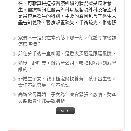
在，可就算是這樣醫療糾紛的狀況還是時常發
生。醫療糾紛在醫美外科以及各項外科及婦產科
是最容易發生的科別，主要的原因包含了醫生未
盡告知義務、醫療處置疏失、手術疏失、術後照
顧失當、醫療費用的收取。雖然醫學進步，但醫
生與病患之間引起的糾紛還是經常發生。很多案
家暴不一定只在拳頭落下那一刻，保護令前後該
例中最後都走向訴訟流程，我們如果不幸遇到相
怎麼準備？
關醫療糾紛時究竟該怎麼處理呢？醫療糾紛相關
前任分手後一直糾纏，是愛太深還是跟騷風險？
的內容其實非常多，有些案例…
婚後一起創業，離婚時公司、帳款和客戶到底算
誰的？
非婚生子女、親子鑑定與扶養費：孩子出生後，
責任不能只靠一句不承認
高齡父母再婚，子女為什麼會緊張？感情、財產
與照顧責任都要說清楚