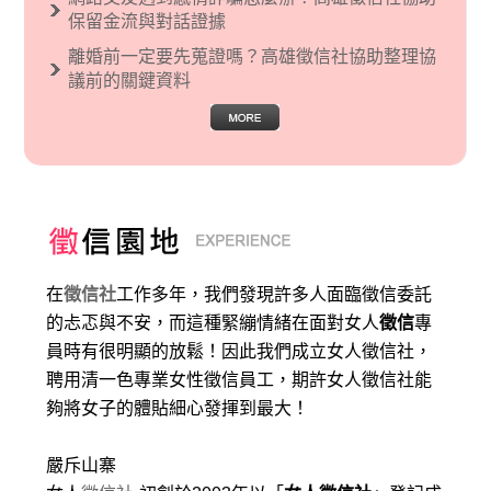
保留金流與對話證據
離婚前一定要先蒐證嗎？高雄徵信社協助整理協
議前的關鍵資料
在
徵信社
工作多年，我們發現許多人面臨徵信委託
的忐忑與不安，而這種緊繃情緒在面對女人
徵信
專
員時有很明顯的放鬆！因此我們成立女人徵信社，
聘用清一色專業女性徵信員工，期許女人徵信社能
夠將女子的體貼細心發揮到最大
！
嚴斥山寨