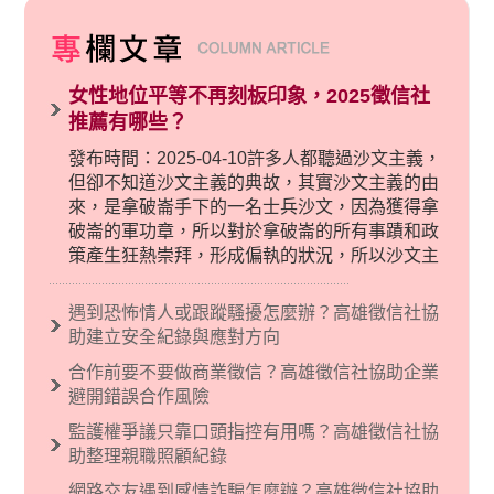
女性地位平等不再刻板印象，2025徵信社
推薦有哪些？
發布時間：2025-04-10許多人都聽過沙文主義，
但卻不知道沙文主義的典故，其實沙文主義的由
來，是拿破崙手下的一名士兵沙文，因為獲得拿
破崙的軍功章，所以對於拿破崙的所有事蹟和政
策產生狂熱崇拜，形成偏執的狀況，所以沙文主
義後來就被拿來暗指偏見和歧視，而且有沙文主
義傾向的人，通常對於自己的國家和民族有超強
遇到恐怖情人或跟蹤騷擾怎麼辦？高雄徵信社協
烈的卓越感，因而瞧不起其他國家的人，所以沙
助建立安全紀錄與應對方向
文主義也廣泛應用在種族歧視的說法，甚至還出
合作前要不要做商業徵信？高雄徵信社協助企業
現了男性沙文…
避開錯誤合作風險
監護權爭議只靠口頭指控有用嗎？高雄徵信社協
助整理親職照顧紀錄
網路交友遇到感情詐騙怎麼辦？高雄徵信社協助