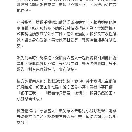
過通訊軟體約賴看夜景，賴卻「不讀不回」，氣得小芬控告
他性侵。
小芬指控，透過手機通訊軟體認識賴姓男子，賴約她到他住
處晚餐，賴男強行褪下她的裙襪性侵得逞。為了湮滅證據，
賴男強拉她到廁所沖洗下體，但洗完澡後，賴卻又再次性侵
她，讓她身心受創，事後她不甘受辱，報警控告賴男強制性
交。
賴男到案時否認指控，強調兩人當天一起買晚餐回到他住處
享用，彼此感覺都不錯，是小芬主動，雙方你情我願，只不
過沒回對方訊息就被告，實在倒楣。
檢方調閱兩人通訊軟體對話記錄，發現小芬事發隔天主動傳
訊息給賴，賴因工作忙碌，沒空回覆小芬，氣得小芬再傳
「都不理我」、「我看你只是要一夜情！」賴男仍然沒回，
小芬怒告性侵。
檢方也指出，事發當天，賴男家人未聽見小芬呼救聲，她離
去時也神色自若，認為雙方是合意性交，偵結給賴男不起訴
處分。