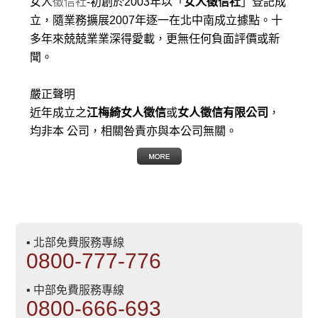
女人
徵信社
-初創於2003年以「
女人徵信社
」登記成
立，隨業務擴展2007年逐一在北中南成立據點。十
多年來兢兢業業深得愛載，更無任何負面評價或新
聞。
嚴正聲明
近年成立之
江梅綺女人徵信
或
女人徵信有限公司
，
均非本 公司，相關咎責亦與本公司無關。
▪ 北部免費服務專線
0800-777-776
▪ 中部免費服務專線
0800-666-693