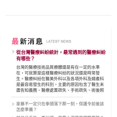
從台灣醫療糾紛統計，最常遇到的醫療糾紛
有哪些？
台灣的醫療技術品質療體還是有在一定的水準
在，可就算是這樣醫療糾紛的狀況還是時常發
生。醫療糾紛在醫美外科以及各項外科及婦產科
是最容易發生的科別，主要的原因包含了醫生未
盡告知義務、醫療處置疏失、手術疏失、術後照
顧失當、醫療費用的收取。雖然醫學進步，但醫
生與病患之間引起的糾紛還是經常發生。很多案
家暴不一定只在拳頭落下那一刻，保護令前後該
例中最後都走向訴訟流程，我們如果不幸遇到相
怎麼準備？
關醫療糾紛時究竟該怎麼處理呢？醫療糾紛相關