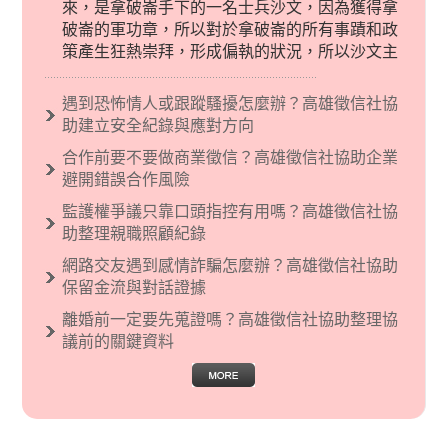
來，是拿破崙手下的一名士兵沙文，因為獲得拿
破崙的軍功章，所以對於拿破崙的所有事蹟和政
策產生狂熱崇拜，形成偏執的狀況，所以沙文主
義後來就被拿來暗指偏見和歧視，而且有沙文主
義傾向的人，通常對於自己的國家和民族有超強
遇到恐怖情人或跟蹤騷擾怎麼辦？高雄徵信社協
烈的卓越感，因而瞧不起其他國家的人，所以沙
助建立安全紀錄與應對方向
文主義也廣泛應用在種族歧視的說法，甚至還出
合作前要不要做商業徵信？高雄徵信社協助企業
現了男性沙文…
避開錯誤合作風險
監護權爭議只靠口頭指控有用嗎？高雄徵信社協
助整理親職照顧紀錄
網路交友遇到感情詐騙怎麼辦？高雄徵信社協助
保留金流與對話證據
離婚前一定要先蒐證嗎？高雄徵信社協助整理協
議前的關鍵資料