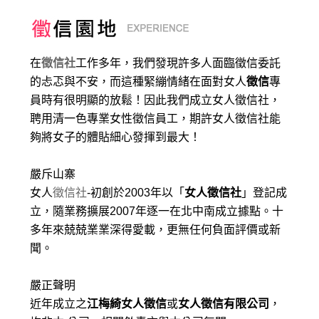
在
徵信社
工作多年，我們發現許多人面臨徵信委託
的忐忑與不安，而這種緊繃情緒在面對女人
徵信
專
員時有很明顯的放鬆！因此我們成立女人徵信社，
聘用清一色專業女性徵信員工，期許女人徵信社能
夠將女子的體貼細心發揮到最大
！
嚴斥山寨
女人
徵信社
-初創於2003年以「
女人徵信社
」登記成
立，隨業務擴展2007年逐一在北中南成立據點。十
多年來兢兢業業深得愛載，更無任何負面評價或新
聞。
嚴正聲明
近年成立之
江梅綺女人徵信
或
女人徵信有限公司
，