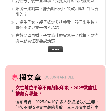
前任分手後一直糾纏，是愛太深還是跟騷風險？
的內容其實非常多，有些案例…
婚後一起創業，離婚時公司、帳款和客戶到底算
誰的？
非婚生子女、親子鑑定與扶養費：孩子出生後，
責任不能只靠一句不承認
高齡父母再婚，子女為什麼會緊張？感情、財產
與照顧責任都要說清楚
女性地位平等不再刻板印象，2025徵信社
推薦有哪些？
發布時間：2025-04-10許多人都聽過沙文主義，
但卻不知道沙文主義的典故，其實沙文主義的由