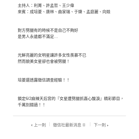
主持人：利菁、許孟哲、王少偉
來賓：成培菱、唐林、曲家瑞、于婕、孟庭麗、向娃
對方劈腿有的時候不是自己不夠好
是男人永遠都不滿足…
光鮮亮麗的女明星讓許多女性羨慕不已
然而貌美女星卻也會被劈腿！
培菱還透露徵信調查經驗！！
鎖定6/2麻辣天后宮的『女星遭劈腿抓姦心酸淚』精彩節目，
千萬別錯過！！
上一則
徵信社最新消息
下一則