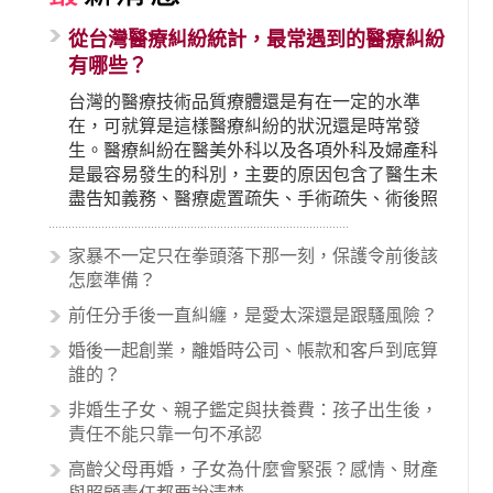
從台灣醫療糾紛統計，最常遇到的醫療糾紛
有哪些？
台灣的醫療技術品質療體還是有在一定的水準
在，可就算是這樣醫療糾紛的狀況還是時常發
生。醫療糾紛在醫美外科以及各項外科及婦產科
是最容易發生的科別，主要的原因包含了醫生未
盡告知義務、醫療處置疏失、手術疏失、術後照
顧失當、醫療費用的收取。雖然醫學進步，但醫
生與病患之間引起的糾紛還是經常發生。很多案
家暴不一定只在拳頭落下那一刻，保護令前後該
例中最後都走向訴訟流程，我們如果不幸遇到相
怎麼準備？
關醫療糾紛時究竟該怎麼處理呢？醫療糾紛相關
前任分手後一直糾纏，是愛太深還是跟騷風險？
的內容其實非常多，有些案例…
婚後一起創業，離婚時公司、帳款和客戶到底算
誰的？
非婚生子女、親子鑑定與扶養費：孩子出生後，
責任不能只靠一句不承認
高齡父母再婚，子女為什麼會緊張？感情、財產