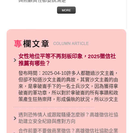
與照顧責任都要說清楚
女性地位平等不再刻板印象，2025徵信社
推薦有哪些？
發布時間：2025-04-10許多人都聽過沙文主義，
但卻不知道沙文主義的典故，其實沙文主義的由
來，是拿破崙手下的一名士兵沙文，因為獲得拿
破崙的軍功章，所以對於拿破崙的所有事蹟和政
策產生狂熱崇拜，形成偏執的狀況，所以沙文主
義後來就被拿來暗指偏見和歧視，而且有沙文主
義傾向的人，通常對於自己的國家和民族有超強
遇到恐怖情人或跟蹤騷擾怎麼辦？高雄徵信社協
烈的卓越感，因而瞧不起其他國家的人，所以沙
助建立安全紀錄與應對方向
文主義也廣泛應用在種族歧視的說法，甚至還出
合作前要不要做商業徵信？高雄徵信社協助企業
現了男性沙文…