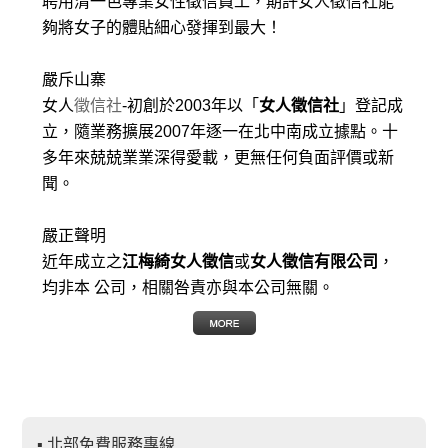
聘用清一色專業女性徵信員工，期許女人徵信社能
夠將女子的體貼細心發揮到最大
！
嚴斥山寨
女人
徵信社
-初創於2003年以「
女人徵信社
」登記成
立，隨業務擴展2007年逐一在北中南成立據點。十
多年來兢兢業業深得愛載，更無任何負面評價或新
聞。
嚴正聲明
近年成立之
江梅綺女人徵信
或
女人徵信有限公司
，
均非本 公司，相關咎責亦與本公司無關。
▪ 北部免費服務專線