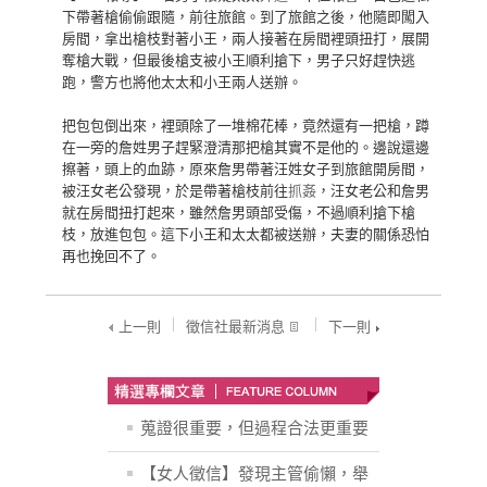
下帶著槍偷偷跟隨，前往旅館。到了旅館之後，他隨即闖入
房間，拿出槍枝對著小王，兩人接著在房間裡頭扭打，展開
奪槍大戰，但最後槍支被小王順利搶下，男子只好趕快逃
跑，警方也將他太太和小王兩人送辦。
把包包倒出來，裡頭除了一堆棉花棒，竟然還有一把槍，蹲
在一旁的詹姓男子趕緊澄清那把槍其實不是他的。邊說還邊
擦著，頭上的血跡，原來詹男帶著汪姓女子到旅館開房間，
被汪女老公發現，於是帶著槍枝前往
抓姦
，汪女老公和詹男
就在房間扭打起來，雖然詹男頭部受傷，不過順利搶下槍
枝，放進包包。這下小王和太太都被送辦，夫妻的關係恐怕
再也挽回不了。
上一則
徵信社最新消息
下一則
蒐證很重要，但過程合法更重要
【女人徵信】發現主管偷懶，舉