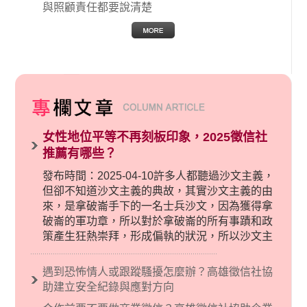
與照顧責任都要說清楚
女性地位平等不再刻板印象，2025徵信社
推薦有哪些？
發布時間：2025-04-10許多人都聽過沙文主義，
但卻不知道沙文主義的典故，其實沙文主義的由
來，是拿破崙手下的一名士兵沙文，因為獲得拿
破崙的軍功章，所以對於拿破崙的所有事蹟和政
策產生狂熱崇拜，形成偏執的狀況，所以沙文主
義後來就被拿來暗指偏見和歧視，而且有沙文主
義傾向的人，通常對於自己的國家和民族有超強
遇到恐怖情人或跟蹤騷擾怎麼辦？高雄徵信社協
烈的卓越感，因而瞧不起其他國家的人，所以沙
助建立安全紀錄與應對方向
文主義也廣泛應用在種族歧視的說法，甚至還出