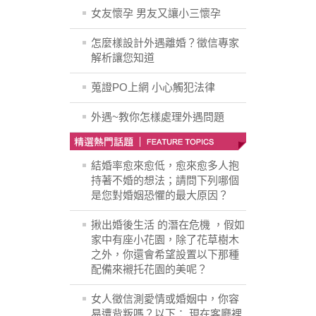
女友懷孕 男友又讓小三懷孕
怎麼樣設計外遇離婚？徵信專家
解析讓您知道
蒐證PO上網 小心觸犯法律
外遇~教你怎樣處理外遇問題
結婚率愈來愈低，愈來愈多人抱
持著不婚的想法；請問下列哪個
是您對婚姻恐懼的最大原因？
揪出婚後生活 的潛在危機 ，假如
家中有座小花園，除了花草樹木
之外，你還會希望設置以下那種
配備來襯托花園的美呢？
女人徵信測愛情或婚姻中，你容
易遭背叛嗎？以下： 現在客廳裡