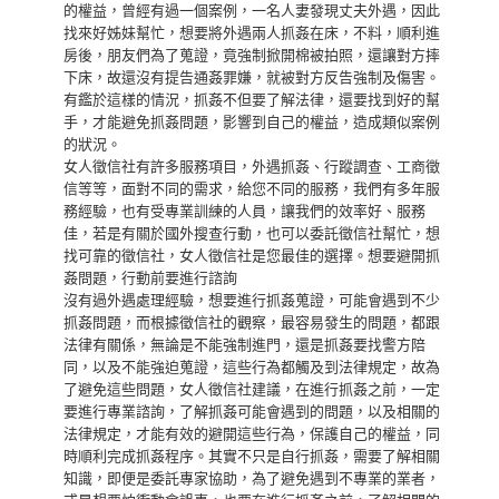
的權益，曾經有過一個案例，一名人妻發現丈夫外遇，因此
找來好姊妹幫忙，想要將外遇兩人抓姦在床，不料，順利進
房後，朋友們為了蒐證，竟強制掀開棉被拍照，還讓對方摔
下床，故還沒有提告通姦罪嫌，就被對方反告強制及傷害。
有鑑於這樣的情況，抓姦不但要了解法律，還要找到好的幫
手，才能避免抓姦問題，影響到自己的權益，造成類似案例
的狀況。
女人徵信社有許多服務項目，外遇抓姦、行蹤調查、工商徵
信等等，面對不同的需求，給您不同的服務，我們有多年服
務經驗，也有受專業訓練的人員，讓我們的效率好、服務
佳，若是有關於國外搜查行動，也可以委託徵信社幫忙，想
找可靠的徵信社，女人徵信社是您最佳的選擇。想要避開抓
姦問題，行動前要進行諮詢
沒有過外遇處理經驗，想要進行抓姦蒐證，可能會遇到不少
抓姦問題，而根據徵信社的觀察，最容易發生的問題，都跟
法律有關係，無論是不能強制進門，還是抓姦要找警方陪
同，以及不能強迫蒐證，這些行為都觸及到法律規定，故為
了避免這些問題，女人徵信社建議，在進行抓姦之前，一定
要進行專業諮詢，了解抓姦可能會遇到的問題，以及相關的
法律規定，才能有效的避開這些行為，保護自己的權益，同
時順利完成抓姦程序。其實不只是自行抓姦，需要了解相關
知識，即便是委託專家協助，為了避免遇到不專業的業者，