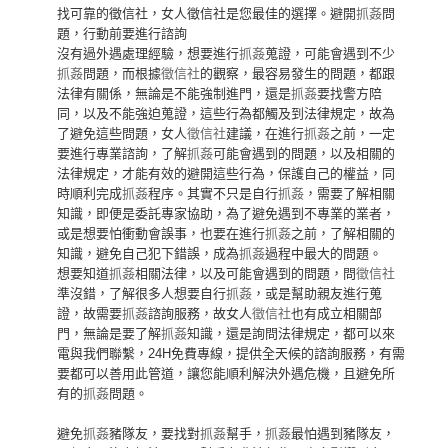
找可靠的徵信社，女人徵信社是您最佳的選擇。避開
抓姦
問
題，行動前要進行諮詢
沒有過外遇處理經驗，想要進行
抓姦
蒐證，可能會遇到不少
抓姦
問題，而根據
徵信社
的觀察，最容易發生的問題，都跟
法律有關係，無論是不能強制進門，還是
抓姦
要找警方陪
同，以及不能強迫蒐證，這些行為都觸及到法律規定，故為
了避免這些問題，女人
徵信社
建議，在進行
抓姦
之前，一定
要進行專業諮詢，了解
抓姦
可能會遇到的問題，以及相關的
法律規定，才能有效的避開這些行為，保護自己的權益，同
時順利完成
抓姦
程序。其實不只是自行
抓姦
，需要了解相關
知識，即便是委託專家協助，為了避免遇到不專業的業者，
或是想要怕衝動會誤事，也要在進行
抓姦
之前，了解相關的
知識，避免自己犯下錯誤，成為
抓姦
過程中最大的問題。
想要知道
抓姦
相關法律，以及可能會遇到的問題，問
徵信社
準沒錯，了解很多人想要自行
抓姦
，或是幫助親友進行蒐
證，故需要
抓姦
諮詢服務，故女人
徵信社
也有成立相關部
門，無論是要了解
抓姦
知識，還是詢問法律規定，都可以來
電與我們聯繫，24H免費專線，提供全天候的諮詢服務，有需
要都可以善用此管道，讓您能順利解決外遇危機，且避免所
有的
抓姦
問題。
避免
抓姦
豬隊友，要找對
抓姦
幫手，
抓姦
最怕遇到豬隊友，