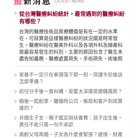
從台灣醫療糾紛統計，最常遇到的醫療糾紛
有哪些？
台灣的醫療技術品質療體還是有在一定的水準
在，可就算是這樣醫療糾紛的狀況還是時常發
生。醫療糾紛在醫美外科以及各項外科及婦產科
是最容易發生的科別，主要的原因包含了醫生未
盡告知義務、醫療處置疏失、手術疏失、術後照
顧失當、醫療費用的收取。雖然醫學進步，但醫
生與病患之間引起的糾紛還是經常發生。很多案
家暴不一定只在拳頭落下那一刻，保護令前後該
例中最後都走向訴訟流程，我們如果不幸遇到相
怎麼準備？
關醫療糾紛時究竟該怎麼處理呢？醫療糾紛相關
前任分手後一直糾纏，是愛太深還是跟騷風險？
的內容其實非常多，有些案例…
婚後一起創業，離婚時公司、帳款和客戶到底算
誰的？
非婚生子女、親子鑑定與扶養費：孩子出生後，
責任不能只靠一句不承認
高齡父母再婚，子女為什麼會緊張？感情、財產