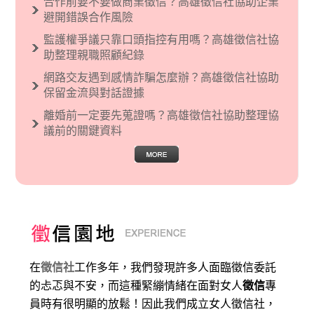
合作前要不要做商業徵信？高雄徵信社協助企業
現了男性沙文…
避開錯誤合作風險
監護權爭議只靠口頭指控有用嗎？高雄徵信社協
助整理親職照顧紀錄
網路交友遇到感情詐騙怎麼辦？高雄徵信社協助
保留金流與對話證據
離婚前一定要先蒐證嗎？高雄徵信社協助整理協
議前的關鍵資料
在
徵信社
工作多年，我們發現許多人面臨徵信委託
的忐忑與不安，而這種緊繃情緒在面對女人
徵信
專
員時有很明顯的放鬆！因此我們成立女人徵信社，