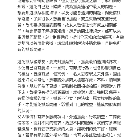
或是想要怕衝動會誤事，也要在進行抓姦之前，了解相關的
知識，避免自己犯下錯誤，成為抓姦過程中最大的問題。
想要知道抓姦相關法律，以及可能會遇到的問題，問徵信社
準沒錯，了解很多人想要自行抓姦，或是幫助親友進行蒐
證，故需要抓姦諮詢服務，故女人徵信社也有成立相關部
門，無論是要了解抓姦知識，還是詢問法律規定，都可以來
電與我們聯繫，24H免費專線，提供全天候的諮詢服務，有需
要都可以善用此管道，讓您能順利解決外遇危機，且避免所
有的抓姦問題。
避免抓姦豬隊友，要找對抓姦幫手，抓姦最怕遇到豬隊友，
即便自己沒有觸法，一旦幫手有非法行為，也會影響到自己
的權益，曾經有過一個案例，一名人妻發現丈夫外遇，因此
找來好姊妹幫忙，想要將外遇兩人抓姦在床，不料，順利進
房後，朋友們為了蒐證，竟強制掀開棉被拍照，還讓對方摔
下床，故還沒有提告通姦罪嫌，就被對方反告強制及傷害。
有鑑於這樣的情況，抓姦不但要了解法律，還要找到好的幫
手，才能避免抓姦問題，影響到自己的權益，造成類似案例
的狀況。
女人徵信社有許多服務項目，外遇抓姦、行蹤調查、工商徵
信等等，面對不同的需求，給您不同的服務，我們有多年服
務經驗，也有受專業訓練的人員，讓我們的效率好、服務
佳，若是有關於國外搜查行動，也可以委託徵信社幫忙，想