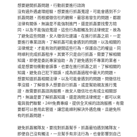
想要避開抓姦問題，行動前要進行諮詢
沒有過外遇處理經驗，想要進行抓姦蒐證，可能會遇到不少
抓姦問題，而根據徵信社的觀察，最容易發生的問題，都跟
法律有關係，無論是不能強制進門，還是抓姦要找警方陪
同，以及不能強迫蒐證，這些行為都觸及到法律規定，故為
了避免這些問題，女人徵信社建議，在進行抓姦之前，一定
要進行專業諮詢，了解抓姦可能會遇到的問題，以及相關的
法律規定，才能有效的避開這些行為，保護自己的權益，同
時順利完成抓姦程序。其實不只是自行抓姦，需要了解相關
知識，即便是委託專家協助，為了避免遇到不專業的業者，
或是想要怕衝動會誤事，也要在進行抓姦之前，了解相關的
知識，避免自己犯下錯誤，成為抓姦過程中最大的問題。
想要知道抓姦相關法律，以及可能會遇到的問題，問徵信社
準沒錯，了解很多人想要自行抓姦，或是幫助親友進行蒐
證，故需要抓姦諮詢服務，故女人徵信社也有成立相關部
門，無論是要了解抓姦知識，還是詢問法律規定，都可以來
電與我們聯繫，24H免費專線，提供全天候的諮詢服務，有需
要都可以善用此管道，讓您能順利解決外遇危機，且避免所
有的抓姦問題。
避免抓姦豬隊友，要找對抓姦幫手，抓姦最怕遇到豬隊友，
即便自己沒有觸法，一旦幫手有非法行為，也會影響到自己