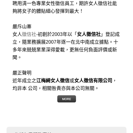
聘用清一色專業女性徵信員工，期許女人徵信社能
夠將女子的體貼細心發揮到最大
！
嚴斥山寨
女人
徵信社
-初創於2003年以「
女人徵信社
」登記成
立，隨業務擴展2007年逐一在北中南成立據點。十
多年來兢兢業業深得愛載，更無任何負面評價或新
聞。
嚴正聲明
近年成立之
江梅綺女人徵信
或
女人徵信有限公司
，
均非本 公司，相關咎責亦與本公司無關。