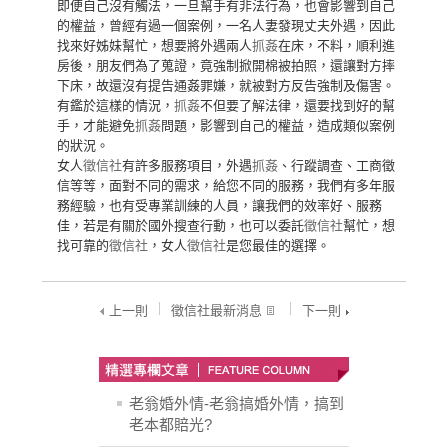
即便自己沒有觸法，一旦幫手有非法行為，也會影響到自己
的權益，曾經有過一個案例，一名人妻發現丈夫外遇，因此
找來好姊妹幫忙，想要將外遇兩人
抓姦
在床，不料，順利進
房後，朋友們為了蒐證，竟強制掀開棉被拍照，還讓對方摔
下床，故還沒有提告通姦罪嫌，就被對方反告強制及傷害。
有鑑於這樣的情況，
抓姦
不但要了解法律，還要找到好的幫
手，才能避免
抓姦
問題，影響到自己的權益，造成類似案例
的狀況。
女人
徵信社
有許多服務項目，外遇
抓姦
、行蹤調查、工商徵
信等等，面對不同的需求，給您不同的服務，我們有多年服
務經驗，也有受專業訓練的人員，讓我們的效率好、服務
佳，若是有關於國外搜查行動，也可以委託
徵信社
幫忙，想
找可靠的
徵信社
，女人
徵信社
是您最佳的選擇。
上一則
徵信社最新消息
下一則
老翁婚外情-老翁搞婚外情，搞到
老本都賠光?