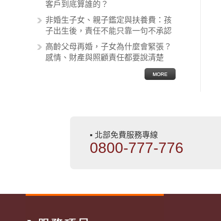
非常多，有些案例…
客戶到底算誰的？
非婚生子女、親子鑑定與扶養費：孩
子出生後，責任不能只靠一句不承認
高齡父母再婚，子女為什麼會緊張？
感情、財產與照顧責任都要說清楚
▪ 北部免費服務專線
0800-777-776