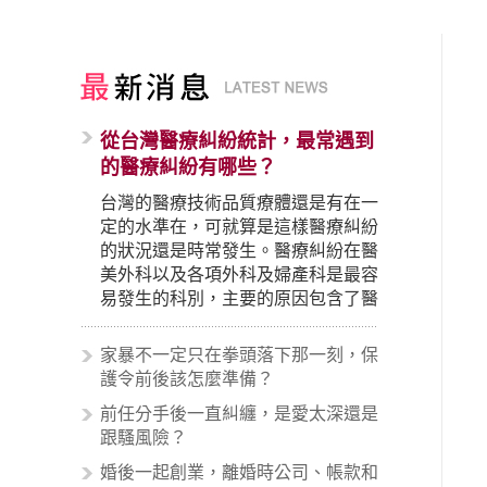
從台灣醫療糾紛統計，最常遇到
的醫療糾紛有哪些？
台灣的醫療技術品質療體還是有在一
定的水準在，可就算是這樣醫療糾紛
的狀況還是時常發生。醫療糾紛在醫
美外科以及各項外科及婦產科是最容
易發生的科別，主要的原因包含了醫
生未盡告知義務、醫療處置疏失、手
術疏失、術後照顧失當、醫療費用的
家暴不一定只在拳頭落下那一刻，保
收取。雖然醫學進步，但醫生與病患
護令前後該怎麼準備？
之間引起的糾紛還是經常發生。很多
前任分手後一直糾纏，是愛太深還是
案例中最後都走向訴訟流程，我們如
跟騷風險？
果不幸遇到相關醫療糾紛時究竟該怎
麼處理呢？醫療糾紛相關的內容其實
婚後一起創業，離婚時公司、帳款和