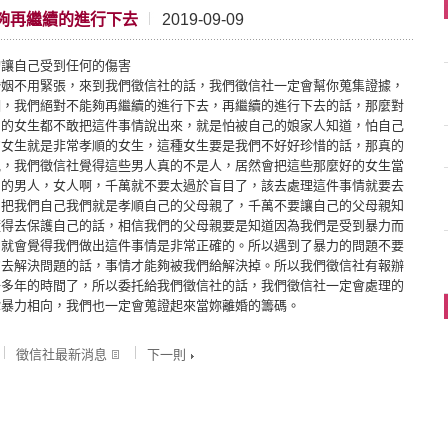
夠再繼續的進行下去
2019-09-09
夠讓自己受到任何的傷害
婚姻不用緊張，來到我們徵信社的話，我們徵信社一定會幫你蒐集證據，
姻，我們絕對不能夠再繼續的進行下去，再繼續的進行下去的話，那麼對
力的女生都不敢把這件事情說出來，就是怕被自己的娘家人知道，怕自己
的女生就是非常孝順的女生，這種女生要是我們不好好珍惜的話，那真的
氣，我們徵信社覺得這些男人真的不是人，居然會把這些那麼好的女生當
力的男人，女人啊，千萬就不要太過於盲目了，該去處理這件事情就要去
。把我們自己我們就是孝順自己的父母親了，千萬不要讓自己的父母親知
懂得去保護自己的話，相信我們的父母親要是知道因為我們是受到暴力而
，就會覺得我們做出這件事情是非常正確的。所以遇到了暴力的問題不要
的去解決問題的話，事情才能夠被我們給解決掉。所以我們徵信社有報辦
好多年的時間了，所以委托給我們徵信社的話，我們徵信社一定會處理的
你暴力相向，我們也一定會蒐證起來當妳離婚的籌碼。
徵信社最新消息
下一則