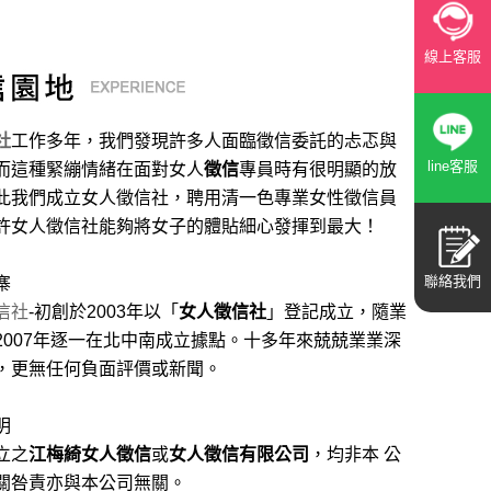
線上客服
社
工作多年，我們發現許多人面臨徵信委託的忐忑與
line客服
而這種緊繃情緒在面對女人
徵信
專員時有很明顯的放
此我們成立女人徵信社，聘用清一色專業女性徵信員
許女人徵信社能夠將女子的體貼細心發揮到最大
！
聯絡我們
寨
信社
-初創於2003年以「
女人徵信社
」登記成立，隨業
2007年逐一在北中南成立據點。十多年來兢兢業業深
，更無任何負面評價或新聞。
明
立之
江梅綺女人徵信
或
女人徵信有限公司
，均非本 公
關咎責亦與本公司無關。