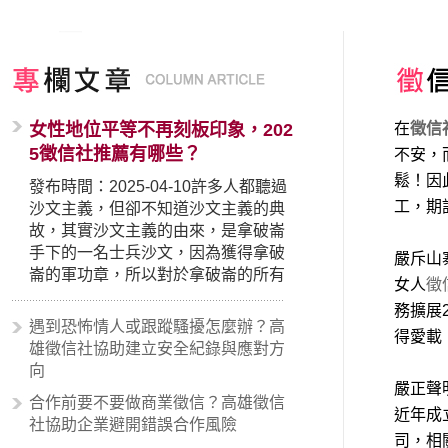
女性地位平等不再刻板印象，202
在
徵信
5徵信社推薦有哪些？
不安，
鬆！因
發布時間：2025-04-10許多人都聽過
工，期
沙文主義，但卻不知道沙文主義的典
故，其實沙文主義的由來，是拿破崙
手下的一名士兵沙文，因為獲得拿破
嚴斥山
崙的軍功章，所以對於拿破崙的所有
女人
徵
事蹟和政策產生狂熱崇拜，形成偏執
務擴展
的狀況，所以沙文主義後來就被拿來
遇到恐怖情人或跟蹤騷擾怎麼辦？高
得愛載
暗指偏見和歧視，而且有沙文主義傾
雄徵信社協助建立安全紀錄與應對方
向的人，通常對於自己的國家和民族
向
有超強烈的卓越感，因而瞧不起其他
嚴正聲
合作前要不要做商業徵信？高雄徵信
國家的人，所以沙文主義也廣泛應用
近年成
社協助企業避開錯誤合作風險
在種族歧視的說法，甚至還出現了男
司，相