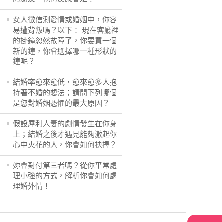
女人徵信測愛情或婚姻中，你容
易遭背叛嗎？以下： 現在客廳裡
的掛鐘忽然故障了，你要買一個
新的鐘，你會選擇哪一種形狀的
鐘呢？
結婚率愈來愈低，愈來愈多人抱
持著不婚的想法；請問下列哪個
是您對婚姻恐懼的最大原因？
假設犀利人妻的劇情發生在你身
上；結婚之後才遇見能夠激起你
心中火花的人，你會如何抉擇？
妳會對付第三者嗎？從你平常處
理小強的方式，解析你會如何處
理婚外情！