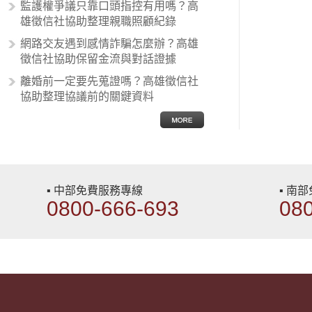
性沙文…
監護權爭議只靠口頭指控有用嗎？高
雄徵信社協助整理親職照顧紀錄
網路交友遇到感情詐騙怎麼辦？高雄
徵信社協助保留金流與對話證據
離婚前一定要先蒐證嗎？高雄徵信社
協助整理協議前的關鍵資料
▪ 中部免費服務專線
▪ 南
0800-666-693
08