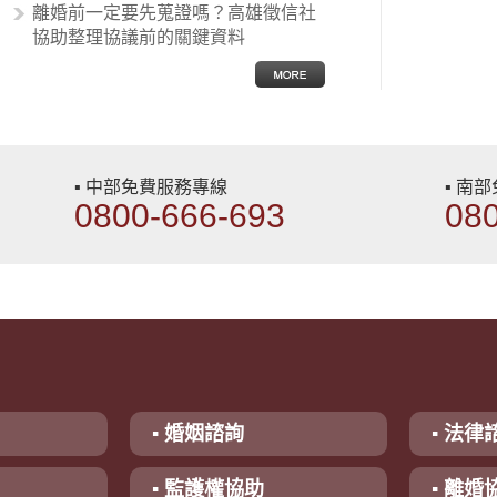
離婚前一定要先蒐證嗎？高雄徵信社
協助整理協議前的關鍵資料
▪ 中部免費服務專線
▪ 南
0800-666-693
08
▪ 婚姻諮詢
▪ 法律
▪ 監護權協助
▪ 離婚