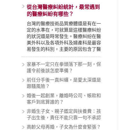
從台灣醫療糾紛統計，最常遇到
的醫療糾紛有哪些？
台灣的醫療技術品質療體還是有在一
定的水準在，可就算是這樣醫療糾紛
的狀況還是時常發生。醫療糾紛在醫
美外科以及各項外科及婦產科是最容
易發生的科別，主要的原因包含了醫
生未盡告知義務、醫療處置疏失、手
術疏失、術後照顧失當、醫療費用的
家暴不一定只在拳頭落下那一刻，保
收取。雖然醫學進步，但醫生與病患
護令前後該怎麼準備？
之間引起的糾紛還是經常發生。很多
前任分手後一直糾纏，是愛太深還是
案例中最後都走向訴訟流程，我們如
跟騷風險？
果不幸遇到相關醫療糾紛時究竟該怎
麼處理呢？醫療糾紛相關的內容其實
婚後一起創業，離婚時公司、帳款和
非常多，有些案例…
客戶到底算誰的？
非婚生子女、親子鑑定與扶養費：孩
子出生後，責任不能只靠一句不承認
高齡父母再婚，子女為什麼會緊張？