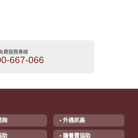
部免費服務專線
00-667-066
諮詢
▪ 外遇抓姦
協助
▪ 贍養費協助