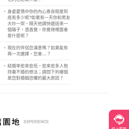
身處愛情中你的內心善良程度到
底有多少呢?如果有一天你和男友
大吵一架，隔天他請快遞送來一
個箱子，憑直覺，你覺得裡面會
是什麼呢？
現在的伴侶您滿意嗎？如果能有
再一次選擇，您會....？
結婚率愈來愈低，愈來愈多人抱
持著不婚的想法；請問下列哪個
是您對婚姻恐懼的最大原因？
線上客服