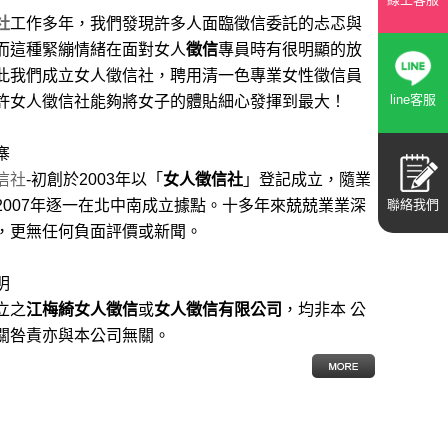
社
工作多年，我們發現許多人面臨徵信委託的忐忑與
而這種緊繃情緒在面對女人
徵信
專員時有很明顯的放
此我們成立女人徵信社，聘用清一色專業女性徵信員
line客服
許女人徵信社能夠將女子的體貼細心發揮到最大
！
寨
信社
-初創於2003年以「
女人徵信社
」登記成立，隨業
聯絡我們
2007年逐一在北中南成立據點。十多年來兢兢業業深
，更無任何負面評價或新聞。
明
立之
江梅綺女人徵信
或
女人徵信有限公司
，均非本 公
關咎責亦與本公司無關。