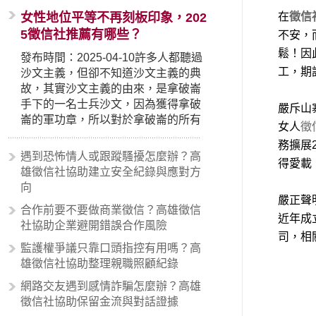
女性地位平等不再刻板印象，202
在
徵信
5徵信社推薦有哪些？
不安，
鬆！因
發布時間：2025-04-10許多人都聽過
工，期
沙文主義，但卻不知道沙文主義的典
故，其實沙文主義的由來，是拿破崙
手下的一名士兵沙文，因為獲得拿破
嚴斥山
崙的軍功章，所以對於拿破崙的所有
女人
徵
事蹟和政策產生狂熱崇拜，形成偏執
務擴展
的狀況，所以沙文主義後來就被拿來
遇到恐怖情人或跟蹤騷擾怎麼辦？高
得愛載
暗指偏見和歧視，而且有沙文主義傾
雄徵信社協助建立安全紀錄與應對方
向的人，通常對於自己的國家和民族
向
有超強烈的卓越感，因而瞧不起其他
嚴正聲
合作前要不要做商業徵信？高雄徵信
國家的人，所以沙文主義也廣泛應用
近年成
社協助企業避開錯誤合作風險
在種族歧視的說法，甚至還出現了男
司，相
性沙文…
監護權爭議只靠口頭指控有用嗎？高
雄徵信社協助整理親職照顧紀錄
網路交友遇到感情詐騙怎麼辦？高雄
徵信社協助保留金流與對話證據