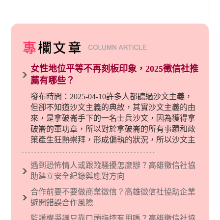
女性地位平等不再刻板印象，2025徵信社推
薦有哪些？
發布時間：2025-04-10許多人都聽過沙文主義，
但卻不知道沙文主義的典故，其實沙文主義的由
來，是拿破崙手下的一名士兵沙文，因為獲得拿
破崙的軍功章，所以對於拿破崙的所有事蹟和政
策產生狂熱崇拜，形成偏執的狀況，所以沙文主
義後來就被拿來暗指偏見和歧視，而且有沙文主
義傾向的人，通常對於自己的國家和民族有超強
遇到恐怖情人或跟蹤騷擾怎麼辦？高雄徵信社協
烈的卓越感，因而瞧不起其他國家的人，所以沙
助建立安全紀錄與應對方向
文主義也廣泛應用在種族歧視的說法，甚至還出
合作前要不要做商業徵信？高雄徵信社協助企業
現了男性沙文…
避開錯誤合作風險
監護權爭議只靠口頭指控有用嗎？高雄徵信社協