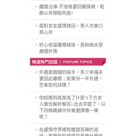
離婚法律-不准陸妻回鄉探親，乾
脆以斧頭殺死她?
面對女友感情挽回，男人也會口
是心非
好心收留離婚妹妹，竟和姊夫發
展婚外情
外遇是婚姻的殺手，多少幸福夫
妻因此離婚；如果另一半外遇，
您會如何訣擇？
你結婚到底是為了什麼?(下方女
人徵信解析解答) 出去郊遊了，以
下四條路線中你會選擇哪一條
呢？
在感情世界裡有酸甜苦辣的滋