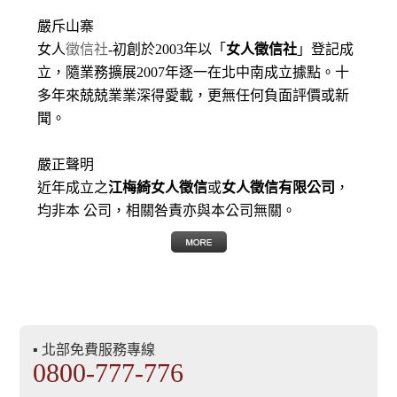
嚴斥山寨
女人
徵信社
-初創於2003年以「
女人徵信社
」登記成
立，隨業務擴展2007年逐一在北中南成立據點。十
多年來兢兢業業深得愛載，更無任何負面評價或新
聞。
嚴正聲明
近年成立之
江梅綺女人徵信
或
女人徵信有限公司
，
均非本 公司，相關咎責亦與本公司無關。
▪ 北部免費服務專線
0800-777-776