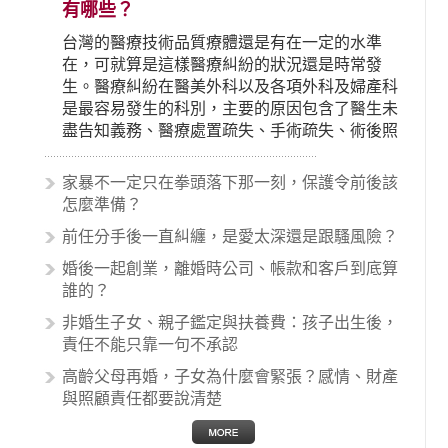
有哪些？
台灣的醫療技術品質療體還是有在一定的水準
在，可就算是這樣醫療糾紛的狀況還是時常發
生。醫療糾紛在醫美外科以及各項外科及婦產科
是最容易發生的科別，主要的原因包含了醫生未
盡告知義務、醫療處置疏失、手術疏失、術後照
顧失當、醫療費用的收取。雖然醫學進步，但醫
生與病患之間引起的糾紛還是經常發生。很多案
家暴不一定只在拳頭落下那一刻，保護令前後該
例中最後都走向訴訟流程，我們如果不幸遇到相
怎麼準備？
關醫療糾紛時究竟該怎麼處理呢？醫療糾紛相關
前任分手後一直糾纏，是愛太深還是跟騷風險？
的內容其實非常多，有些案例…
婚後一起創業，離婚時公司、帳款和客戶到底算
誰的？
非婚生子女、親子鑑定與扶養費：孩子出生後，
責任不能只靠一句不承認
高齡父母再婚，子女為什麼會緊張？感情、財產
與照顧責任都要說清楚