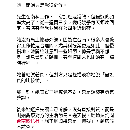
她一開始只是覺得奇怪。
先生在南科工作，平常加班是常態，但最近的頻
率太高了。從一週兩三次，變成幾乎每天都晚回
家，有時甚至說要留在公司附近過夜。
她沒有馬上懷疑外遇，因為在台南，很多人會覺
得工作忙是合理的，尤其科技業更是如此。但慢
慢地，她開始注意到一些細節，像是手機不離
身、訊息會刻意轉開、甚至連周末也開始有「臨
時行程」。
她曾經試著問，但對方只是輕描淡寫地說「最近
真的比較忙」。
那一刻，她其實已經感覺不對，只是還沒有勇氣
確認。
後來她選擇先讓自己冷靜，沒有直接對質，而是
開始觀察對方的生活節奏。幾天後，她透過詢問
台南徵信社
，想了解如果只是「懷疑」，到底該
不該查。