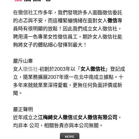
在
徵信社
工作多年，我們發現許多人面臨徵信委託
的忐忑與不安，而這種緊繃情緒在面對女人
徵信
專
員時有很明顯的放鬆！因此我們成立女人徵信社，
聘用清一色專業女性徵信員工，期許女人徵信社能
夠將女子的體貼細心發揮到最大
！
嚴斥山寨
女人
徵信社
-初創於2003年以「
女人徵信社
」登記成
立，隨業務擴展2007年逐一在北中南成立據點。十
多年來兢兢業業深得愛載，更無任何負面評價或新
聞。
嚴正聲明
近年成立之
江梅綺女人徵信
或
女人徵信有限公司
，
均非本 公司，相關咎責亦與本公司無關。