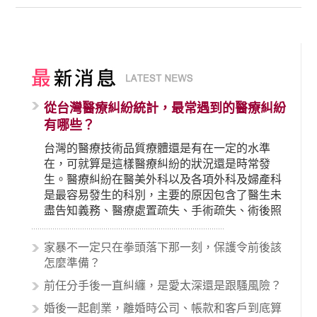
從台灣醫療糾紛統計，最常遇到的醫療糾紛
有哪些？
台灣的醫療技術品質療體還是有在一定的水準
在，可就算是這樣醫療糾紛的狀況還是時常發
生。醫療糾紛在醫美外科以及各項外科及婦產科
是最容易發生的科別，主要的原因包含了醫生未
盡告知義務、醫療處置疏失、手術疏失、術後照
顧失當、醫療費用的收取。雖然醫學進步，但醫
生與病患之間引起的糾紛還是經常發生。很多案
家暴不一定只在拳頭落下那一刻，保護令前後該
例中最後都走向訴訟流程，我們如果不幸遇到相
怎麼準備？
關醫療糾紛時究竟該怎麼處理呢？醫療糾紛相關
前任分手後一直糾纏，是愛太深還是跟騷風險？
的內容其實非常多，有些案例…
婚後一起創業，離婚時公司、帳款和客戶到底算