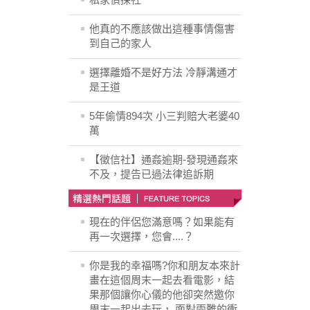
他真的不應該做出這種事情傷害
到自己的家人
選擇離婚不是好方法 冷靜溝通才
是王道
5年偷情894次 小三判賠大老婆40
萬
【徵信社】通姦逾期-發現通姦來
不及，提告已過法律追訴期
現在的伴侶您滿意嗎？如果能有
再一次選擇，您會....？
你是我的幸福嗎?你和朋友本來計
畫在這個周末一起去看電影，結
果那個讓你心儀的他卻突然邀你
周末一起出去玩， 面對兩難的衝