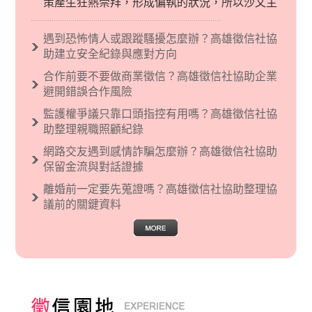
策產生狂熱崇拜，形成偏執的狀況，所以沙文主
義後來就被拿來暗指偏見和歧視，而且有沙文主
義傾向的人，通常對於自己的國家和民族有超強
遇到恐怖情人或跟蹤騷擾怎麼辦？高雄徵信社協
烈的卓越感，因而瞧不起其他國家的人，所以沙
助建立安全紀錄與應對方向
文主義也廣泛應用在種族歧視的說法，甚至還出
合作前要不要做商業徵信？高雄徵信社協助企業
現了男性沙文…
避開錯誤合作風險
監護權爭議只靠口頭指控有用嗎？高雄徵信社協
助整理親職照顧紀錄
網路交友遇到感情詐騙怎麼辦？高雄徵信社協助
保留金流與對話證據
離婚前一定要先蒐證嗎？高雄徵信社協助整理協
議前的關鍵資料