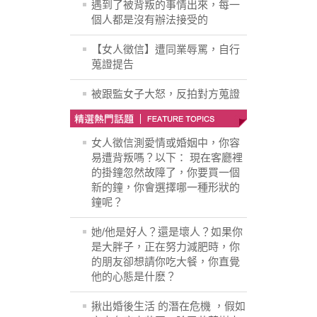
遇到了被背叛的事情出來，每一
個人都是沒有辦法接受的
【女人徵信】遭同業辱罵，自行
蒐證提告
被跟監女子大怒，反拍對方蒐證
女人徵信測愛情或婚姻中，你容
易遭背叛嗎？以下： 現在客廳裡
的掛鐘忽然故障了，你要買一個
新的鐘，你會選擇哪一種形狀的
鐘呢？
她/他是好人？還是壞人？如果你
是大胖子，正在努力減肥時，你
的朋友卻想請你吃大餐，你直覺
他的心態是什麽？
揪出婚後生活 的潛在危機 ，假如