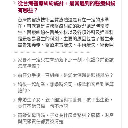
從台灣醫療糾紛統計，最常遇到的醫療糾紛
有哪些？
台灣的醫療技術品質療體還是有在一定的水準
在，可就算是這樣醫療糾紛的狀況還是時常發
生。醫療糾紛在醫美外科以及各項外科及婦產科
是最容易發生的科別，主要的原因包含了醫生未
盡告知義務、醫療處置疏失、手術疏失、術後照
顧失當、醫療費用的收取。雖然醫學進步，但醫
生與病患之間引起的糾紛還是經常發生。很多案
家暴不一定只在拳頭落下那一刻，保護令前後該
例中最後都走向訴訟流程，我們如果不幸遇到相
怎麼準備？
關醫療糾紛時究竟該怎麼處理呢？醫療糾紛相關
前任分手後一直糾纏，是愛太深還是跟騷風險？
的內容其實非常多，有些案例…
婚後一起創業，離婚時公司、帳款和客戶到底算
誰的？
非婚生子女、親子鑑定與扶養費：孩子出生後，
責任不能只靠一句不承認
高齡父母再婚，子女為什麼會緊張？感情、財產
與照顧責任都要說清楚