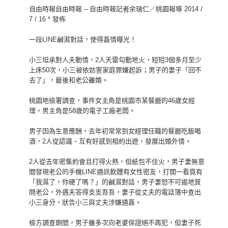
自由時報自由時報 – 自由時報記者余瑞仁／桃園報導 2014 /
7 / 16 * 發佈
一段LINE鹹濕對話，使得姦情曝光！
小三坦承對人夫動情，2人天雷勾動地火，短短3個多月至少
上床50次，小三被依妨害家庭罪嫌起訴；男子的妻子「回不
去了」，最後和老公離婚。
桃園地檢署調查，事件女主角是桃園市某餐廳的46歲女經
理，男主角是58歲的電子工廠老闆。
男子因為生意應酬，去年初常常到女經理任職的餐廳吃飯喝
酒，2人從認識、互有好感到相約出遊，發展出婚外情。
2人從去年密集約會且打得火熱，但紙包不住火，男子妻無意
間發現老公的手機LINE通訊軟體有女性密友，打開一看竟有
「我濕了，你硬了嗎？」的鹹濕對話，男子妻怒不可遏地質
問老公，外遇夫答得支支吾吾，妻子從丈夫的電話簿中查出
小三身分，狀告小三與丈夫涉嫌通姦。
檢方調查期間，男子雖多次向老婆保證絕不再犯，但妻子死