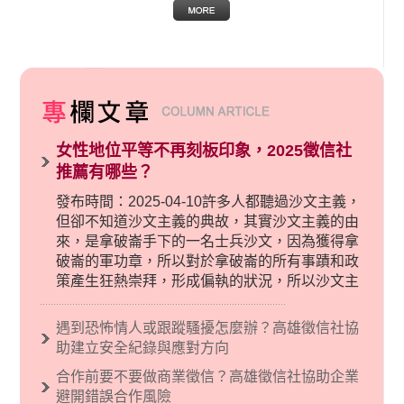
女性地位平等不再刻板印象，2025徵信社
推薦有哪些？
發布時間：2025-04-10許多人都聽過沙文主義，
但卻不知道沙文主義的典故，其實沙文主義的由
來，是拿破崙手下的一名士兵沙文，因為獲得拿
破崙的軍功章，所以對於拿破崙的所有事蹟和政
策產生狂熱崇拜，形成偏執的狀況，所以沙文主
義後來就被拿來暗指偏見和歧視，而且有沙文主
義傾向的人，通常對於自己的國家和民族有超強
遇到恐怖情人或跟蹤騷擾怎麼辦？高雄徵信社協
烈的卓越感，因而瞧不起其他國家的人，所以沙
助建立安全紀錄與應對方向
文主義也廣泛應用在種族歧視的說法，甚至還出
合作前要不要做商業徵信？高雄徵信社協助企業
現了男性沙文…
避開錯誤合作風險