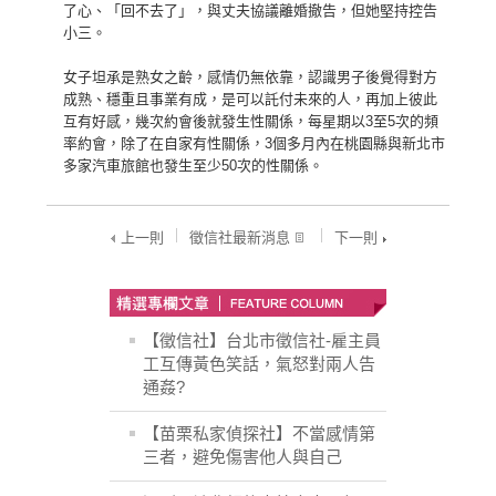
了心、「回不去了」，與丈夫協議離婚撤告，但她堅持控告
小三。
女子坦承是熟女之齡，感情仍無依靠，認識男子後覺得對方
成熟、穩重且事業有成，是可以託付未來的人，再加上彼此
互有好感，幾次約會後就發生性關係，每星期以3至5次的頻
率約會，除了在自家有性關係，3個多月內在桃園縣與新北市
多家汽車旅館也發生至少50次的性關係。
上一則
徵信社最新消息
下一則
【徵信社】台北市徵信社-雇主員
工互傳黃色笑話，氣怒對兩人告
通姦?
【苗栗私家偵探社】不當感情第
三者，避免傷害他人與自己