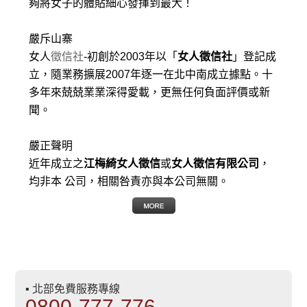
夠將女子的體貼細心發揮到最大
！
嚴斥山寨
女人
徵信社
-初創於2003年以「
女人徵信社
」登記成
立，隨業務擴展2007年逐一在北中南成立據點。十
多年來兢兢業業深得愛載，更無任何負面評價或新
聞。
嚴正聲明
近年成立之
江梅綺女人徵信
或
女人徵信有限公司
，
均非本 公司，相關咎責亦與本公司無關。
▪ 北部免費服務專線
0800-777-776