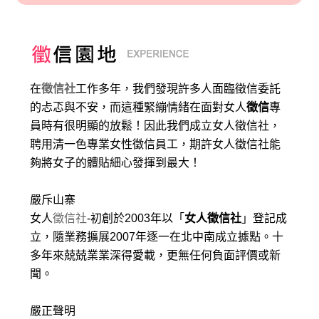
在
徵信社
工作多年，我們發現許多人面臨徵信委託
的忐忑與不安，而這種緊繃情緒在面對女人
徵信
專
員時有很明顯的放鬆！因此我們成立女人徵信社，
聘用清一色專業女性徵信員工，期許女人徵信社能
夠將女子的體貼細心發揮到最大
！
嚴斥山寨
女人
徵信社
-初創於2003年以「
女人徵信社
」登記成
立，隨業務擴展2007年逐一在北中南成立據點。十
多年來兢兢業業深得愛載，更無任何負面評價或新
聞。
嚴正聲明