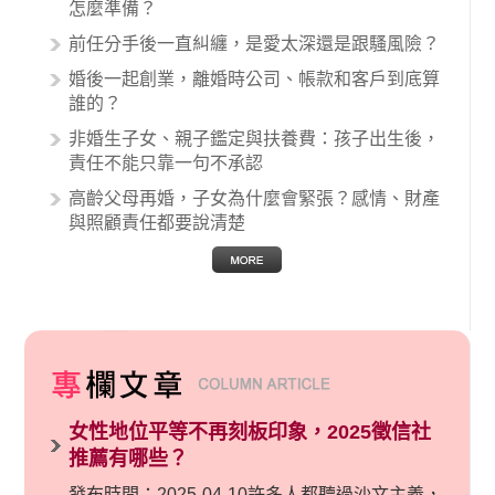
怎麼準備？
關醫療糾紛時究竟該怎麼處理呢？醫療糾紛相關
前任分手後一直糾纏，是愛太深還是跟騷風險？
的內容其實非常多，有些案例…
婚後一起創業，離婚時公司、帳款和客戶到底算
誰的？
非婚生子女、親子鑑定與扶養費：孩子出生後，
責任不能只靠一句不承認
高齡父母再婚，子女為什麼會緊張？感情、財產
與照顧責任都要說清楚
女性地位平等不再刻板印象，2025徵信社
推薦有哪些？
發布時間：2025-04-10許多人都聽過沙文主義，