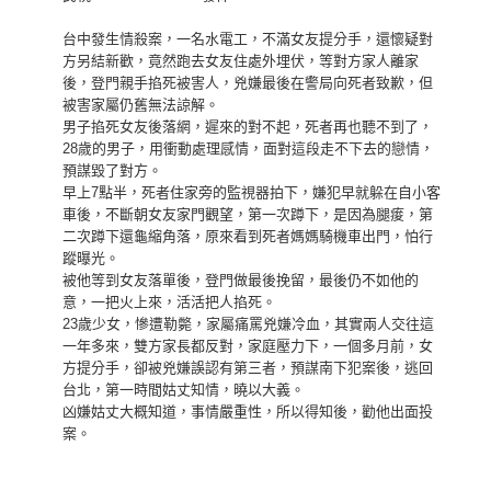
台中發生情殺案，一名水電工，不滿女友提分手，還懷疑對
方另結新歡，竟然跑去女友住處外埋伏，等對方家人離家
後，登門親手掐死被害人，兇嫌最後在警局向死者致歉，但
被害家屬仍舊無法諒解。
男子掐死女友後落網，遲來的對不起，死者再也聽不到了，
28歲的男子，用衝動處理感情，面對這段走不下去的戀情，
預謀毀了對方。
徵信社
早上7點半，死者住家旁的監視器拍下，嫌犯早就躲在自小客
車後，不斷朝女友家門觀望，第一次蹲下，是因為腿痠，第
二次蹲下還龜縮角落，原來看到死者媽媽騎機車出門，怕行
蹤曝光。
被他等到女友落單後，登門做最後挽留，最後仍不如他的
意，一把火上來，活活把人掐死。
23歲少女，慘遭勒斃，家屬痛罵兇嫌冷血，其實兩人交往這
一年多來，雙方家長都反對，家庭壓力下，一個多月前，女
方提分手，卻被兇嫌誤認有第三者，預謀南下犯案後，逃回
台北，第一時間姑丈知情，曉以大義。
凶嫌姑丈大概知道，事情嚴重性，所以得知後，勸他出面投
案。
徵信社
徵信社