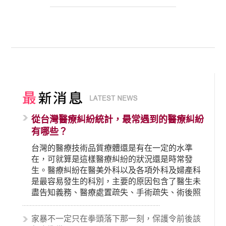
從台灣醫療糾紛統計，最常遇到的醫療糾紛
有哪些？
台灣的醫療技術品質療體還是有在一定的水準
在，可就算是這樣醫療糾紛的狀況還是時常發
生。醫療糾紛在醫美外科以及各項外科及婦產科
是最容易發生的科別，主要的原因包含了醫生未
盡告知義務、醫療處置疏失、手術疏失、術後照
顧失當、醫療費用的收取。雖然醫學進步，但醫
生與病患之間引起的糾紛還是經常發生。很多案
家暴不一定只在拳頭落下那一刻，保護令前後該
例中最後都走向訴訟流程，我們如果不幸遇到相