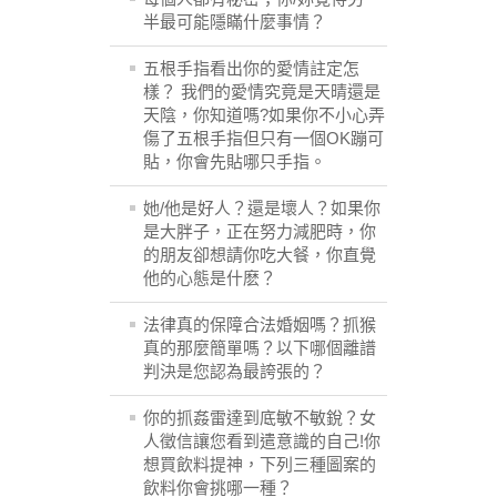
半最可能隱瞞什麼事情？
五根手指看出你的愛情註定怎
樣？ 我們的愛情究竟是天晴還是
天陰，你知道嗎?如果你不小心弄
傷了五根手指但只有一個OK蹦可
貼，你會先貼哪只手指。
她/他是好人？還是壞人？如果你
是大胖子，正在努力減肥時，你
的朋友卻想請你吃大餐，你直覺
他的心態是什麽？
法律真的保障合法婚姻嗎？抓猴
真的那麼簡單嗎？以下哪個離譜
判決是您認為最誇張的？
你的抓姦雷達到底敏不敏銳？女
人徵信讓您看到遣意識的自己!你
想買飲料提神，下列三種圖案的
飲料你會挑哪一種？