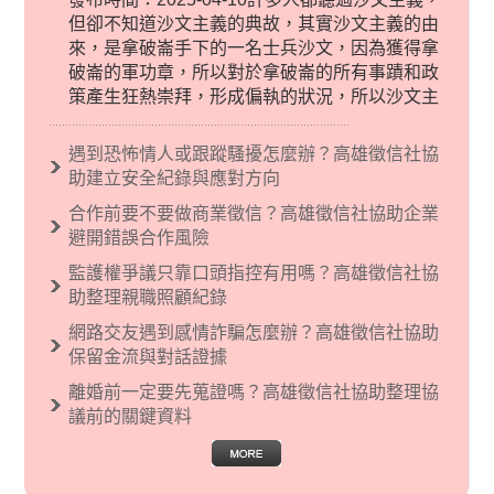
但卻不知道沙文主義的典故，其實沙文主義的由
來，是拿破崙手下的一名士兵沙文，因為獲得拿
破崙的軍功章，所以對於拿破崙的所有事蹟和政
策產生狂熱崇拜，形成偏執的狀況，所以沙文主
義後來就被拿來暗指偏見和歧視，而且有沙文主
義傾向的人，通常對於自己的國家和民族有超強
遇到恐怖情人或跟蹤騷擾怎麼辦？高雄徵信社協
烈的卓越感，因而瞧不起其他國家的人，所以沙
助建立安全紀錄與應對方向
文主義也廣泛應用在種族歧視的說法，甚至還出
合作前要不要做商業徵信？高雄徵信社協助企業
現了男性沙文…
避開錯誤合作風險
監護權爭議只靠口頭指控有用嗎？高雄徵信社協
助整理親職照顧紀錄
網路交友遇到感情詐騙怎麼辦？高雄徵信社協助
保留金流與對話證據
離婚前一定要先蒐證嗎？高雄徵信社協助整理協
議前的關鍵資料