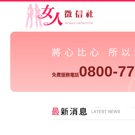
將心比心 所
0800-77
免費服務電話
男星家暴淚崩稱人渣 幻想老婆小三搞3P-女人