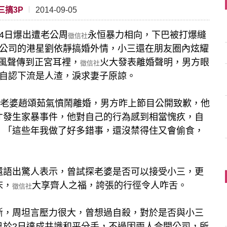
搞3P
2014-09-05
4日爆出遭老公周
永恒暴力相向，下巴被打爆縫
徵信社
開公司的港星劉依靜搞婚外情，小三還在朋友圈內炫耀
風聲傳到正宮耳裡，
火大發表離婚聲明，男方眼
徵信社
目自認下流是人渣，淚求妻子原諒。
老婆趙頌茹氣憤鬧離婚，男方昨上節目公開致歉，他
才發生家暴事件，他對自己的行為感到相當愧疚，自
，「這些年我做了好多錯事，還沒禁得住又會偷食，
還語出驚人表示，曾試探老婆是否可以接受小三，更
床，
大享齊人之福，誇張的行徑令人咋舌。
徵信社
斷，周坦言壓力很大，曾想過自殺，對於是否與小三
已於2日達成共識和平分手，不過因兩人合開公司，所