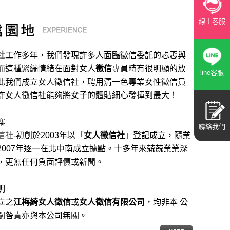
線上客服
社
工作多年，我們發現許多人面臨徵信委託的忐忑與
而這種緊繃情緒在面對女人
徵信
專員時有很明顯的放
line客服
此我們成立女人徵信社，聘用清一色專業女性徵信員
許女人徵信社能夠將女子的體貼細心發揮到最大
！
寨
聯絡我們
信社
-初創於2003年以「
女人徵信社
」登記成立，隨業
2007年逐一在北中南成立據點。十多年來兢兢業業深
，更無任何負面評價或新聞。
明
立之
江梅綺女人徵信
或
女人徵信有限公司
，均非本 公
關咎責亦與本公司無關。