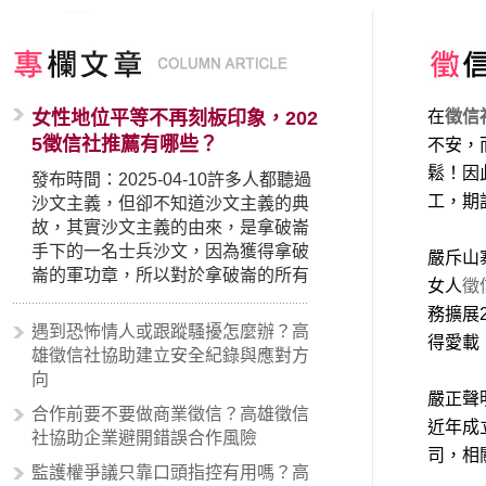
女性地位平等不再刻板印象，202
在
徵信
5徵信社推薦有哪些？
不安，
鬆！因
發布時間：2025-04-10許多人都聽過
工，期
沙文主義，但卻不知道沙文主義的典
故，其實沙文主義的由來，是拿破崙
手下的一名士兵沙文，因為獲得拿破
嚴斥山
崙的軍功章，所以對於拿破崙的所有
女人
徵
事蹟和政策產生狂熱崇拜，形成偏執
務擴展
的狀況，所以沙文主義後來就被拿來
遇到恐怖情人或跟蹤騷擾怎麼辦？高
得愛載
暗指偏見和歧視，而且有沙文主義傾
雄徵信社協助建立安全紀錄與應對方
向的人，通常對於自己的國家和民族
向
有超強烈的卓越感，因而瞧不起其他
嚴正聲
合作前要不要做商業徵信？高雄徵信
國家的人，所以沙文主義也廣泛應用
近年成
社協助企業避開錯誤合作風險
在種族歧視的說法，甚至還出現了男
司，相
性沙文…
監護權爭議只靠口頭指控有用嗎？高