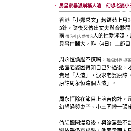
男星家暴淚崩稱人渣 幻想老婆小三
香港「小鄭秀文」趙頌茹上月2
3針，隨後又傳出丈夫與合夥
兩
人的性愛淫照，
徵信社|大愛徵信
見事件鬧大，昨（4日）上節
周永恒偷腥不擦嘴，
離婚|外遇|抓姦
透露老婆因得知自己外遇後，
責是「人渣」，淚求老婆原諒
原諒周永恒這個人渣」。
周永恒除在節目上演苦肉計，
幻想過與妻子、小三同睡一張
偷腥醜聞爆發後，輿論罵聲不
劉依靜仍有聯繫，他表示兩人