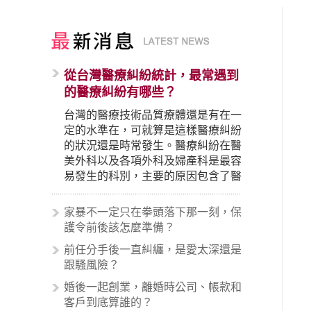
從台灣醫療糾紛統計，最常遇到
的醫療糾紛有哪些？
台灣的醫療技術品質療體還是有在一
定的水準在，可就算是這樣醫療糾紛
的狀況還是時常發生。醫療糾紛在醫
美外科以及各項外科及婦產科是最容
易發生的科別，主要的原因包含了醫
生未盡告知義務、醫療處置疏失、手
術疏失、術後照顧失當、醫療費用的
家暴不一定只在拳頭落下那一刻，保
收取。雖然醫學進步，但醫生與病患
護令前後該怎麼準備？
之間引起的糾紛還是經常發生。很多
前任分手後一直糾纏，是愛太深還是
案例中最後都走向訴訟流程，我們如
跟騷風險？
果不幸遇到相關醫療糾紛時究竟該怎
麼處理呢？醫療糾紛相關的內容其實
婚後一起創業，離婚時公司、帳款和
非常多，有些案例…
客戶到底算誰的？