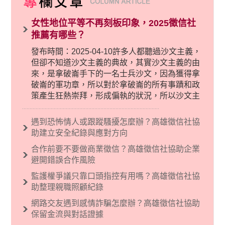
女性地位平等不再刻板印象，2025徵信社
推薦有哪些？
發布時間：2025-04-10許多人都聽過沙文主義，
但卻不知道沙文主義的典故，其實沙文主義的由
來，是拿破崙手下的一名士兵沙文，因為獲得拿
破崙的軍功章，所以對於拿破崙的所有事蹟和政
策產生狂熱崇拜，形成偏執的狀況，所以沙文主
義後來就被拿來暗指偏見和歧視，而且有沙文主
義傾向的人，通常對於自己的國家和民族有超強
遇到恐怖情人或跟蹤騷擾怎麼辦？高雄徵信社協
烈的卓越感，因而瞧不起其他國家的人，所以沙
助建立安全紀錄與應對方向
文主義也廣泛應用在種族歧視的說法，甚至還出
合作前要不要做商業徵信？高雄徵信社協助企業
現了男性沙文…
避開錯誤合作風險
監護權爭議只靠口頭指控有用嗎？高雄徵信社協
助整理親職照顧紀錄
網路交友遇到感情詐騙怎麼辦？高雄徵信社協助
保留金流與對話證據