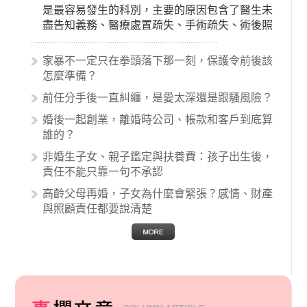
是最容易發生的科別，主要的原因包含了醫生未
盡告知義務、醫療處置疏失、手術疏失、術後照
顧失當、醫療費用的收取。雖然醫學進步，但醫
生與病患之間引起的糾紛還是經常發生。很多案
家暴不一定只在拳頭落下那一刻，保護令前後該
例中最後都走向訴訟流程，我們如果不幸遇到相
怎麼準備？
關醫療糾紛時究竟該怎麼處理呢？醫療糾紛相關
前任分手後一直糾纏，是愛太深還是跟騷風險？
的內容其實非常多，有些案例…
婚後一起創業，離婚時公司、帳款和客戶到底算
誰的？
非婚生子女、親子鑑定與扶養費：孩子出生後，
責任不能只靠一句不承認
高齡父母再婚，子女為什麼會緊張？感情、財產
與照顧責任都要說清楚