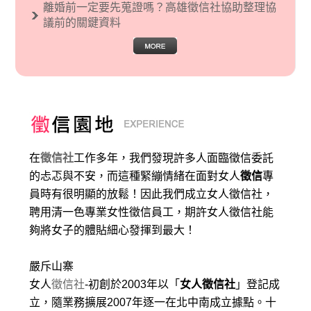
離婚前一定要先蒐證嗎？高雄徵信社協助整理協
議前的關鍵資料
在
徵信社
工作多年，我們發現許多人面臨徵信委託
的忐忑與不安，而這種緊繃情緒在面對女人
徵信
專
員時有很明顯的放鬆！因此我們成立女人徵信社，
聘用清一色專業女性徵信員工，期許女人徵信社能
夠將女子的體貼細心發揮到最大
！
嚴斥山寨
女人
徵信社
-初創於2003年以「
女人徵信社
」登記成
立，隨業務擴展2007年逐一在北中南成立據點。十