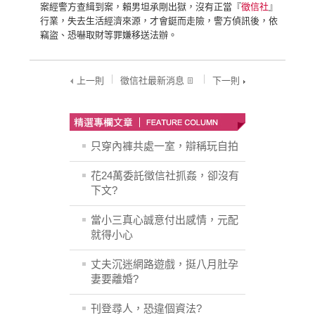
案經警方查緝到案，賴男坦承剛出獄，沒有正當『
徵信社
』
行業，失去生活經濟來源，才會鋌而走險，警方偵訊後，依
竊盜、恐嚇取財等罪嫌移送法辦。
上一則
徵信社最新消息
下一則
只穿內褲共處一室，辯稱玩自拍
花24萬委託徵信社抓姦，卻沒有
下文?
當小三真心誠意付出感情，元配
就得小心
丈夫沉迷網路遊戲，挺八月肚孕
妻要離婚?
刊登尋人，恐違個資法?