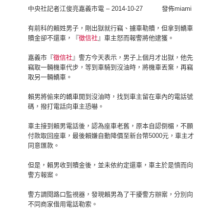
中央社記者江俊亮嘉義市電 – 2014-10-27 發佈miami
有前科的賴姓男子，剛出獄就行竊、擄車勒贖，但拿到轎車
贖金卻不還車，『
徵信社
』車主怒而報警將他逮獲。
嘉義市『
徵信社
』警方今天表示，男子上個月才出獄，他先
竊取一輛機車代步，等到車騎到沒油時，將機車丟棄，再竊
取另一輛轎車。
賴男將偷來的轎車開到沒油時，找到車主留在車內的電話號
碼，撥打電話向車主恐嚇。
車主接到賴男電話後，認為座車老舊，原本自認倒楣，不願
付款取回座車，最後賴嫌自動降價至新台幣5000元，車主才
同意匯款。
但是，賴男收到贖金後，並未依約定還車，車主於是憤而向
警方報案。
警方調閱路口監視器，發現賴男為了干擾警方辦案，分別向
不同商家借用電話勒索。