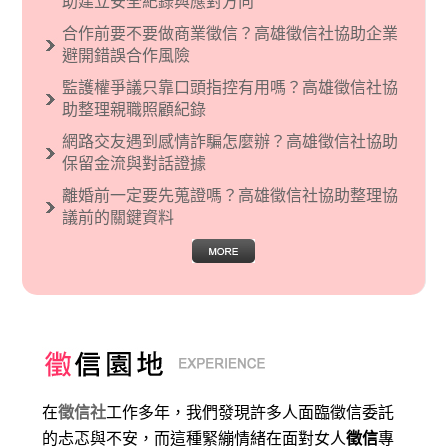
助建立安全紀錄與應對方向
文主義也廣泛應用在種族歧視的說法，甚至還出
合作前要不要做商業徵信？高雄徵信社協助企業
現了男性沙文…
避開錯誤合作風險
監護權爭議只靠口頭指控有用嗎？高雄徵信社協
助整理親職照顧紀錄
網路交友遇到感情詐騙怎麼辦？高雄徵信社協助
保留金流與對話證據
離婚前一定要先蒐證嗎？高雄徵信社協助整理協
議前的關鍵資料
在
徵信社
工作多年，我們發現許多人面臨徵信委託
的忐忑與不安，而這種緊繃情緒在面對女人
徵信
專