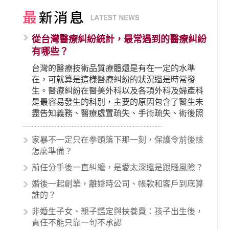
從台灣醫療糾紛統計，最常遇到的醫療糾紛
有哪些？
台灣的醫療技術品質療體還是有在一定的水準
在，可就算是這樣醫療糾紛的狀況還是時常發
生。醫療糾紛在醫美外科以及各項外科及婦產科
是最容易發生的科別，主要的原因包含了醫生未
盡告知義務、醫療處置疏失、手術疏失、術後照
顧失當、醫療費用的收取。雖然醫學進步，但醫
生與病患之間引起的糾紛還是經常發生。很多案
家暴不一定只在拳頭落下那一刻，保護令前後該
例中最後都走向訴訟流程，我們如果不幸遇到相
怎麼準備？
關醫療糾紛時究竟該怎麼處理呢？醫療糾紛相關
前任分手後一直糾纏，是愛太深還是跟騷風險？
的內容其實非常多，有些案例…
婚後一起創業，離婚時公司、帳款和客戶到底算
誰的？
非婚生子女、親子鑑定與扶養費：孩子出生後，
責任不能只靠一句不承認