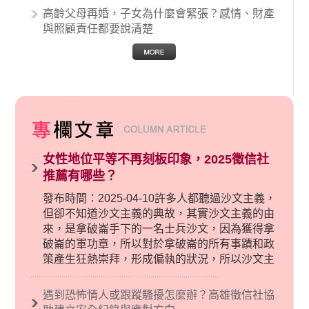
高齡父母再婚，子女為什麼會緊張？感情、財產
與照顧責任都要說清楚
女性地位平等不再刻板印象，2025徵信社
推薦有哪些？
發布時間：2025-04-10許多人都聽過沙文主義，
但卻不知道沙文主義的典故，其實沙文主義的由
來，是拿破崙手下的一名士兵沙文，因為獲得拿
破崙的軍功章，所以對於拿破崙的所有事蹟和政
策產生狂熱崇拜，形成偏執的狀況，所以沙文主
義後來就被拿來暗指偏見和歧視，而且有沙文主
義傾向的人，通常對於自己的國家和民族有超強
遇到恐怖情人或跟蹤騷擾怎麼辦？高雄徵信社協
烈的卓越感，因而瞧不起其他國家的人，所以沙