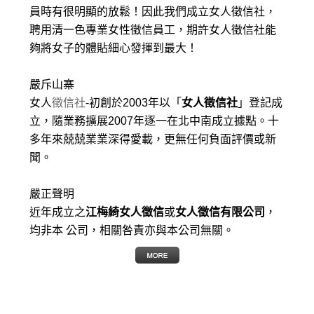
員時有很明顯的放鬆！因此我們成立女人徵信社，
聘用清一色專業女性徵信員工，期許女人徵信社能
夠將女子的體貼細心發揮到最大
！
嚴斥山寨
女人
徵信社
-初創於2003年以「
女人徵信社
」登記成
立，隨業務擴展2007年逐一在北中南成立據點。十
多年來兢兢業業深得愛載，更無任何負面評價或新
聞。
嚴正聲明
近年成立之
江梅綺女人徵信
或
女人徵信有限公司
，
均非本 公司，相關咎責亦與本公司無關。