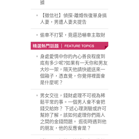
據
【徵信社】偵探-離婚恢復單身搞
人妻，男遭人妻夫提告
偷車不打緊，竟還恐嚇車主取財
身處愛情中你的內心善良程度到
底有多少呢?如果有一天你和男友
大吵一架，隔天他請快遞送來一
個箱子，憑直覺，你覺得裡面會
是什麼呢？
男女交往，錢財處理不可視為稀
鬆平常的事。一個男人會不會把
錢交給妳？ 下述心理測驗或許可
幫妳了解，該如何處理你們兩人
之間的金錢問題。 逛街時遇到他
的朋友，他的反應會是？