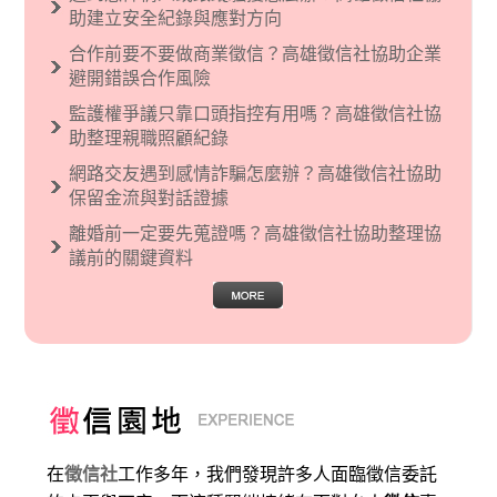
烈的卓越感，因而瞧不起其他國家的人，所以沙
助建立安全紀錄與應對方向
文主義也廣泛應用在種族歧視的說法，甚至還出
合作前要不要做商業徵信？高雄徵信社協助企業
現了男性沙文…
避開錯誤合作風險
監護權爭議只靠口頭指控有用嗎？高雄徵信社協
助整理親職照顧紀錄
網路交友遇到感情詐騙怎麼辦？高雄徵信社協助
保留金流與對話證據
離婚前一定要先蒐證嗎？高雄徵信社協助整理協
議前的關鍵資料
在
徵信社
工作多年，我們發現許多人面臨徵信委託