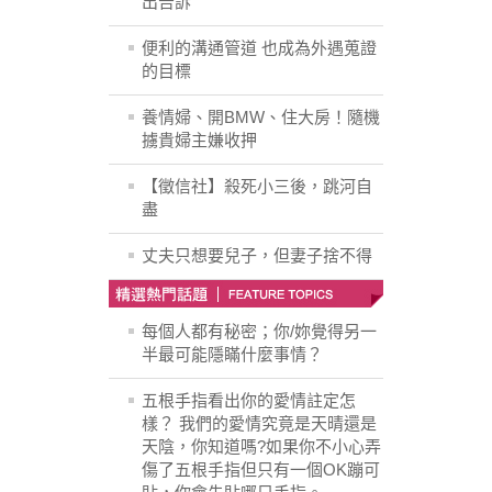
出告訴
便利的溝通管道 也成為外遇蒐證
的目標
養情婦、開BMW、住大房！隨機
擄貴婦主嫌收押
【徵信社】殺死小三後，跳河自
盡
丈夫只想要兒子，但妻子捨不得
每個人都有秘密；你/妳覺得另一
半最可能隱瞞什麼事情？
五根手指看出你的愛情註定怎
樣？ 我們的愛情究竟是天晴還是
天陰，你知道嗎?如果你不小心弄
傷了五根手指但只有一個OK蹦可