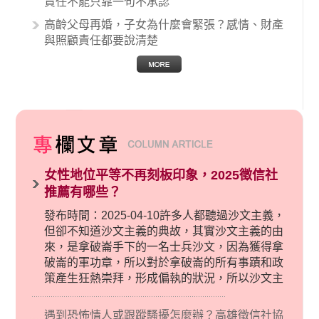
責任不能只靠一句不承認
高齡父母再婚，子女為什麼會緊張？感情、財產
與照顧責任都要說清楚
女性地位平等不再刻板印象，2025徵信社
推薦有哪些？
發布時間：2025-04-10許多人都聽過沙文主義，
但卻不知道沙文主義的典故，其實沙文主義的由
來，是拿破崙手下的一名士兵沙文，因為獲得拿
破崙的軍功章，所以對於拿破崙的所有事蹟和政
策產生狂熱崇拜，形成偏執的狀況，所以沙文主
義後來就被拿來暗指偏見和歧視，而且有沙文主
義傾向的人，通常對於自己的國家和民族有超強
遇到恐怖情人或跟蹤騷擾怎麼辦？高雄徵信社協