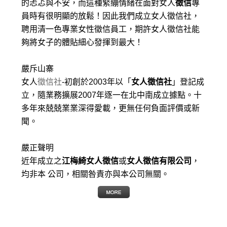
的忐忑與不安，而這種緊繃情緒在面對女人
徵信
專
員時有很明顯的放鬆！因此我們成立女人徵信社，
聘用清一色專業女性徵信員工，期許女人徵信社能
夠將女子的體貼細心發揮到最大
！
嚴斥山寨
女人
徵信社
-初創於2003年以「
女人徵信社
」登記成
立，隨業務擴展2007年逐一在北中南成立據點。十
多年來兢兢業業深得愛載，更無任何負面評價或新
聞。
嚴正聲明
近年成立之
江梅綺女人徵信
或
女人徵信有限公司
，
均非本 公司，相關咎責亦與本公司無關。