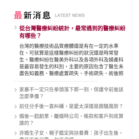
從台灣醫療糾紛統計，最常遇到的醫療糾紛
有哪些？
台灣的醫療技術品質療體還是有在一定的水準
在，可就算是這樣醫療糾紛的狀況還是時常發
生。醫療糾紛在醫美外科以及各項外科及婦產科
是最容易發生的科別，主要的原因包含了醫生未
盡告知義務、醫療處置疏失、手術疏失、術後照
顧失當、醫療費用的收取。雖然醫學進步，但醫
生與病患之間引起的糾紛還是經常發生。很多案
家暴不一定只在拳頭落下那一刻，保護令前後該
例中最後都走向訴訟流程，我們如果不幸遇到相
怎麼準備？
關醫療糾紛時究竟該怎麼處理呢？醫療糾紛相關
前任分手後一直糾纏，是愛太深還是跟騷風險？
的內容其實非常多，有些案例…
婚後一起創業，離婚時公司、帳款和客戶到底算
誰的？
非婚生子女、親子鑑定與扶養費：孩子出生後，