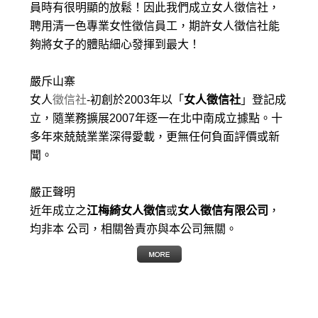
員時有很明顯的放鬆！因此我們成立女人徵信社，
聘用清一色專業女性徵信員工，期許女人徵信社能
夠將女子的體貼細心發揮到最大
！
嚴斥山寨
女人
徵信社
-初創於2003年以「
女人徵信社
」登記成
立，隨業務擴展2007年逐一在北中南成立據點。十
多年來兢兢業業深得愛載，更無任何負面評價或新
聞。
嚴正聲明
近年成立之
江梅綺女人徵信
或
女人徵信有限公司
，
均非本 公司，相關咎責亦與本公司無關。