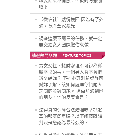
想要結束不倫戀，卻被對方恐嚇
取財
【徵信社】感情挽回-因為有了外
遇，竟將全家殺光
調查這麼不簡單的任務，就一定
要交給女人國際徵信來做
男女交往，錢財處理不可視為稀
鬆平常的事。一個男人會不會把
錢交給妳？ 下述心理測驗或許可
幫妳了解，該如何處理你們兩人
之間的金錢問題。 逛街時遇到他
的朋友，他的反應會是？
法律真的保障合法婚姻嗎？抓猴
真的那麼簡單嗎？以下哪個離譜
判決是您認為最誇張的？