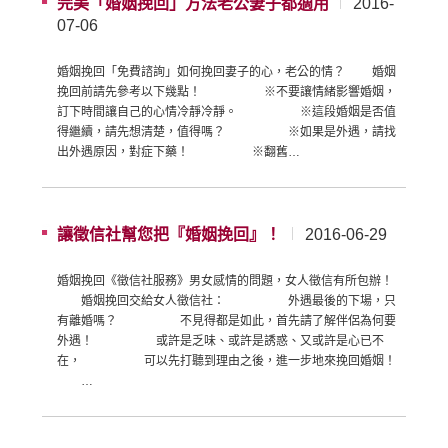
完美「婚姻挽回」方法老公妻子都適用
2016-
07-06
婚姻挽回「免費諮詢」如何挽回妻子的心，老公的情？ 婚姻
挽回前請先參考以下幾點！ ※不要讓情緒影響婚姻，
訂下時間讓自己的心情冷靜冷靜。 ※這段婚姻是否值
得繼續，請先想清楚，值得嗎？ ※如果是外遇，請找
出外遇原因，對症下藥！ ※翻舊…
讓徵信社幫您把『婚姻挽回』！
2016-06-29
婚姻挽回《徵信社服務》男女感情的問題，女人徵信有所包辦！
婚姻挽回交給女人徵信社： 外遇最後的下場，只
有離婚嗎？ 不見得都是如此，首先請了解伴侶為何要
外遇！ 或許是乏味、或許是誘惑、又或許是心已不
在， 可以先打聽到理由之後，進一步地來挽回婚姻！
…