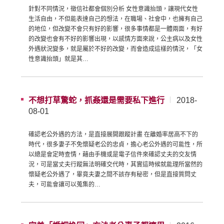
針對不同情況，徵信社都會個別分析 女性意識抬頭，讓現代女性
生活自由，不但能表達自己的想法，在職場、社會中，也擁有自己
的地位，但改變不會只有好的影響，很多事情都是一體兩面，有好
的改變也會有不好的影響出現，以感情方面來說，公主病以及女性
外遇狀況變多，就是屬於不好的改變，而會造成這樣的情況，「女
性意識抬頭」就是其…
不想打草驚蛇，抓姦還是需要私下進行
2018-
08-01
確認老公外遇的方法，是直接展開跟蹤計畫 在離婚率居高不下的
時代，很多妻子不免懷疑老公的忠貞，擔心老公外遇的可能性，所
以總是會定時查情，藉由手機或是電子信件來確認丈夫的交友情
況，可是當丈夫行蹤無法明確交代時，其實這時候就能理所當然的
懷疑老公外遇了，畢竟夫妻之間不該存有秘密，但是直接質問丈
夫，可能會讓可以蒐集的…