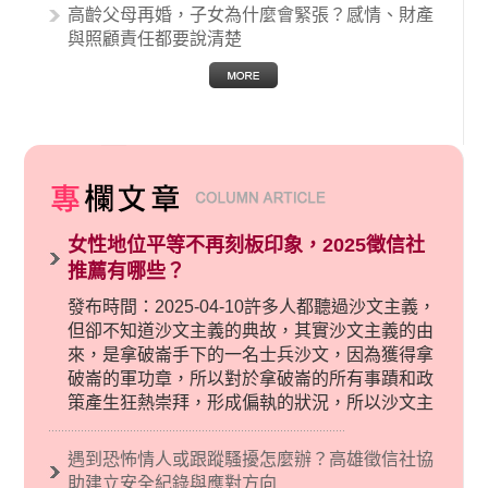
高齡父母再婚，子女為什麼會緊張？感情、財產
與照顧責任都要說清楚
女性地位平等不再刻板印象，2025徵信社
推薦有哪些？
發布時間：2025-04-10許多人都聽過沙文主義，
但卻不知道沙文主義的典故，其實沙文主義的由
來，是拿破崙手下的一名士兵沙文，因為獲得拿
破崙的軍功章，所以對於拿破崙的所有事蹟和政
策產生狂熱崇拜，形成偏執的狀況，所以沙文主
義後來就被拿來暗指偏見和歧視，而且有沙文主
義傾向的人，通常對於自己的國家和民族有超強
遇到恐怖情人或跟蹤騷擾怎麼辦？高雄徵信社協
烈的卓越感，因而瞧不起其他國家的人，所以沙
助建立安全紀錄與應對方向