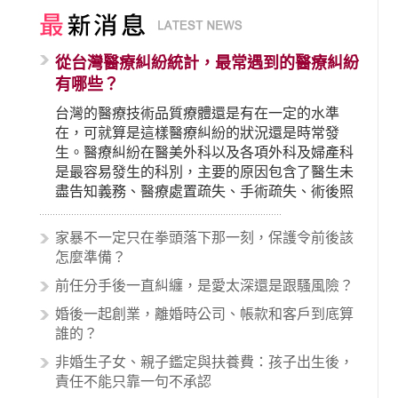
從台灣醫療糾紛統計，最常遇到的醫療糾紛
有哪些？
台灣的醫療技術品質療體還是有在一定的水準
在，可就算是這樣醫療糾紛的狀況還是時常發
生。醫療糾紛在醫美外科以及各項外科及婦產科
是最容易發生的科別，主要的原因包含了醫生未
盡告知義務、醫療處置疏失、手術疏失、術後照
顧失當、醫療費用的收取。雖然醫學進步，但醫
生與病患之間引起的糾紛還是經常發生。很多案
家暴不一定只在拳頭落下那一刻，保護令前後該
例中最後都走向訴訟流程，我們如果不幸遇到相
怎麼準備？
關醫療糾紛時究竟該怎麼處理呢？醫療糾紛相關
前任分手後一直糾纏，是愛太深還是跟騷風險？
的內容其實非常多，有些案例…
婚後一起創業，離婚時公司、帳款和客戶到底算
誰的？
非婚生子女、親子鑑定與扶養費：孩子出生後，
責任不能只靠一句不承認