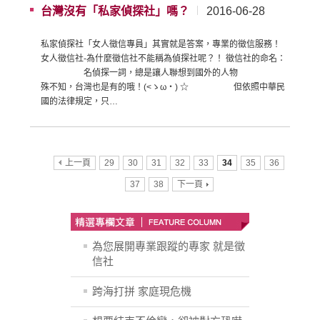
台灣沒有「私家偵探社」嗎？
2016-06-28
私家偵探社「女人徵信專員」其實就是答案，專業的徵信服務！
女人徵信社-為什麼徵信社不能稱為偵探社呢？！ 徵信社的命名：
名偵探一詞，總是讓人聯想到國外的人物
殊不知，台灣也是有的哦！(<ゝω・) ☆ 但依照中華民
國的法律規定，只…
上一頁
29
30
31
32
33
34
35
36
37
38
下一頁
為您展開專業跟蹤的專家 就是徵
信社
跨海打拼 家庭現危機