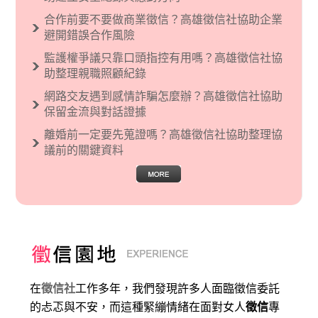
文主義也廣泛應用在種族歧視的說法，甚至還出
合作前要不要做商業徵信？高雄徵信社協助企業
現了男性沙文…
避開錯誤合作風險
監護權爭議只靠口頭指控有用嗎？高雄徵信社協
助整理親職照顧紀錄
網路交友遇到感情詐騙怎麼辦？高雄徵信社協助
保留金流與對話證據
離婚前一定要先蒐證嗎？高雄徵信社協助整理協
議前的關鍵資料
在
徵信社
工作多年，我們發現許多人面臨徵信委託
的忐忑與不安，而這種緊繃情緒在面對女人
徵信
專