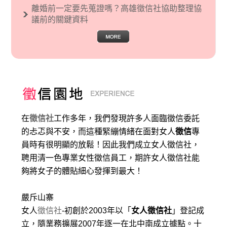
離婚前一定要先蒐證嗎？高雄徵信社協助整理協
議前的關鍵資料
在
徵信社
工作多年，我們發現許多人面臨徵信委託
的忐忑與不安，而這種緊繃情緒在面對女人
徵信
專
員時有很明顯的放鬆！因此我們成立女人徵信社，
聘用清一色專業女性徵信員工，期許女人徵信社能
夠將女子的體貼細心發揮到最大
！
嚴斥山寨
女人
徵信社
-初創於2003年以「
女人徵信社
」登記成
立，隨業務擴展2007年逐一在北中南成立據點。十