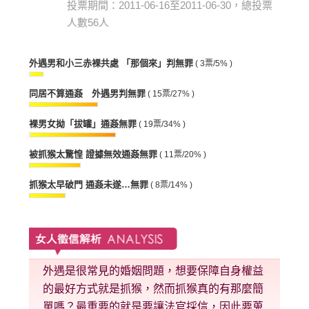
投票期間：2011-06-16至2011-06-30，總投票
人數56人
外遇男和小三赤裸共處 「那個來」判無罪
( 3票/5% )
同居不算通姦 外遇男判無罪
( 15票/27% )
裸男女拗「拔罐」通姦無罪
( 19票/34% )
被抓猴太驚惶 證據無效通姦無罪
( 11票/20% )
抓猴太早破門 通姦未遂…無罪
( 8票/14% )
外遇是很常見的婚姻問題，想要保障自身權益
的最好方式就是抓猴，然而抓猴真的有那麼簡
單嗎？最重要的就是要讓法官採信，因此要蒐