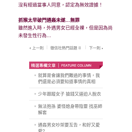
沒有經過當事人同意，認定為無效證據！
抓猴太早破門通姦未遂…無罪
雖然進入時，外遇男女已經全裸，但是因為尚
未發生性行為…
上一則
徵信社熱門話題
下一則
就算是會讓我們難過的事情，我
們還是必須要知道事情的真相
少年跟蹤女子 搶錢又逼迫人脫衣
無法抱孫 婆怪媳身帶陰靈 找巫師
解套
通姦男女吵架要互告，和好又愛
愛?