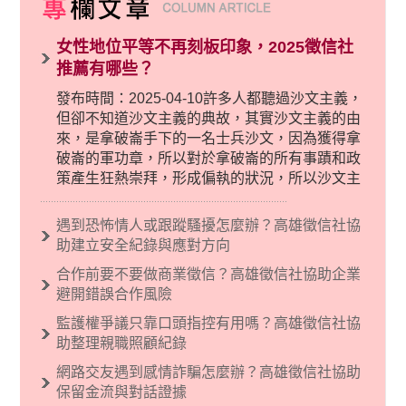
女性地位平等不再刻板印象，2025徵信社
推薦有哪些？
發布時間：2025-04-10許多人都聽過沙文主義，
但卻不知道沙文主義的典故，其實沙文主義的由
來，是拿破崙手下的一名士兵沙文，因為獲得拿
破崙的軍功章，所以對於拿破崙的所有事蹟和政
策產生狂熱崇拜，形成偏執的狀況，所以沙文主
義後來就被拿來暗指偏見和歧視，而且有沙文主
義傾向的人，通常對於自己的國家和民族有超強
遇到恐怖情人或跟蹤騷擾怎麼辦？高雄徵信社協
烈的卓越感，因而瞧不起其他國家的人，所以沙
助建立安全紀錄與應對方向
文主義也廣泛應用在種族歧視的說法，甚至還出
合作前要不要做商業徵信？高雄徵信社協助企業
現了男性沙文…
避開錯誤合作風險
監護權爭議只靠口頭指控有用嗎？高雄徵信社協
助整理親職照顧紀錄
網路交友遇到感情詐騙怎麼辦？高雄徵信社協助
保留金流與對話證據