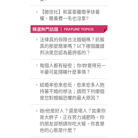
【徵信社】和富豪離婚爭扶養
權，贍養費一毛也沒拿?
法律真的保障合法婚姻嗎？抓猴
真的那麼簡單嗎？以下哪個離譜
判決是您認為最誇張的？
每個人都有秘密；你/妳覺得另一
半最可能隱瞞什麼事情？
結婚率愈來愈低，愈來愈多人抱
持著不婚的想法；請問下列哪個
是您對婚姻恐懼的最大原因？
她/他是好人？還是壞人？如果你
是大胖子，正在努力減肥時，你
的朋友卻想請你吃大餐，你直覺
他的心態是什麽？