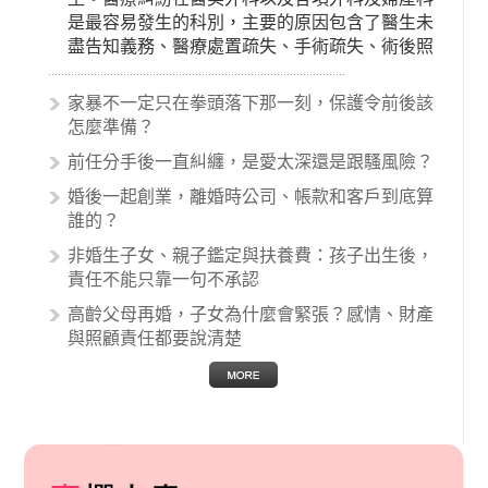
是最容易發生的科別，主要的原因包含了醫生未
盡告知義務、醫療處置疏失、手術疏失、術後照
顧失當、醫療費用的收取。雖然醫學進步，但醫
生與病患之間引起的糾紛還是經常發生。很多案
家暴不一定只在拳頭落下那一刻，保護令前後該
例中最後都走向訴訟流程，我們如果不幸遇到相
怎麼準備？
關醫療糾紛時究竟該怎麼處理呢？醫療糾紛相關
前任分手後一直糾纏，是愛太深還是跟騷風險？
的內容其實非常多，有些案例…
婚後一起創業，離婚時公司、帳款和客戶到底算
誰的？
非婚生子女、親子鑑定與扶養費：孩子出生後，
責任不能只靠一句不承認
高齡父母再婚，子女為什麼會緊張？感情、財產
與照顧責任都要說清楚