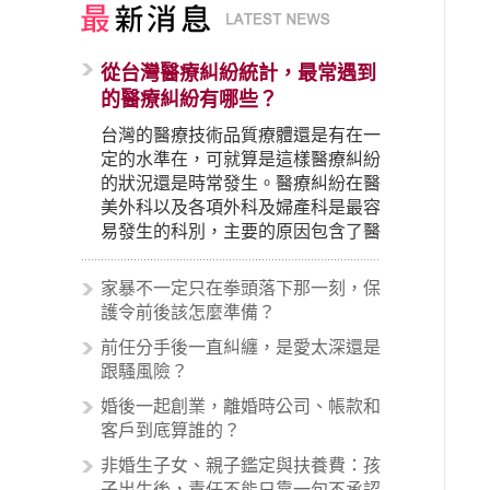
從台灣醫療糾紛統計，最常遇到
的醫療糾紛有哪些？
台灣的醫療技術品質療體還是有在一
定的水準在，可就算是這樣醫療糾紛
的狀況還是時常發生。醫療糾紛在醫
美外科以及各項外科及婦產科是最容
易發生的科別，主要的原因包含了醫
生未盡告知義務、醫療處置疏失、手
術疏失、術後照顧失當、醫療費用的
家暴不一定只在拳頭落下那一刻，保
收取。雖然醫學進步，但醫生與病患
護令前後該怎麼準備？
之間引起的糾紛還是經常發生。很多
前任分手後一直糾纏，是愛太深還是
案例中最後都走向訴訟流程，我們如
跟騷風險？
果不幸遇到相關醫療糾紛時究竟該怎
麼處理呢？醫療糾紛相關的內容其實
婚後一起創業，離婚時公司、帳款和
非常多，有些案例…
客戶到底算誰的？
非婚生子女、親子鑑定與扶養費：孩
子出生後，責任不能只靠一句不承認