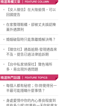
【女人徵信】在大陸偷情，可以
回國提告
在家整理鞋櫃，卻被丈夫誤認掩
蓋外遇罪刑
婚姻破裂時只能靠離婚解決嗎？
【徵信社】通姦逾期-發現通姦來
不及，提告已過法律追訴期
【台中私家偵探社】聲色場所
多，易出現外遇問題
每個人都有秘密；你/妳覺得另一
半最可能隱瞞什麼事情？
身處愛情中你的內心善良程度到
底有多少呢?如果有一天你和男友