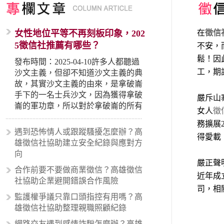
女性地位平等不再刻板印象，202
在
徵信
5徵信社推薦有哪些？
不安，
鬆！因
發布時間：2025-04-10許多人都聽過
工，期
沙文主義，但卻不知道沙文主義的典
故，其實沙文主義的由來，是拿破崙
手下的一名士兵沙文，因為獲得拿破
嚴斥山
崙的軍功章，所以對於拿破崙的所有
女人
徵
事蹟和政策產生狂熱崇拜，形成偏執
務擴展
的狀況，所以沙文主義後來就被拿來
遇到恐怖情人或跟蹤騷擾怎麼辦？高
得愛載
暗指偏見和歧視，而且有沙文主義傾
雄徵信社協助建立安全紀錄與應對方
向的人，通常對於自己的國家和民族
向
有超強烈的卓越感，因而瞧不起其他
嚴正聲
合作前要不要做商業徵信？高雄徵信
國家的人，所以沙文主義也廣泛應用
近年成
社協助企業避開錯誤合作風險
在種族歧視的說法，甚至還出現了男
司，相
性沙文…
監護權爭議只靠口頭指控有用嗎？高
雄徵信社協助整理親職照顧紀錄
網路交友遇到感情詐騙怎麼辦？高雄