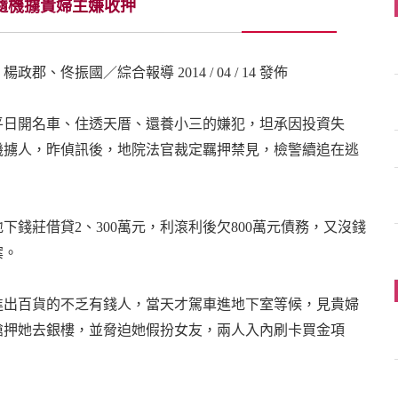
隨機擄貴婦主嫌收押
郡、佟振國／綜合報導 2014 / 04 / 14 發佈
平日開名車、住透天厝、還養小三的嫌犯，坦承因投資失
機擄人，昨偵訊後，地院法官裁定羈押禁見，檢警續追在逃
錢莊借貸2、300萬元，利滾利後欠800萬元債務，又沒錢
案。
進出百貨的不乏有錢人，當天才駕車進地下室等候，見貴婦
槍押她去銀樓，並脅迫她假扮女友，兩人入內刷卡買金項