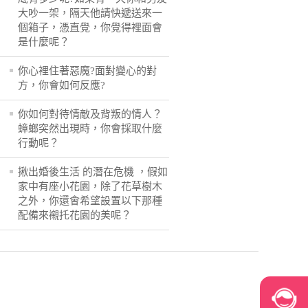
大吵一架，隔天他請快遞送來一
個箱子，憑直覺，你覺得裡面會
是什麼呢？
你心裡住著惡魔?面對變心的對
方，你會如何反應?
你如何對待情敵及背叛的情人？
蟑螂突然出現時，你會採取什麼
行動呢？
揪出婚後生活 的潛在危機 ，假如
家中有座小花園，除了花草樹木
之外，你還會希望設置以下那種
配備來襯托花園的美呢？