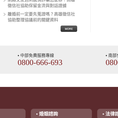
徵信社協助保留金流與對話證據
離婚前一定要先蒐證嗎？高雄徵信社
協助整理協議前的關鍵資料
▪ 中部免費服務專線
▪ 南
0800-666-693
080
▪ 婚姻諮詢
▪ 法律