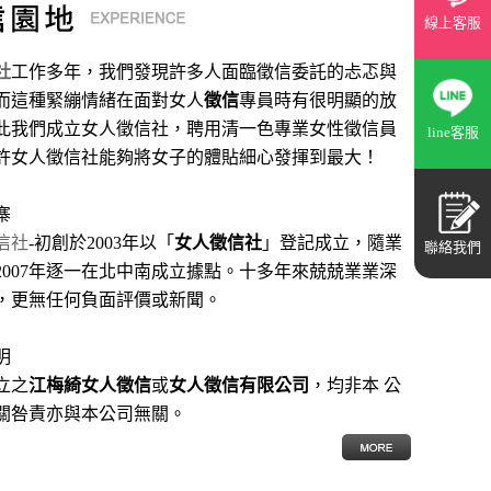
線上客服
社
工作多年，我們發現許多人面臨徵信委託的忐忑與
而這種緊繃情緒在面對女人
徵信
專員時有很明顯的放
此我們成立女人徵信社，聘用清一色專業女性徵信員
line客服
許女人徵信社能夠將女子的體貼細心發揮到最大
！
寨
信社
-初創於2003年以「
女人徵信社
」登記成立，隨業
聯絡我們
2007年逐一在北中南成立據點。十多年來兢兢業業深
，更無任何負面評價或新聞。
明
立之
江梅綺女人徵信
或
女人徵信有限公司
，均非本 公
關咎責亦與本公司無關。