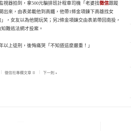
監視器拍到，拿500元騙排班計程車司機「老婆找
徵信
跟蹤
開出來，由表弟載他到高鐵，他帶1條金項鍊下高雄找女
的」，女友以為他開玩笑；另2條金項鍊交由表弟帶回南投，
自知難逃法網才投案。
7年以上徒刑，後悔痛哭「不知道這麼嚴重！」
徵信社專欄文章
下一則