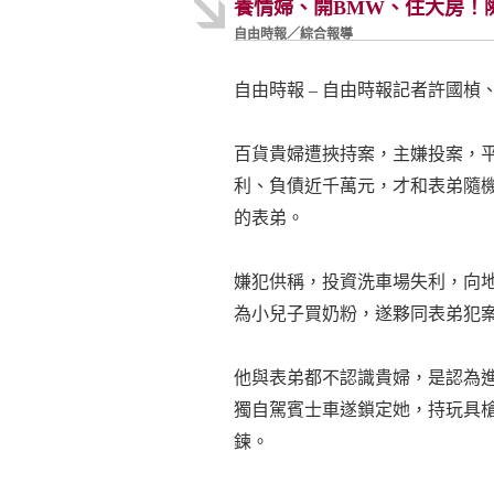
養情婦、開BMW、住大房！
自由時報／綜合報導
自由時報 – 自由時報記者許國楨、楊政
百貨貴婦遭挾持案，主嫌投案，
利、負債近千萬元，才和表弟隨
的表弟。
嫌犯供稱，投資洗車場失利，向地下
為小兒子買奶粉，遂夥同表弟犯
他與表弟都不認識貴婦，是認為
獨自駕賓士車遂鎖定她，持玩具
鍊。