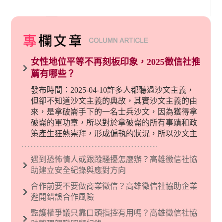
女性地位平等不再刻板印象，2025徵信社推
薦有哪些？
發布時間：2025-04-10許多人都聽過沙文主義，
但卻不知道沙文主義的典故，其實沙文主義的由
來，是拿破崙手下的一名士兵沙文，因為獲得拿
破崙的軍功章，所以對於拿破崙的所有事蹟和政
策產生狂熱崇拜，形成偏執的狀況，所以沙文主
義後來就被拿來暗指偏見和歧視，而且有沙文主
義傾向的人，通常對於自己的國家和民族有超強
遇到恐怖情人或跟蹤騷擾怎麼辦？高雄徵信社協
烈的卓越感，因而瞧不起其他國家的人，所以沙
助建立安全紀錄與應對方向
文主義也廣泛應用在種族歧視的說法，甚至還出
合作前要不要做商業徵信？高雄徵信社協助企業
現了男性沙文…
避開錯誤合作風險
監護權爭議只靠口頭指控有用嗎？高雄徵信社協