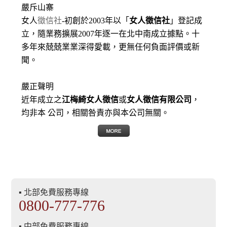
嚴斥山寨
女人
徵信社
-初創於2003年以「
女人徵信社
」登記成
立，隨業務擴展2007年逐一在北中南成立據點。十
多年來兢兢業業深得愛載，更無任何負面評價或新
聞。
嚴正聲明
近年成立之
江梅綺女人徵信
或
女人徵信有限公司
，
均非本 公司，相關咎責亦與本公司無關。
▪ 北部免費服務專線
0800-777-776
▪ 中部免費服務專線