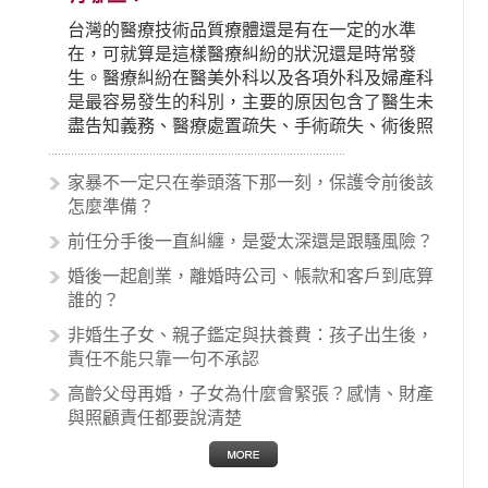
台灣的醫療技術品質療體還是有在一定的水準
在，可就算是這樣醫療糾紛的狀況還是時常發
生。醫療糾紛在醫美外科以及各項外科及婦產科
是最容易發生的科別，主要的原因包含了醫生未
盡告知義務、醫療處置疏失、手術疏失、術後照
顧失當、醫療費用的收取。雖然醫學進步，但醫
生與病患之間引起的糾紛還是經常發生。很多案
家暴不一定只在拳頭落下那一刻，保護令前後該
例中最後都走向訴訟流程，我們如果不幸遇到相
怎麼準備？
關醫療糾紛時究竟該怎麼處理呢？醫療糾紛相關
前任分手後一直糾纏，是愛太深還是跟騷風險？
的內容其實非常多，有些案例…
婚後一起創業，離婚時公司、帳款和客戶到底算
誰的？
非婚生子女、親子鑑定與扶養費：孩子出生後，
責任不能只靠一句不承認
高齡父母再婚，子女為什麼會緊張？感情、財產
與照顧責任都要說清楚