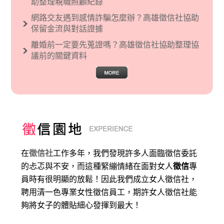
助整理親職照顧紀錄
網路交友遇到感情詐騙怎麼辦？高雄徵信社協助
保留金流與對話證據
離婚前一定要先蒐證嗎？高雄徵信社協助整理協
議前的關鍵資料
在
徵信社
工作多年，我們發現許多人面臨徵信委託
的忐忑與不安，而這種緊繃情緒在面對女人
徵信
專
員時有很明顯的放鬆！因此我們成立女人徵信社，
聘用清一色專業女性徵信員工，期許女人徵信社能
夠將女子的體貼細心發揮到最大
！