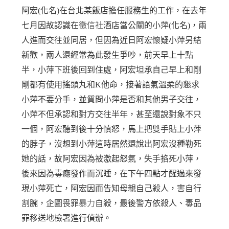
阿宏(化名)在台北某飯店擔任服務生的工作，在去年
七月因故認識在
徵信社
酒店當公關的小萍(化名)，兩
人進而交往並同居，但因為近日阿宏懷疑小萍另結
新歡，兩人還經常為此發生爭吵，前天早上十點
半，小萍下班後回到住處，阿宏坦承自己早上和剛
剛都有使用搖頭丸和K他命，接著語氣溫柔的懇求
小萍不要分手，並質問小萍是否和其他男子交往，
小萍不但承認和對方交往半年，甚至還說對象不只
一個，阿宏聽到後十分慎怒，馬上把雙手貼上小萍
的脖子，沒想到小萍這時居然還說出阿宏沒種勒死
她的話，故阿宏因為被激起怒氣，失手掐死小萍，
後來因為毒癮發作而沉睡，在下午四點才醒過來發
現小萍死亡，阿宏因而告知母親自己殺人，害自行
割腕，企圖畏罪
暴力
自殺，最後警方依殺人、毒品
罪移送地檢署進行偵辦。