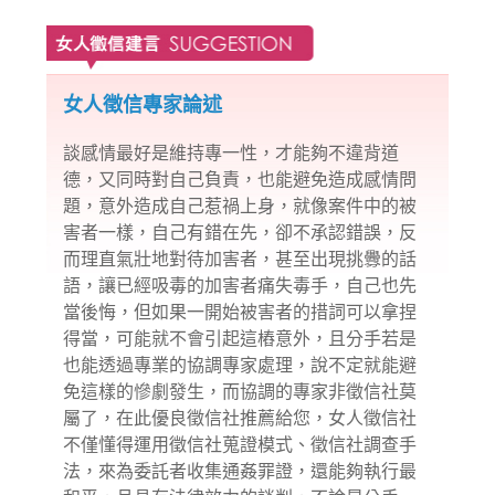
女人徵信專家論述
談感情最好是維持專一性，才能夠不違背道
德，又同時對自己負責，也能避免造成
感情問
題
，意外造成自己惹禍上身，就像案件中的被
害者一樣，自己有錯在先，卻不承認錯誤，反
而理直氣壯地對待加害者，甚至出現挑釁的話
語，讓已經吸毒的加害者痛失毒手，自己也先
當後悔，但如果一開始被害者的措詞可以拿捏
得當，可能就不會引起這樁意外，且分手若是
也能透過專業的協調專家處理，說不定就能避
免這樣的慘劇發生，而協調的專家非徵信社莫
屬了，在此優良徵信社推薦給您，女人徵信社
不僅懂得運用徵信社
蒐證
模式、徵信社調查手
法，來為委託者收集通姦罪證，還能夠執行最