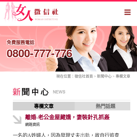
免費服務電話
0800-777-776
現在位置：
徵信社
首頁 > 新聞中心 >
專欄文章
專欄文章
熱門話題
離婚-老公金屋藏嬌，妻裝針孔抓姦
網路資訊
一名的A姓婦人，因為發現丈夫
出軌
，故自行追查