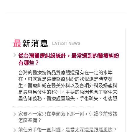
從台灣醫療糾紛統計，最常遇到的醫療糾紛
有哪些？
台灣的醫療技術品質療體還是有在一定的水準
在，可就算是這樣醫療糾紛的狀況還是時常發
生。醫療糾紛在醫美外科以及各項外科及婦產科
是最容易發生的科別，主要的原因包含了醫生未
盡告知義務、醫療處置疏失、手術疏失、術後照
顧失當、醫療費用的收取。雖然醫學進步，但醫
生與病患之間引起的糾紛還是經常發生。很多案
家暴不一定只在拳頭落下那一刻，保護令前後該
例中最後都走向訴訟流程，我們如果不幸遇到相
怎麼準備？
關醫療糾紛時究竟該怎麼處理呢？醫療糾紛相關
前任分手後一直糾纏，是愛太深還是跟騷風險？
的內容其實非常多，有些案例…