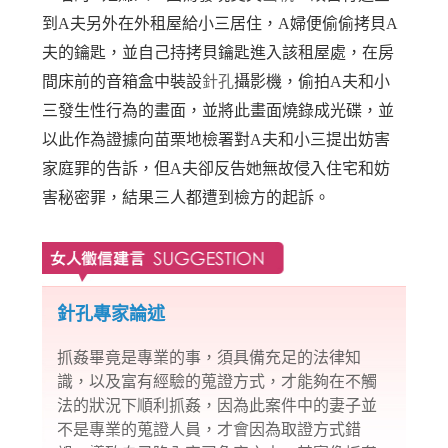
到A夫另外在外租屋給小三居住，A婦便偷偷拷貝A
夫的鑰匙，並自己持拷貝鑰匙進入該租屋處，在房
間床前的音箱盒中裝設
針孔
攝影機，偷拍A夫和小
三發生性行為的畫面，並將此畫面燒錄成光碟，並
以此作為證據向苗栗地檢署對A夫和小三提出妨害
家庭罪的告訴，但A夫卻反告她無故侵入住宅和妨
害秘密罪，結果三人都遭到檢方的起訴。
針孔專家論述
抓姦畢竟是專業的事，須具備充足的法律知
識，以及富有經驗的蒐證方式，才能夠在不觸
法的狀況下順利抓姦，因為此案件中的妻子並
不是專業的
蒐證
人員，才會因為取證方式錯