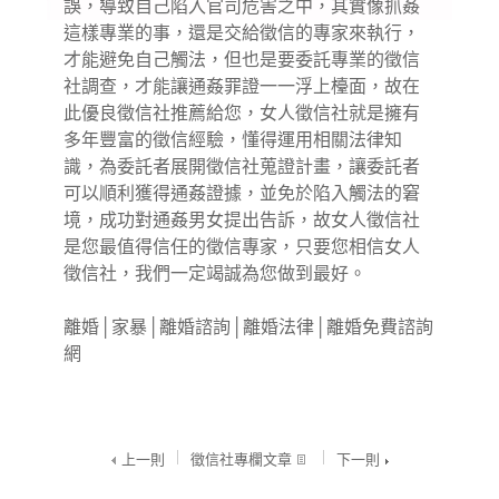
誤，導致自己陷入官司危害之中，其實像抓姦
這樣專業的事，還是交給徵信的專家來執行，
才能避免自己觸法，但也是要委託專業的徵信
社調查，才能讓通姦罪證一一浮上檯面，故在
此優良
徵信社
推薦給您，女人徵信社就是擁有
多年豐富的徵信經驗，懂得運用相關法律知
識，為委託者展開徵信社蒐證計畫，讓委託者
可以順利獲得通姦證據，並免於陷入觸法的窘
境，成功對通姦男女提出告訴，故女人徵信社
是您最值得信任的徵信專家，只要您相信女人
徵信社，我們一定竭誠為您做到最好。
離婚
│
家暴
│
離婚諮詢
│
離婚法律
│
離婚免費諮詢
網
上一則
徵信社專欄文章
下一則