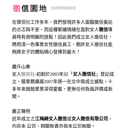
在
徵信社
工作多年，我們發現許多人面臨徵信委託
的忐忑與不安，而這種緊繃情緒在面對女人
徵信
專
員時有很明顯的放鬆！因此我們成立女人徵信社，
聘用清一色專業女性徵信員工，期許女人徵信社能
夠將女子的體貼細心發揮到最大
！
嚴斥山寨
女人
徵信社
-初創於2003年以「
女人徵信社
」登記成
立，隨業務擴展2007年逐一在北中南成立據點。十
多年來兢兢業業深得愛載，更無任何負面評價或新
聞。
嚴正聲明
近年成立之
江梅綺女人徵信
或
女人徵信有限公司
，
均非本 公司，相關咎責亦與本公司無關。