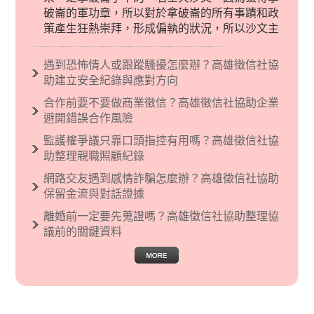
破崙的軍功章，所以對於拿破崙的所有事蹟和政
策產生狂熱崇拜，形成偏執的狀況，所以沙文主
義後來就被拿來暗指偏見和歧視，而且有沙文主
義傾向的人，通常對於自己的國家和民族有超強
遇到恐怖情人或跟蹤騷擾怎麼辦？高雄徵信社協
烈的卓越感，因而瞧不起其他國家的人，所以沙
助建立安全紀錄與應對方向
文主義也廣泛應用在種族歧視的說法，甚至還出
合作前要不要做商業徵信？高雄徵信社協助企業
現了男性沙文…
避開錯誤合作風險
監護權爭議只靠口頭指控有用嗎？高雄徵信社協
助整理親職照顧紀錄
網路交友遇到感情詐騙怎麼辦？高雄徵信社協助
保留金流與對話證據
離婚前一定要先蒐證嗎？高雄徵信社協助整理協
議前的關鍵資料