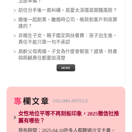
怎麼準備？
關醫療糾紛時究竟該怎麼處理呢？醫療糾紛相關
前任分手後一直糾纏，是愛太深還是跟騷風險？
的內容其實非常多，有些案例…
婚後一起創業，離婚時公司、帳款和客戶到底算
誰的？
非婚生子女、親子鑑定與扶養費：孩子出生後，
責任不能只靠一句不承認
高齡父母再婚，子女為什麼會緊張？感情、財產
與照顧責任都要說清楚
女性地位平等不再刻板印象，2025徵信社推
薦有哪些？
發布時間：2025-04-10許多人都聽過沙文主義，