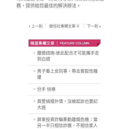
務，提供給您最佳的解決辦法。
上一則
徵信社專欄文章
下一則
離婚諮詢-彼此配合才可能攜手走
到白頭
男子看上女同事，帶去賓館性騷
擾
分手 快樂
員警搞婚外情，沒被起訴也要記
大過
屏東投資詐騙牽動離婚危機：當
另一半只相信詐團，不相信家人