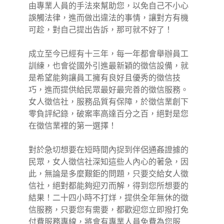
由專業人員的手法來幫助您，以免自己不小心
誤觸法律，進而做出違法的事情，讓對方有機
可趁，對自己提出告訴，那可就不好了！
成立至今已經有十三年，每一年都會舉辦員工
訓練，也會從國外引進最新穎的徵信設備，就
是希望能夠讓員工擁有良好且優秀的徵信技
巧，進而提供給民眾最好最完善的
徵信
服務。
女人徵信社，服務品質有保障，於徵信業創下
零負評紀錄，破案率高達百分之百，絕對是您
在徵信業裡的第一選擇！
對於急切想要在短時間內捉到伴侶通姦證據的
民眾，女人徵信社深知這些人內心的著急，因
此，無論是多麼艱鉅的問題，只要交給女人徵
信社，絕對都能夠迎刃而解，得到您所想要的
結果！二十四小時不打烊，提供全年無休的徵
信服務，只要您有需要，都歡迎您立即撥打免
付費服務專線，將會有專業人員免費為您服