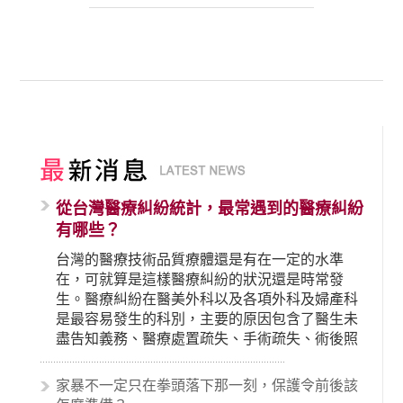
從台灣醫療糾紛統計，最常遇到的醫療糾紛
有哪些？
台灣的醫療技術品質療體還是有在一定的水準
在，可就算是這樣醫療糾紛的狀況還是時常發
生。醫療糾紛在醫美外科以及各項外科及婦產科
是最容易發生的科別，主要的原因包含了醫生未
盡告知義務、醫療處置疏失、手術疏失、術後照
顧失當、醫療費用的收取。雖然醫學進步，但醫
生與病患之間引起的糾紛還是經常發生。很多案
家暴不一定只在拳頭落下那一刻，保護令前後該
例中最後都走向訴訟流程，我們如果不幸遇到相