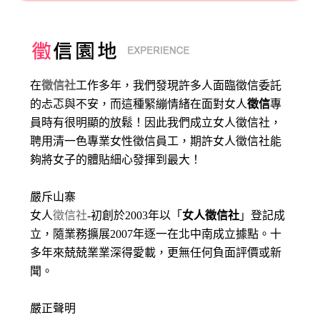
在
徵信社
工作多年，我們發現許多人面臨徵信委託
的忐忑與不安，而這種緊繃情緒在面對女人
徵信
專
員時有很明顯的放鬆！因此我們成立女人徵信社，
聘用清一色專業女性徵信員工，期許女人徵信社能
夠將女子的體貼細心發揮到最大
！
嚴斥山寨
女人
徵信社
-初創於2003年以「
女人徵信社
」登記成
立，隨業務擴展2007年逐一在北中南成立據點。十
多年來兢兢業業深得愛載，更無任何負面評價或新
聞。
嚴正聲明