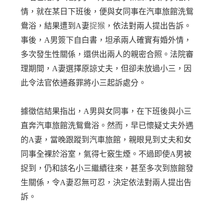
情，就在某日下班後，便與女同事在汽車旅館洗鴛
鴦浴，結果遭到A妻
捉猴
，依法對兩人提出告訴。
事後，A男簽下自白書，坦承兩人確實有婚外情，
多次發生性關係，還供出兩人的親密合照。法院審
理期間，A妻選擇原諒丈夫，但卻未放過小三，因
此令法官依通姦罪將小三起訴處分。
據徵信結果指出，A男與女同事，在下班後與小三
直奔汽車旅館洗鴛鴦浴。然而，早已懷疑丈夫外遇
的A妻，當晚跟蹤到汽車旅館，親眼見到丈夫和女
同事全裸於浴室，氣得七竅生煙。不過即使A男被
捉到，仍和該名小三繼續往來，甚至多次到旅館發
生關係，令A妻忍無可忍，決定依法對兩人提出告
訴。