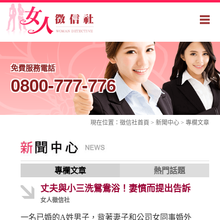
免費服務電話
0800-777-776
現在位置：
徵信社
首頁 > 新聞中心 >
專欄文章
專欄文章
熱門話題
丈夫與小三洗鴛鴦浴！妻憤而提出告訴
女人徵信社
一名已婚的A姓男子，背著妻子和公司女同事婚外