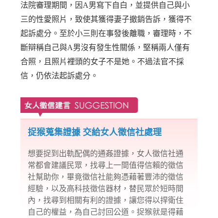
法院審理期間，因A男寫下自白，並提供自己與小
三的性愛照片，致使其獲得妻子撤銷告訴，獲得不
起訴處分。至於小三則在事發後離職，審理時，不
斷辯稱自己與A男沒有發生性關係，堅稱兩人僅有
合照，且照片裡頭的女子不是她。不過法官不採
信，仍依法起訴處分。
捉猴蒐集證據 交給女人徵信社處理
想要捉到出軌配偶的通姦證據，女人徵信社通
常都會建議民眾，找尋上一間值得信賴的徵信
社幫助你，畢竟
徵信社
能夠憑藉著豐沛的徵信
經驗，以及高科技徵信器材，替民眾於短時間
內，找尋到相關有利的證據，讓您得以捍衛住
自己的權益，為自己討回公道。捉猴就是得藉