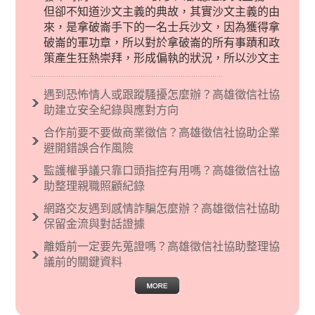
但卻不知道沙文主義的典故，其實沙文主義的由
來，是拿破崙手下的一名士兵沙文，因為獲得拿
破崙的軍功章，所以對於拿破崙的所有事蹟和政
策產生狂熱崇拜，形成偏執的狀況，所以沙文主
義後來就被拿來暗指偏見和歧視，而且有沙文主
義傾向的人，通常對於自己的國家和民族有超強
遇到恐怖情人或跟蹤騷擾怎麼辦？高雄徵信社協
烈的卓越感，因而瞧不起其他國家的人，所以沙
助建立安全紀錄與應對方向
文主義也廣泛應用在種族歧視的說法，甚至還出
合作前要不要做商業徵信？高雄徵信社協助企業
現了男性沙文…
避開錯誤合作風險
監護權爭議只靠口頭指控有用嗎？高雄徵信社協
助整理親職照顧紀錄
網路交友遇到感情詐騙怎麼辦？高雄徵信社協助
保留金流與對話證據
離婚前一定要先蒐證嗎？高雄徵信社協助整理協
議前的關鍵資料