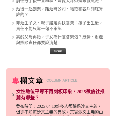
前任分手後一直糾纏，是愛太深還是跟騷風險？
的內容其實非常多，有些案例…
婚後一起創業，離婚時公司、帳款和客戶到底算
誰的？
非婚生子女、親子鑑定與扶養費：孩子出生後，
責任不能只靠一句不承認
高齡父母再婚，子女為什麼會緊張？感情、財產
與照顧責任都要說清楚
女性地位平等不再刻板印象，2025徵信社推
薦有哪些？
發布時間：2025-04-10許多人都聽過沙文主義，
但卻不知道沙文主義的典故，其實沙文主義的由