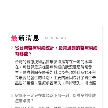
從台灣醫療糾紛統計，最常遇到的醫療糾紛
有哪些？
台灣的醫療技術品質療體還是有在一定的水準
在，可就算是這樣醫療糾紛的狀況還是時常發
生。醫療糾紛在醫美外科以及各項外科及婦產科
是最容易發生的科別，主要的原因包含了醫生未
盡告知義務、醫療處置疏失、手術疏失、術後照
顧失當、醫療費用的收取。雖然醫學進步，但醫
生與病患之間引起的糾紛還是經常發生。很多案
家暴不一定只在拳頭落下那一刻，保護令前後該
例中最後都走向訴訟流程，我們如果不幸遇到相
怎麼準備？
關醫療糾紛時究竟該怎麼處理呢？醫療糾紛相關