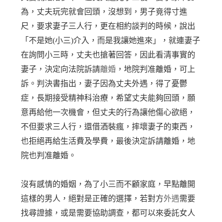
為，丈夫玩完就會回頭，沒想到，男子竟得寸進
尺，要求妻子三人行，更在相約談判的時候，說出
「不是她(小三)介入，而是我讓她進來」，就連妻子
在詢問小三時，丈夫也搶著回答，因此看清事實的
妻子，決定向法院訴請
離婚
，地院判准離婚，可上
訴。判決書指出，妻子因為丈夫外遇，得了憂鬱
症，長期接受精神科治療，希望丈夫能夠回頭，願
意再給他一次機會，但丈夫的行為讓他傷心欲絕，
不但要求三人行，還借酒裝瘋，摔壞妻子的東西，
也拒絕再給生活費及學費，最後決定訴請離婚，地
院也判准離婚。
沒有感情的婚姻，為了小三而不顧家庭，早點離開
這樣的男人，絕對是正確的選擇，若對方
外遇
需要
找尋證據，或是需要協助調查，都可以來委託女人