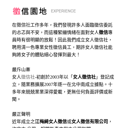
在
徵信社
工作多年，我們發現許多人面臨徵信委託
的忐忑與不安，而這種緊繃情緒在面對女人
徵信
專
員時有很明顯的放鬆！因此我們成立女人徵信社，
聘用清一色專業女性徵信員工，期許女人徵信社能
夠將女子的體貼細心發揮到最大
！
嚴斥山寨
女人
徵信社
-初創於2003年以「
女人徵信社
」登記成
立，隨業務擴展2007年逐一在北中南成立據點。十
多年來兢兢業業深得愛載，更無任何負面評價或新
聞。
嚴正聲明
近年成立之
江梅綺女人徵信
或
女人徵信有限公司
，