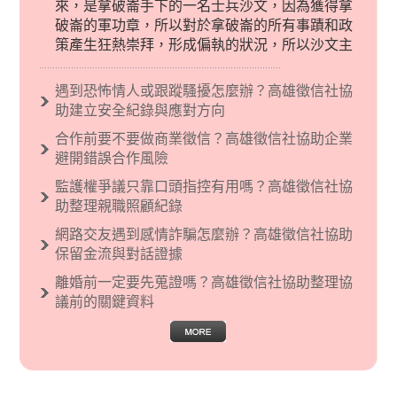
來，是拿破崙手下的一名士兵沙文，因為獲得拿
破崙的軍功章，所以對於拿破崙的所有事蹟和政
策產生狂熱崇拜，形成偏執的狀況，所以沙文主
義後來就被拿來暗指偏見和歧視，而且有沙文主
義傾向的人，通常對於自己的國家和民族有超強
遇到恐怖情人或跟蹤騷擾怎麼辦？高雄徵信社協
烈的卓越感，因而瞧不起其他國家的人，所以沙
助建立安全紀錄與應對方向
文主義也廣泛應用在種族歧視的說法，甚至還出
合作前要不要做商業徵信？高雄徵信社協助企業
現了男性沙文…
避開錯誤合作風險
監護權爭議只靠口頭指控有用嗎？高雄徵信社協
助整理親職照顧紀錄
網路交友遇到感情詐騙怎麼辦？高雄徵信社協助
保留金流與對話證據
離婚前一定要先蒐證嗎？高雄徵信社協助整理協
議前的關鍵資料