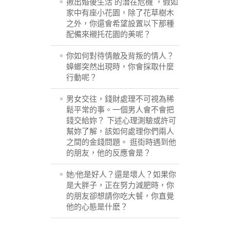
揪出婚後生活 的潛在危機 ，假如
家中有座小花園，除了花草樹木
之外，你還會希望設置以下那種
配備來襯托花園的美呢？
你如何對待情敵及背叛的情人？
蟑螂突然出現時，你會採取什麼
行動呢？
男女交往，錢財處理不可視為稀
鬆平常的事。一個男人會不會把
錢交給妳？ 下述心理測驗或許可
幫妳了解，該如何處理你們兩人
之間的金錢問題。 逛街時遇到他
的朋友，他的反應會是？
她/他是好人？還是壞人？如果你
是大胖子，正在努力減肥時，你
的朋友卻想請你吃大餐，你直覺
他的心態是什麽？