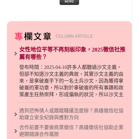
女性地位平等不再刻板印象，2025徵信社推
薦有哪些？
發布時間：2025-04-10許多人都聽過沙文主義，
但卻不知道沙文主義的典故，其實沙文主義的由
來，是拿破崙手下的一名士兵沙文，因為獲得拿
破崙的軍功章，所以對於拿破崙的所有事蹟和政
策產生狂熱崇拜，形成偏執的狀況，所以沙文主
義後來就被拿來暗指偏見和歧視，而且有沙文主
義傾向的人，通常對於自己的國家和民族有超強
遇到恐怖情人或跟蹤騷擾怎麼辦？高雄徵信社協
烈的卓越感，因而瞧不起其他國家的人，所以沙
助建立安全紀錄與應對方向
文主義也廣泛應用在種族歧視的說法，甚至還出
合作前要不要做商業徵信？高雄徵信社協助企業
現了男性沙文…
避開錯誤合作風險