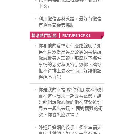
花24萬委託徵信社抓姦，卻沒有
下文?
利用徵信器材蒐證，最好有徵信
首選專家從旁協助
你和他的愛情走什麼路線呢？如
果他當眾做出違反公德的事情讓
你感覺丟人現眼，那麼以下哪件
事情的惡劣程度會引爆你，讓你
恨不得撲上去咬他兩口好讓他記
得絕不再犯
你是我的幸福嗎?你和朋友本來計
畫在這個周末一起去看電影，結
果那個讓你心儀的他卻突然邀你
周末一起出去玩， 面對兩難的衝
突，你會怎麼選擇？
外遇是婚姻的殺手，多少幸福夫
妻因此離婚；如果另一半外遇，