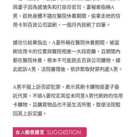
與妻子因為感情失和打
離婚
官司，妻報案指稱A
男，趁她身體不適在醫院休養期間，偷拿走她的信
用卡到百貨公司盜刷，一個月內就刷了四筆。
據
徵信
結果指出，A妻所稱在醫院休養期間，被盜
刷信用卡的位置與醫院相差一大段距離，且期間內
都在醫院休養，根本不可能跑去百貨公司購物，據
此起訴A男，法院審理後，依詐欺取財罪判處A男。
A男不服上訴否認犯罪，表示其刷卡購物是妻子委
託代買，不過A妻咬定其從未同意A男代刷她的信用
卡購物，且購買物品也不是生活所需，致使法院駁
回其上訴定讞。