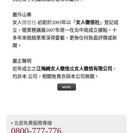
嚴斥山寨
女人
徵信社
-初創於2003年以「
女人徵信社
」登記成
立，隨業務擴展2007年逐一在北中南成立據點。十
多年來兢兢業業深得愛載，更無任何負面評價或新
聞。
嚴正聲明
近年成立之
江梅綺女人徵信
或
女人徵信有限公司
，
均非本 公司，相關咎責亦與本公司無關。
▪ 北部免費服務專線
0800-777-776