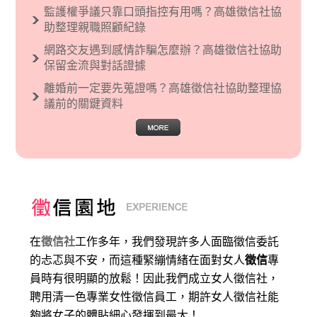
監護權爭議只靠口頭指控有用嗎？高雄徵信社協
助整理親職照顧紀錄
網路交友遇到感情詐騙怎麼辦？高雄徵信社協助
保留金流與對話證據
離婚前一定要先蒐證嗎？高雄徵信社協助整理協
議前的關鍵資料
在
徵信社
工作多年，我們發現許多人面臨徵信委託
的忐忑與不安，而這種緊繃情緒在面對女人
徵信
專
員時有很明顯的放鬆！因此我們成立女人徵信社，
聘用清一色專業女性徵信員工，期許女人徵信社能
夠將女子的體貼細心發揮到最大
！