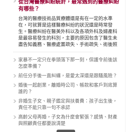
從台灣醫療糾紛統計，最常遇到的醫療糾紛
有哪些？
台灣的醫療技術品質療體還是有在一定的水準
在，可就算是這樣醫療糾紛的狀況還是時常發
生。醫療糾紛在醫美外科以及各項外科及婦產科
是最容易發生的科別，主要的原因包含了醫生未
盡告知義務、醫療處置疏失、手術疏失、術後照
顧失當、醫療費用的收取。雖然醫學進步，但醫
生與病患之間引起的糾紛還是經常發生。很多案
家暴不一定只在拳頭落下那一刻，保護令前後該
例中最後都走向訴訟流程，我們如果不幸遇到相
怎麼準備？
關醫療糾紛時究竟該怎麼處理呢？醫療糾紛相關
前任分手後一直糾纏，是愛太深還是跟騷風險？
的內容其實非常多，有些案例…
婚後一起創業，離婚時公司、帳款和客戶到底算
誰的？
非婚生子女、親子鑑定與扶養費：孩子出生後，
責任不能只靠一句不承認
高齡父母再婚，子女為什麼會緊張？感情、財產
與照顧責任都要說清楚