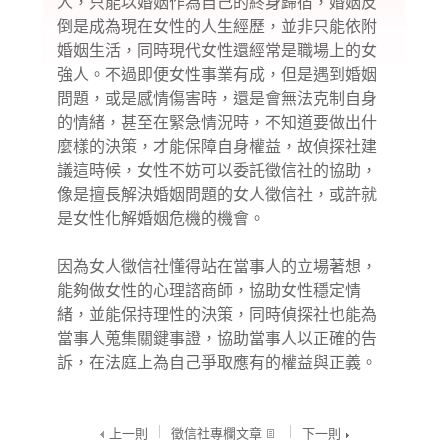
人，只能以婚姻作為自己的終身歸宿，婚姻反
倒是成為現在女性的人生經歷，並非只能依附
婚姻生活，同時現代女性還經常是職場上的女
強人。不過即便女性事業有成，但是遇到婚姻
問題，或是感情傷害時，還是會無法克制自身
的情緒，甚至在緊急情況時，不知道要做出什
麼樣的決策，才能保障自身權益，故偵探社建
議這時候，女性不妨可以委託
徵信社
的協助，
像是擅長解決婚姻問題的女人徵信社，或許就
是女性化解婚姻危機的機會。
因為女人徵信社懂得站在當事人的立場著想，
能夠做女性的心理諮商師，協助女性穩定情
緒，並能保持理性的決策，同時偵探社也能為
當事人蒐集關鍵事證，協助當事人以正確的告
訴，在法庭上為自己爭取應有的權益與正義。
上一則
徵信社專欄文章
下一則