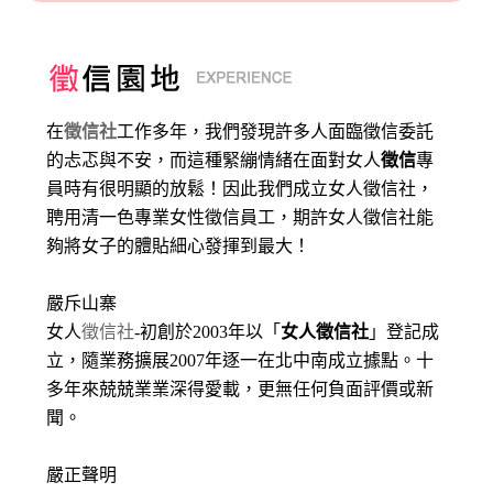
在
徵信社
工作多年，我們發現許多人面臨徵信委託
的忐忑與不安，而這種緊繃情緒在面對女人
徵信
專
員時有很明顯的放鬆！因此我們成立女人徵信社，
聘用清一色專業女性徵信員工，期許女人徵信社能
夠將女子的體貼細心發揮到最大
！
嚴斥山寨
女人
徵信社
-初創於2003年以「
女人徵信社
」登記成
立，隨業務擴展2007年逐一在北中南成立據點。十
多年來兢兢業業深得愛載，更無任何負面評價或新
聞。
嚴正聲明