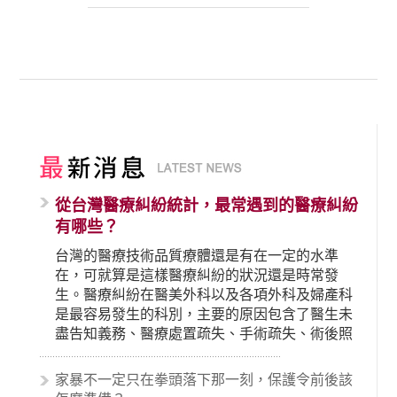
從台灣醫療糾紛統計，最常遇到的醫療糾紛
有哪些？
台灣的醫療技術品質療體還是有在一定的水準
在，可就算是這樣醫療糾紛的狀況還是時常發
生。醫療糾紛在醫美外科以及各項外科及婦產科
是最容易發生的科別，主要的原因包含了醫生未
盡告知義務、醫療處置疏失、手術疏失、術後照
顧失當、醫療費用的收取。雖然醫學進步，但醫
生與病患之間引起的糾紛還是經常發生。很多案
家暴不一定只在拳頭落下那一刻，保護令前後該
例中最後都走向訴訟流程，我們如果不幸遇到相