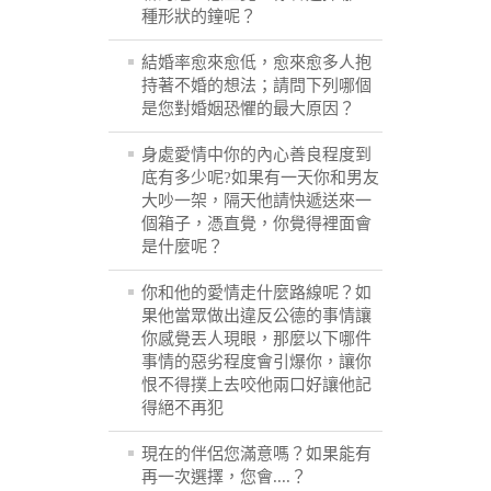
種形狀的鐘呢？
結婚率愈來愈低，愈來愈多人抱
持著不婚的想法；請問下列哪個
是您對婚姻恐懼的最大原因？
身處愛情中你的內心善良程度到
底有多少呢?如果有一天你和男友
大吵一架，隔天他請快遞送來一
個箱子，憑直覺，你覺得裡面會
是什麼呢？
你和他的愛情走什麼路線呢？如
果他當眾做出違反公德的事情讓
你感覺丟人現眼，那麼以下哪件
事情的惡劣程度會引爆你，讓你
恨不得撲上去咬他兩口好讓他記
得絕不再犯
現在的伴侶您滿意嗎？如果能有
再一次選擇，您會....？