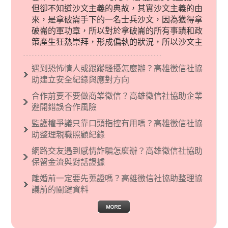
但卻不知道沙文主義的典故，其實沙文主義的由
來，是拿破崙手下的一名士兵沙文，因為獲得拿
破崙的軍功章，所以對於拿破崙的所有事蹟和政
策產生狂熱崇拜，形成偏執的狀況，所以沙文主
義後來就被拿來暗指偏見和歧視，而且有沙文主
義傾向的人，通常對於自己的國家和民族有超強
遇到恐怖情人或跟蹤騷擾怎麼辦？高雄徵信社協
烈的卓越感，因而瞧不起其他國家的人，所以沙
助建立安全紀錄與應對方向
文主義也廣泛應用在種族歧視的說法，甚至還出
合作前要不要做商業徵信？高雄徵信社協助企業
現了男性沙文…
避開錯誤合作風險
監護權爭議只靠口頭指控有用嗎？高雄徵信社協
助整理親職照顧紀錄
網路交友遇到感情詐騙怎麼辦？高雄徵信社協助
保留金流與對話證據
離婚前一定要先蒐證嗎？高雄徵信社協助整理協
議前的關鍵資料