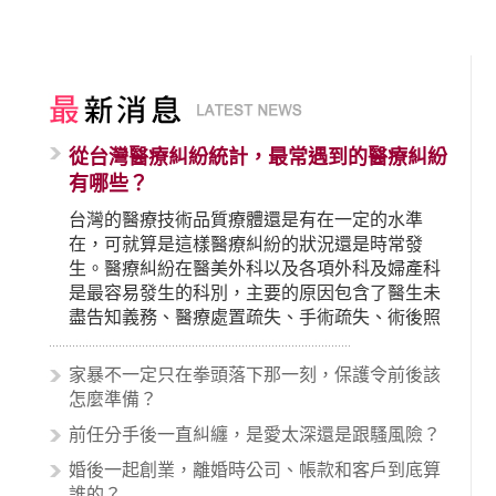
從台灣醫療糾紛統計，最常遇到的醫療糾紛
有哪些？
台灣的醫療技術品質療體還是有在一定的水準
在，可就算是這樣醫療糾紛的狀況還是時常發
生。醫療糾紛在醫美外科以及各項外科及婦產科
是最容易發生的科別，主要的原因包含了醫生未
盡告知義務、醫療處置疏失、手術疏失、術後照
顧失當、醫療費用的收取。雖然醫學進步，但醫
生與病患之間引起的糾紛還是經常發生。很多案
家暴不一定只在拳頭落下那一刻，保護令前後該
例中最後都走向訴訟流程，我們如果不幸遇到相
怎麼準備？
關醫療糾紛時究竟該怎麼處理呢？醫療糾紛相關
前任分手後一直糾纏，是愛太深還是跟騷風險？
的內容其實非常多，有些案例…
婚後一起創業，離婚時公司、帳款和客戶到底算
誰的？