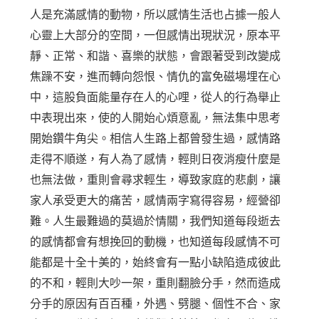
人是充滿感情的動物，所以感情生活也占據一般人
心靈上大部分的空間，一但感情出現狀況，原本平
靜、正常、和諧、喜樂的狀態，會跟著受到改變成
焦躁不安，進而轉向怨恨、情仇的富免磁場埋在心
中，這股負面能量存在人的心哩，從人的行為舉止
中表現出來，使的人開始心煩意亂，無法集中思考
開始鑽牛角尖。相信人生路上都曾發生過，感情路
走得不順遂，有人為了感情，輕則日夜消瘦什麼是
也無法做，重則會尋求輕生，導致家庭的悲劇，讓
家人承受更大的痛苦，感情兩字寫得容易，經營卻
難。人生最難過的莫過於情關，我們知道每段逝去
的感情都會有想挽回的動機，也知道每段感情不可
能都是十全十美的，始終會有一點小缺陷造成彼此
的不和，輕則大吵一架，重則翻臉分手，然而造成
分手的原因有百百種，外遇、劈腿、個性不合、家