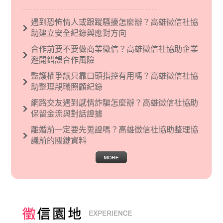
義後來就被拿來暗指偏見和歧視，而且有沙文主
義傾向的人，通常對於自己的國家和民族有超強
遇到恐怖情人或跟蹤騷擾怎麼辦？高雄徵信社協
烈的卓越感，因而瞧不起其他國家的人，所以沙
助建立安全紀錄與應對方向
文主義也廣泛應用在種族歧視的說法，甚至還出
合作前要不要做商業徵信？高雄徵信社協助企業
現了男性沙文…
避開錯誤合作風險
監護權爭議只靠口頭指控有用嗎？高雄徵信社協
助整理親職照顧紀錄
網路交友遇到感情詐騙怎麼辦？高雄徵信社協助
保留金流與對話證據
離婚前一定要先蒐證嗎？高雄徵信社協助整理協
議前的關鍵資料