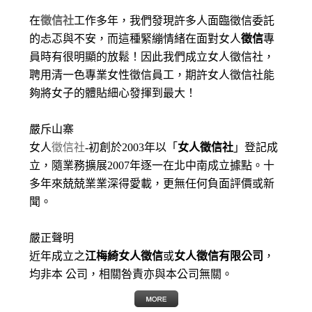
在
徵信社
工作多年，我們發現許多人面臨徵信委託
的忐忑與不安，而這種緊繃情緒在面對女人
徵信
專
員時有很明顯的放鬆！因此我們成立女人徵信社，
聘用清一色專業女性徵信員工，期許女人徵信社能
夠將女子的體貼細心發揮到最大
！
嚴斥山寨
女人
徵信社
-初創於2003年以「
女人徵信社
」登記成
立，隨業務擴展2007年逐一在北中南成立據點。十
多年來兢兢業業深得愛載，更無任何負面評價或新
聞。
嚴正聲明
近年成立之
江梅綺女人徵信
或
女人徵信有限公司
，
均非本 公司，相關咎責亦與本公司無關。