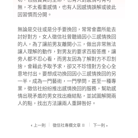
無，不太看重感情，也有人因感情誤解或彼此
因習慣而分開。
無論是交往或是分手要挽回，常常會盡所能去
討好對方，女人徵信社曾聽過因小三感情挽回
的人，為了讓前男友離開小三，做出非常無法
讓人理解的動作，對男友的要求百般答應，讓
旁人都不忍心看，而男友因為了解對方不忍割
捨，會藉此予取予求，卻又不珍惜對方全心全
意地付出。要想成功挽回因小三感情挽回的另
一半，成為一門藝術，一門學問，甚至一種專
業，徵信社紛紛推出感情挽回的服務，幫助感
情出現矛盾的男女找出癥結點，並試圖解開兩
人的點，找出方法讓兩人重歸咎好。
上一則
徵信社專欄文章
下一則