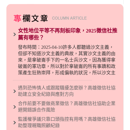
女性地位平等不再刻板印象，2025徵信社推
薦有哪些？
發布時間：2025-04-10許多人都聽過沙文主義，
但卻不知道沙文主義的典故，其實沙文主義的由
來，是拿破崙手下的一名士兵沙文，因為獲得拿
破崙的軍功章，所以對於拿破崙的所有事蹟和政
策產生狂熱崇拜，形成偏執的狀況，所以沙文主
義後來就被拿來暗指偏見和歧視，而且有沙文主
義傾向的人，通常對於自己的國家和民族有超強
遇到恐怖情人或跟蹤騷擾怎麼辦？高雄徵信社協
烈的卓越感，因而瞧不起其他國家的人，所以沙
助建立安全紀錄與應對方向
文主義也廣泛應用在種族歧視的說法，甚至還出
合作前要不要做商業徵信？高雄徵信社協助企業
現了男性沙文…
避開錯誤合作風險
監護權爭議只靠口頭指控有用嗎？高雄徵信社協
助整理親職照顧紀錄