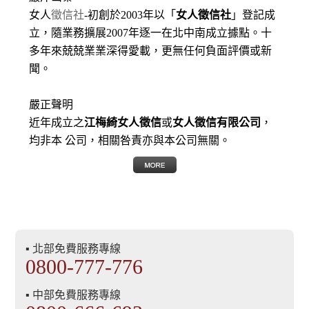
女人
徵信社
-初創於2003年以「
女人徵信社
」登記成
立，隨業務擴展2007年逐一在北中南成立據點。十
多年來兢兢業業深得愛載，更無任何負面評價或新
聞。
嚴正聲明
近年成立之
江梅綺女人徵信
或
女人徵信有限公司
，
均非本 公司，相關咎責亦與本公司無關。
▪ 北部免費服務專線
0800-777-776
▪ 中部免費服務專線