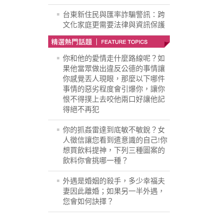
台東新住民與匯率詐騙警訊：跨
文化家庭更需要法律與資訊保護
你和他的愛情走什麼路線呢？如
果他當眾做出違反公德的事情讓
你感覺丟人現眼，那麼以下哪件
事情的惡劣程度會引爆你，讓你
恨不得撲上去咬他兩口好讓他記
得絕不再犯
你的抓姦雷達到底敏不敏銳？女
人徵信讓您看到遣意識的自己!你
想買飲料提神，下列三種圖案的
飲料你會挑哪一種？
外遇是婚姻的殺手，多少幸福夫
妻因此離婚；如果另一半外遇，
您會如何訣擇？