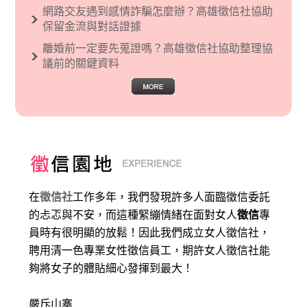
網路交友遇到感情詐騙怎麼辦？高雄徵信社協助
保留金流與對話證據
離婚前一定要先蒐證嗎？高雄徵信社協助整理協
議前的關鍵資料
在
徵信社
工作多年，我們發現許多人面臨徵信委託
的忐忑與不安，而這種緊繃情緒在面對女人
徵信
專
員時有很明顯的放鬆！因此我們成立女人徵信社，
聘用清一色專業女性徵信員工，期許女人徵信社能
夠將女子的體貼細心發揮到最大
！
嚴斥山寨