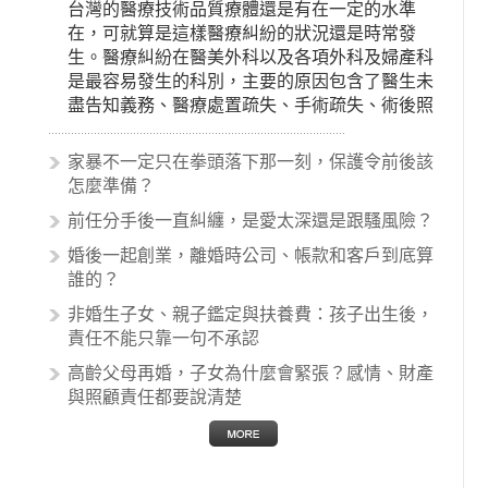
台灣的醫療技術品質療體還是有在一定的水準
在，可就算是這樣醫療糾紛的狀況還是時常發
生。醫療糾紛在醫美外科以及各項外科及婦產科
是最容易發生的科別，主要的原因包含了醫生未
盡告知義務、醫療處置疏失、手術疏失、術後照
顧失當、醫療費用的收取。雖然醫學進步，但醫
生與病患之間引起的糾紛還是經常發生。很多案
家暴不一定只在拳頭落下那一刻，保護令前後該
例中最後都走向訴訟流程，我們如果不幸遇到相
怎麼準備？
關醫療糾紛時究竟該怎麼處理呢？醫療糾紛相關
前任分手後一直糾纏，是愛太深還是跟騷風險？
的內容其實非常多，有些案例…
婚後一起創業，離婚時公司、帳款和客戶到底算
誰的？
非婚生子女、親子鑑定與扶養費：孩子出生後，
責任不能只靠一句不承認
高齡父母再婚，子女為什麼會緊張？感情、財產
與照顧責任都要說清楚