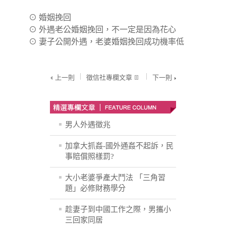
⊙
婚姻挽回
⊙
外遇老公婚姻挽回，不一定是因為花心
⊙
妻子公開外遇，老婆婚姻挽回成功機率低
上一則
徵信社專欄文章
下一則
男人外遇徵兆
加拿大抓姦-國外通姦不起訴，民
事賠償照樣罰?
大小老婆爭產大鬥法 「三角習
題」必修財務學分
趁妻子到中國工作之際，男攜小
三回家同居