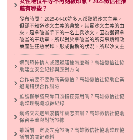
女性地位平等不再刻板印象，2025徵信社推
薦有哪些？
發布時間：2025-04-10許多人都聽過沙文主義，
但卻不知道沙文主義的典故，其實沙文主義的由
來，是拿破崙手下的一名士兵沙文，因為獲得拿
破崙的軍功章，所以對於拿破崙的所有事蹟和政
策產生狂熱崇拜，形成偏執的狀況，所以沙文主
義後來就被拿來暗指偏見和歧視，而且有沙文主
義傾向的人，通常對於自己的國家和民族有超強
遇到恐怖情人或跟蹤騷擾怎麼辦？高雄徵信社協
烈的卓越感，因而瞧不起其他國家的人，所以沙
助建立安全紀錄與應對方向
文主義也廣泛應用在種族歧視的說法，甚至還出
合作前要不要做商業徵信？高雄徵信社協助企業
現了男性沙文…
避開錯誤合作風險
監護權爭議只靠口頭指控有用嗎？高雄徵信社協
助整理親職照顧紀錄
網路交友遇到感情詐騙怎麼辦？高雄徵信社協助
保留金流與對話證據
離婚前一定要先蒐證嗎？高雄徵信社協助整理協
議前的關鍵資料