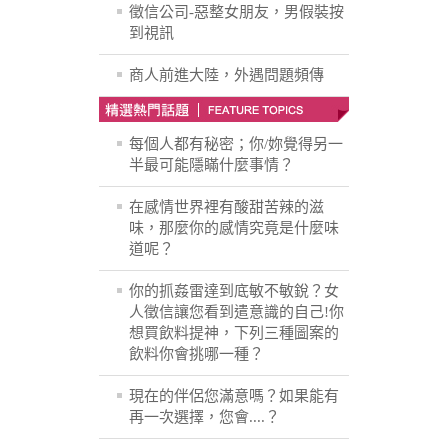
徵信公司-惡整女朋友，男假裝按
到視訊
商人前進大陸，外遇問題頻傳
每個人都有秘密；你/妳覺得另一
半最可能隱瞞什麼事情？
在感情世界裡有酸甜苦辣的滋
味，那麼你的感情究竟是什麼味
道呢？
你的抓姦雷達到底敏不敏銳？女
人徵信讓您看到遣意識的自己!你
想買飲料提神，下列三種圖案的
飲料你會挑哪一種？
現在的伴侶您滿意嗎？如果能有
再一次選擇，您會....？