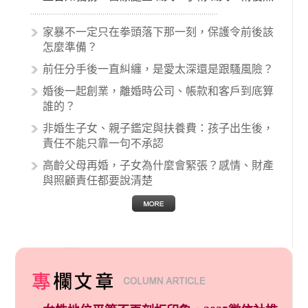
顧失當、醫療費用的收取。雖然醫學進步，但醫
生與病患之間引起的糾紛還是經常發生。很多案
家暴不一定只在拳頭落下那一刻，保護令前後該
例中最後都走向訴訟流程，我們如果不幸遇到相
怎麼準備？
關醫療糾紛時究竟該怎麼處理呢？醫療糾紛相關
前任分手後一直糾纏，是愛太深還是跟騷風險？
的內容其實非常多，有些案例…
婚後一起創業，離婚時公司、帳款和客戶到底算
誰的？
非婚生子女、親子鑑定與扶養費：孩子出生後，
責任不能只靠一句不承認
高齡父母再婚，子女為什麼會緊張？感情、財產
與照顧責任都要說清楚