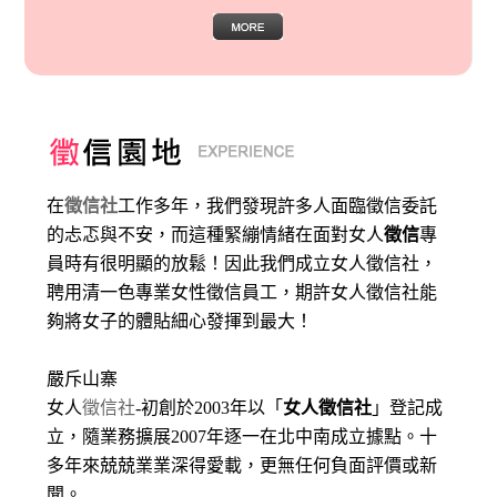
在
徵信社
工作多年，我們發現許多人面臨徵信委託
的忐忑與不安，而這種緊繃情緒在面對女人
徵信
專
員時有很明顯的放鬆！因此我們成立女人徵信社，
聘用清一色專業女性徵信員工，期許女人徵信社能
夠將女子的體貼細心發揮到最大
！
嚴斥山寨
女人
徵信社
-初創於2003年以「
女人徵信社
」登記成
立，隨業務擴展2007年逐一在北中南成立據點。十
多年來兢兢業業深得愛載，更無任何負面評價或新
聞。