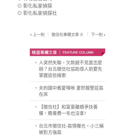
⊙
彰化私家偵探
⊙
彰化私家偵探社
上一則
徵信社專欄文章
下一則
人突然失聯、欠款避不見面怎麼
辦？台北徵信社協助尋人前要先
掌握這些線索
夫約國中舊愛嘿咻 妻怒報警捉姦
在床
【徵信社】和富豪離婚爭扶養
權，贍養費一毛也沒拿?
台北市徵信社-姦情曝光，小三稱
被對方強姦