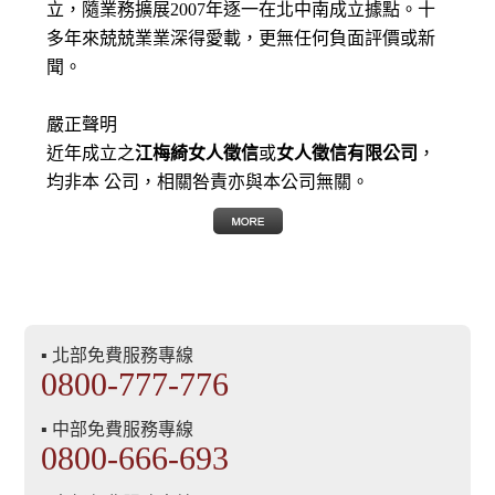
立，隨業務擴展2007年逐一在北中南成立據點。十
多年來兢兢業業深得愛載，更無任何負面評價或新
聞。
嚴正聲明
近年成立之
江梅綺女人徵信
或
女人徵信有限公司
，
均非本 公司，相關咎責亦與本公司無關。
▪ 北部免費服務專線
0800-777-776
▪ 中部免費服務專線
0800-666-693