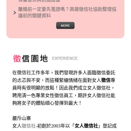
離婚前一定要先蒐證嗎？高雄徵信社協助整理協
議前的關鍵資料
在
徵信社
工作多年，我們發現許多人面臨徵信委託
的忐忑與不安，而這種緊繃情緒在面對女人
徵信
專
員時有很明顯的放鬆！因此我們成立女人徵信社，
聘用清一色專業女性徵信員工，期許女人徵信社能
夠將女子的體貼細心發揮到最大
！
嚴斥山寨
女人
徵信社
-初創於2003年以「
女人徵信社
」登記成