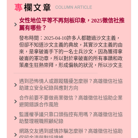
女性地位平等不再刻板印象，2025徵信社推
薦有哪些？
發布時間：2025-04-10許多人都聽過沙文主義，
但卻不知道沙文主義的典故，其實沙文主義的由
來，是拿破崙手下的一名士兵沙文，因為獲得拿
破崙的軍功章，所以對於拿破崙的所有事蹟和政
策產生狂熱崇拜，形成偏執的狀況，所以沙文主
義後來就被拿來暗指偏見和歧視，而且有沙文主
義傾向的人，通常對於自己的國家和民族有超強
遇到恐怖情人或跟蹤騷擾怎麼辦？高雄徵信社協
烈的卓越感，因而瞧不起其他國家的人，所以沙
助建立安全紀錄與應對方向
文主義也廣泛應用在種族歧視的說法，甚至還出
合作前要不要做商業徵信？高雄徵信社協助企業
現了男性沙文…
避開錯誤合作風險
監護權爭議只靠口頭指控有用嗎？高雄徵信社協
助整理親職照顧紀錄
網路交友遇到感情詐騙怎麼辦？高雄徵信社協助
保留金流與對話證據