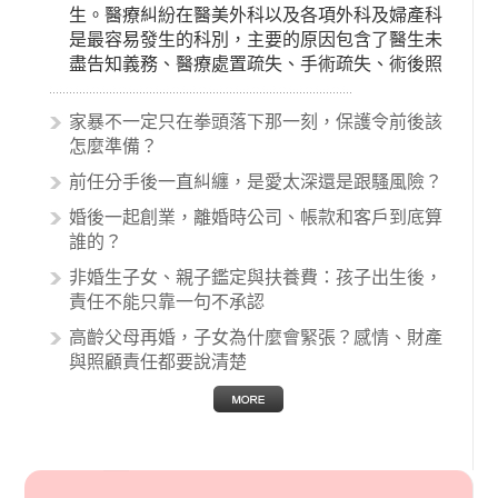
生。醫療糾紛在醫美外科以及各項外科及婦產科
是最容易發生的科別，主要的原因包含了醫生未
盡告知義務、醫療處置疏失、手術疏失、術後照
顧失當、醫療費用的收取。雖然醫學進步，但醫
生與病患之間引起的糾紛還是經常發生。很多案
家暴不一定只在拳頭落下那一刻，保護令前後該
例中最後都走向訴訟流程，我們如果不幸遇到相
怎麼準備？
關醫療糾紛時究竟該怎麼處理呢？醫療糾紛相關
前任分手後一直糾纏，是愛太深還是跟騷風險？
的內容其實非常多，有些案例…
婚後一起創業，離婚時公司、帳款和客戶到底算
誰的？
非婚生子女、親子鑑定與扶養費：孩子出生後，
責任不能只靠一句不承認
高齡父母再婚，子女為什麼會緊張？感情、財產
與照顧責任都要說清楚