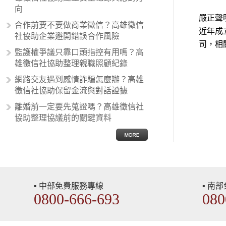
向的人，通常對於自己的國家和民族
向
有超強烈的卓越感，因而瞧不起其他
嚴正聲
合作前要不要做商業徵信？高雄徵信
國家的人，所以沙文主義也廣泛應用
近年成
社協助企業避開錯誤合作風險
在種族歧視的說法，甚至還出現了男
司，相
性沙文…
監護權爭議只靠口頭指控有用嗎？高
雄徵信社協助整理親職照顧紀錄
網路交友遇到感情詐騙怎麼辦？高雄
徵信社協助保留金流與對話證據
離婚前一定要先蒐證嗎？高雄徵信社
協助整理協議前的關鍵資料
▪ 中部免費服務專線
▪ 南
0800-666-693
080