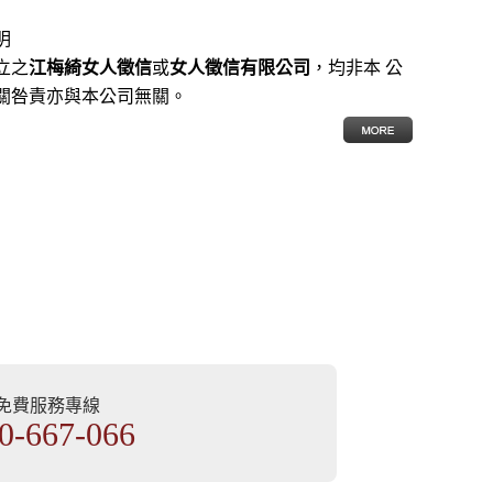
明
立之
江梅綺女人徵信
或
女人徵信有限公司
，均非本 公
關咎責亦與本公司無關。
部免費服務專線
0-667-066