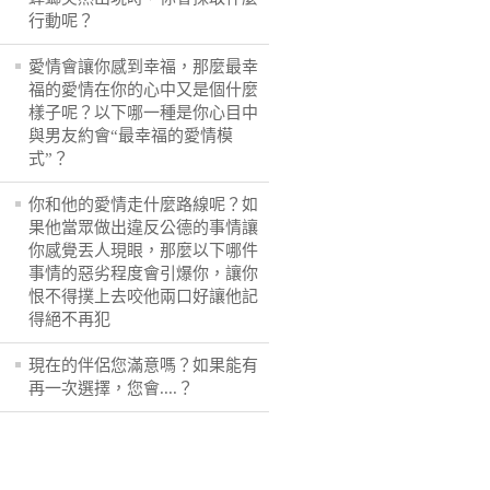
行動呢？
愛情會讓你感到幸福，那麼最幸
福的愛情在你的心中又是個什麼
樣子呢？以下哪一種是你心目中
與男友約會“最幸福的愛情模
式”？
你和他的愛情走什麼路線呢？如
果他當眾做出違反公德的事情讓
你感覺丟人現眼，那麼以下哪件
事情的惡劣程度會引爆你，讓你
恨不得撲上去咬他兩口好讓他記
得絕不再犯
現在的伴侶您滿意嗎？如果能有
再一次選擇，您會....？