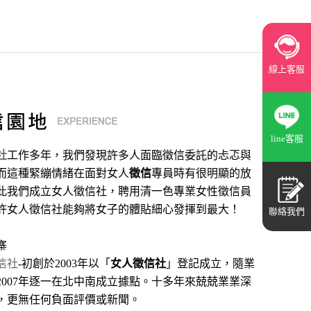
線上客服
line客服
社
工作多年，我們發現許多人面臨徵信委託的忐忑與
而這種緊繃情緒在面對女人
徵信
專員時有很明顯的放
此我們成立女人徵信社，聘用清一色專業女性徵信員
許女人徵信社能夠將女子的體貼細心發揮到最大
！
聯絡我們
寨
信社
-初創於2003年以「
女人徵信社
」登記成立，隨業
2007年逐一在北中南成立據點。十多年來兢兢業業深
，更無任何負面評價或新聞。