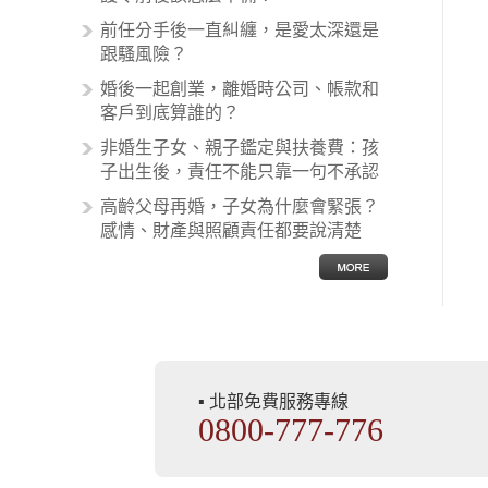
之間引起的糾紛還是經常發生。很多
前任分手後一直糾纏，是愛太深還是
案例中最後都走向訴訟流程，我們如
跟騷風險？
果不幸遇到相關醫療糾紛時究竟該怎
麼處理呢？醫療糾紛相關的內容其實
婚後一起創業，離婚時公司、帳款和
非常多，有些案例…
客戶到底算誰的？
非婚生子女、親子鑑定與扶養費：孩
子出生後，責任不能只靠一句不承認
高齡父母再婚，子女為什麼會緊張？
感情、財產與照顧責任都要說清楚
▪ 北部免費服務專線
0800-777-776