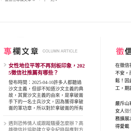
女性地位平等不再刻板印象，202
在
徵信
5徵信社推薦有哪些？
不安，
鬆！因
發布時間：2025-04-10許多人都聽過
工，期
沙文主義，但卻不知道沙文主義的典
故，其實沙文主義的由來，是拿破崙
手下的一名士兵沙文，因為獲得拿破
嚴斥山
崙的軍功章，所以對於拿破崙的所有
女人
徵
事蹟和政策產生狂熱崇拜，形成偏執
務擴展
的狀況，所以沙文主義後來就被拿來
遇到恐怖情人或跟蹤騷擾怎麼辦？高
得愛載
暗指偏見和歧視，而且有沙文主義傾
雄徵信社協助建立安全紀錄與應對方