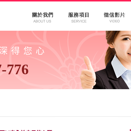
以深得您心
7-776