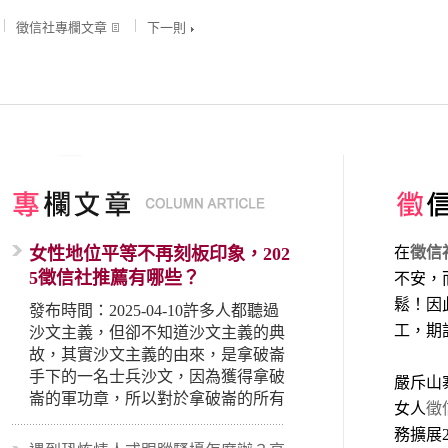
徵信社專欄文章
下一則
女性地位平等不再刻板印象，202
在
徵信
5徵信社推薦有哪些？
不安，
鬆！因
發布時間：2025-04-10許多人都聽過
工，期
沙文主義，但卻不知道沙文主義的典
故，其實沙文主義的由來，是拿破崙
手下的一名士兵沙文，因為獲得拿破
嚴斥山
崙的軍功章，所以對於拿破崙的所有
女人
徵
事蹟和政策產生狂熱崇拜，形成偏執
務擴展
的狀況，所以沙文主義後來就被拿來