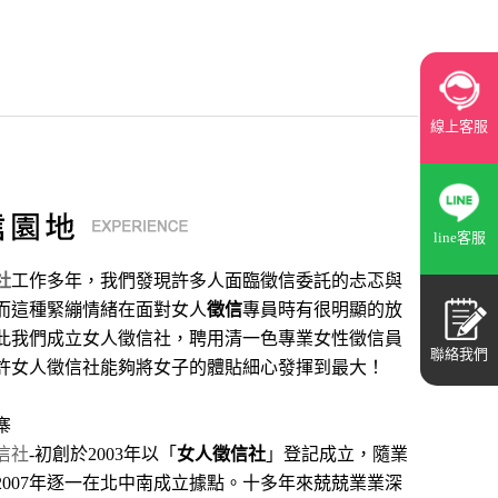
線上客服
line客服
社
工作多年，我們發現許多人面臨徵信委託的忐忑與
而這種緊繃情緒在面對女人
徵信
專員時有很明顯的放
此我們成立女人徵信社，聘用清一色專業女性徵信員
聯絡我們
許女人徵信社能夠將女子的體貼細心發揮到最大
！
寨
信社
-初創於2003年以「
女人徵信社
」登記成立，隨業
2007年逐一在北中南成立據點。十多年來兢兢業業深