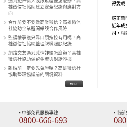
遇到恐怖情人或跟蹤騷擾怎麼辦？高
得愛載
暗指偏見和歧視，而且有沙文主義傾
雄徵信社協助建立安全紀錄與應對方
向的人，通常對於自己的國家和民族
向
有超強烈的卓越感，因而瞧不起其他
嚴正聲
合作前要不要做商業徵信？高雄徵信
國家的人，所以沙文主義也廣泛應用
近年成
社協助企業避開錯誤合作風險
在種族歧視的說法，甚至還出現了男
司，相
性沙文…
監護權爭議只靠口頭指控有用嗎？高
雄徵信社協助整理親職照顧紀錄
網路交友遇到感情詐騙怎麼辦？高雄
徵信社協助保留金流與對話證據
離婚前一定要先蒐證嗎？高雄徵信社
協助整理協議前的關鍵資料
▪ 中部免費服務專線
▪ 南
0800-666-693
080