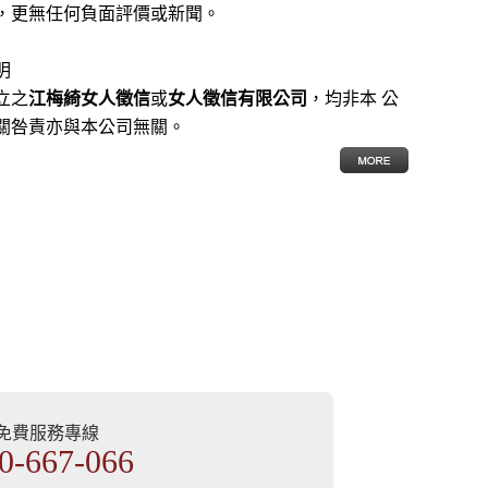
，更無任何負面評價或新聞。
明
立之
江梅綺女人徵信
或
女人徵信有限公司
，均非本 公
關咎責亦與本公司無關。
部免費服務專線
0-667-066