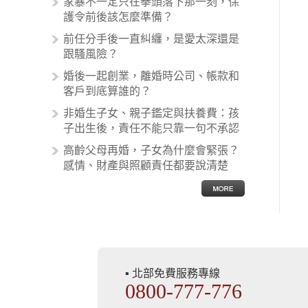
家暴不一定只在拳頭落下那一刻，保
收取。雖然醫學進步，但醫生與病患
護令前後該怎麼準備？
之間引起的糾紛還是經常發生。很多
前任分手後一直糾纏，是愛太深還是
案例中最後都走向訴訟流程，我們如
跟騷風險？
果不幸遇到相關醫療糾紛時究竟該怎
麼處理呢？醫療糾紛相關的內容其實
婚後一起創業，離婚時公司、帳款和
非常多，有些案例…
客戶到底算誰的？
非婚生子女、親子鑑定與扶養費：孩
子出生後，責任不能只靠一句不承認
高齡父母再婚，子女為什麼會緊張？
感情、財產與照顧責任都要說清楚
▪ 北部免費服務專線
0800-777-776