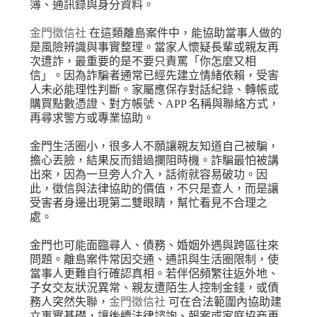
簿、通訊錄與身分資料。
金門徵信社
在這類離島案件中，能協助當事人做的
是風險辨識與事實整理。當家人懷疑長輩或親友再
次遭詐，最重要的是不要只責罵「你怎麼又相
信」。因為詐騙者通常已經先建立情緒依賴，受害
人未必能理性判斷。家屬應保存對話紀錄、轉帳或
購買點數憑證、對方帳號、APP 名稱與聯絡方式，
再尋求警方或專業協助。
金門生活圈小，很多人不願讓親友知道自己被騙，
擔心丟臉，結果反而錯過攔阻時機。詐騙最怕被講
出來，因為一旦旁人介入，話術就容易破功。因
此，徵信與法律協助的價值，不只是查人，而是讓
受害者身邊出現第二雙眼睛，幫忙看見不合理之
處。
金門也可能面臨尋人、債務、婚姻外遇與跨區往來
問題。離島案件常因交通、通訊與生活圈限制，使
當事人更難自行確認真相。若伴侶頻繁往返外地、
子女交友狀況異常、親友遭陌生人控制金錢，或債
務人突然失聯，
金門徵信社
可在合法範圍內協助建
立事實基礎，讓後續法律諮詢、報案或家庭協商更