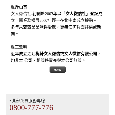
嚴斥山寨
女人
徵信社
-初創於2003年以「
女人徵信社
」登記成
立，隨業務擴展2007年逐一在北中南成立據點。十
多年來兢兢業業深得愛載，更無任何負面評價或新
聞。
嚴正聲明
近年成立之
江梅綺女人徵信
或
女人徵信有限公司
，
均非本 公司，相關咎責亦與本公司無關。
▪ 北部免費服務專線
0800-777-776