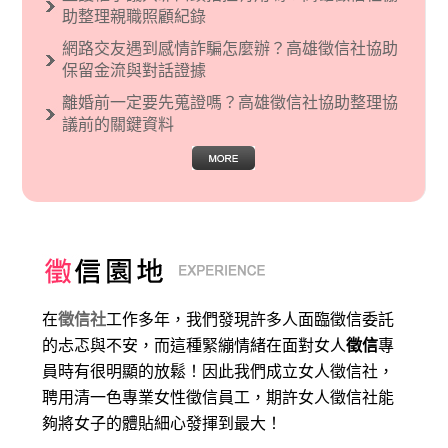
助整理親職照顧紀錄
網路交友遇到感情詐騙怎麼辦？高雄徵信社協助
保留金流與對話證據
離婚前一定要先蒐證嗎？高雄徵信社協助整理協
議前的關鍵資料
在
徵信社
工作多年，我們發現許多人面臨徵信委託
的忐忑與不安，而這種緊繃情緒在面對女人
徵信
專
員時有很明顯的放鬆！因此我們成立女人徵信社，
聘用清一色專業女性徵信員工，期許女人徵信社能
夠將女子的體貼細心發揮到最大
！