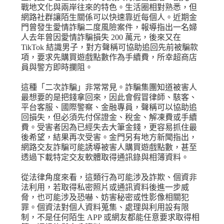
戰地文化與兩岸往來的特色。生活圈相對熟悉，但
網路社群讓陌生關係可以快速靠近每個人。近期金
門曾發生愛情詐騙二度風險案件，報導指出一名婦
人去年曾因愛情詐騙損失 200 萬元，後來又在
TikTok 結識男子，對方聲稱可協助追回先前被騙款
項，要求先購買遊戲點數作為手續費，所幸超商店
員與警方即時攔阻。
這種「二次詐騙」非常常見。詐騙集團知道被害人
最想要的是把錢拿回來，因此會假冒律師、駭客、
平台客服、國際警察、金融專員，聲稱可以協助追
回損失，但必須先付保證金、稅金、解凍費或手續
費。受害者因為已經失去大筆金錢，更容易抓住最
後希望，結果再次受害。金門另有地方新聞指出，
網路交友詐騙可能誘導被害人購買遊戲點數，甚至
透過下載特定交友軟體取得通訊錄與相簿資料。
從法律角度來看，這類行為可能涉及詐欺、個資非
法利用，若取得私密照片或通訊資料後進一步威
脅，也可能涉及恐嚇、妨害秘密或性影像相關犯
罪。個資法對個人資料蒐集、處理與利用設有限
制，不是任何陌生 APP 或網友都能任意要求取得相