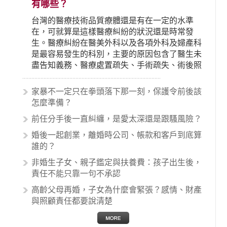
有哪些？
台灣的醫療技術品質療體還是有在一定的水準
在，可就算是這樣醫療糾紛的狀況還是時常發
生。醫療糾紛在醫美外科以及各項外科及婦產科
是最容易發生的科別，主要的原因包含了醫生未
盡告知義務、醫療處置疏失、手術疏失、術後照
顧失當、醫療費用的收取。雖然醫學進步，但醫
生與病患之間引起的糾紛還是經常發生。很多案
家暴不一定只在拳頭落下那一刻，保護令前後該
例中最後都走向訴訟流程，我們如果不幸遇到相
怎麼準備？
關醫療糾紛時究竟該怎麼處理呢？醫療糾紛相關
前任分手後一直糾纏，是愛太深還是跟騷風險？
的內容其實非常多，有些案例…
婚後一起創業，離婚時公司、帳款和客戶到底算
誰的？
非婚生子女、親子鑑定與扶養費：孩子出生後，
責任不能只靠一句不承認
高齡父母再婚，子女為什麼會緊張？感情、財產
與照顧責任都要說清楚