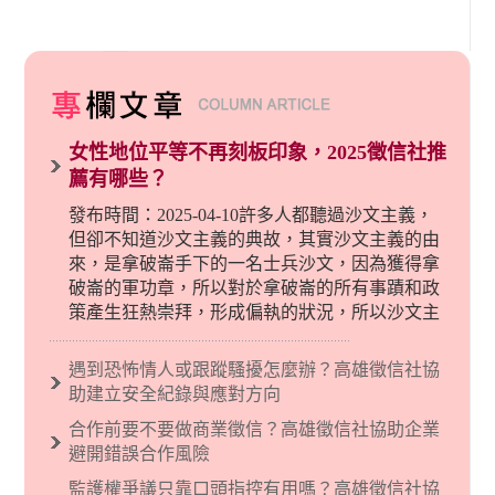
女性地位平等不再刻板印象，2025徵信社推
薦有哪些？
發布時間：2025-04-10許多人都聽過沙文主義，
但卻不知道沙文主義的典故，其實沙文主義的由
來，是拿破崙手下的一名士兵沙文，因為獲得拿
破崙的軍功章，所以對於拿破崙的所有事蹟和政
策產生狂熱崇拜，形成偏執的狀況，所以沙文主
義後來就被拿來暗指偏見和歧視，而且有沙文主
義傾向的人，通常對於自己的國家和民族有超強
遇到恐怖情人或跟蹤騷擾怎麼辦？高雄徵信社協
烈的卓越感，因而瞧不起其他國家的人，所以沙
助建立安全紀錄與應對方向
文主義也廣泛應用在種族歧視的說法，甚至還出
合作前要不要做商業徵信？高雄徵信社協助企業
現了男性沙文…
避開錯誤合作風險
監護權爭議只靠口頭指控有用嗎？高雄徵信社協