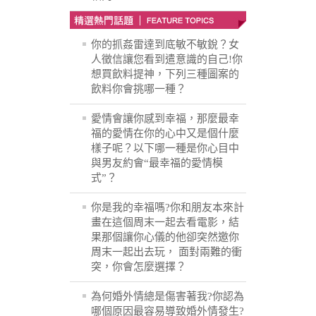
你的抓姦雷達到底敏不敏銳？女
人徵信讓您看到遣意識的自己!你
想買飲料提神，下列三種圖案的
飲料你會挑哪一種？
愛情會讓你感到幸福，那麼最幸
福的愛情在你的心中又是個什麼
樣子呢？以下哪一種是你心目中
與男友約會“最幸福的愛情模
式”？
你是我的幸福嗎?你和朋友本來計
畫在這個周末一起去看電影，結
果那個讓你心儀的他卻突然邀你
周末一起出去玩， 面對兩難的衝
突，你會怎麼選擇？
為何婚外情總是傷害著我?你認為
哪個原因最容易導致婚外情發生?