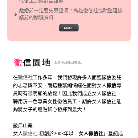
保留金流與對話證據
離婚前一定要先蒐證嗎？高雄徵信社協助整理協
議前的關鍵資料
在
徵信社
工作多年，我們發現許多人面臨徵信委託
的忐忑與不安，而這種緊繃情緒在面對女人
徵信
專
員時有很明顯的放鬆！因此我們成立女人徵信社，
聘用清一色專業女性徵信員工，期許女人徵信社能
夠將女子的體貼細心發揮到最大
！
嚴斥山寨
女人
徵信社
-初創於2003年以「
女人徵信社
」登記成