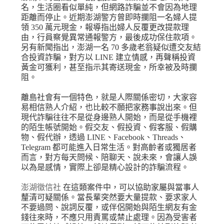
名，生活圈看似單純，但網路詐騙並不會因為地理
距離而停止。近期澎湖警方曾即時攔阻一名婦人提
領 350 萬元現金，報導指出婦人反覆更改提款理
由，行員察覺異常通報警方，最後成功保住款項。
另有新聞指出，澎湖一名 70 多歲老翁疑似遭交友結
合投資詐騙，對方以 LINE 建立情感，再聲稱投資
黃金可獲利，甚至指示其寄送現金，所幸被及時攔
阻。
離島社會有一個特色，就是人際關係密切，大家容
易相信熟人介紹，也比較不願把家務事說出來。但
現代詐騙往往不是從身邊熟人開始，而是從手機裡
的陌生帳號開始。假交友、假投資、假客服、假購
物、假代辦，透過 LINE、Facebook、Threads、
Telegram 都可能進入日常生活。對高齡者或獨居者
而言，對方每天問候、陪聊天、說未來，會讓人誤
以為是感情，實際上卻是精心設計的詐騙流程。
澎湖徵信社
在這類案件中，可以協助家屬與當事人
釐清可疑關係。當長輩突然要大量提款、要求家人
不要過問、說詞反覆，或伴侶開始與陌生網友有金
錢往來時，不應只用責罵或禁止處理。因為受害者