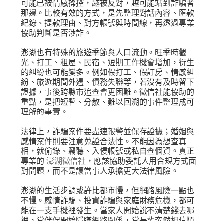
可能已被情感操控，越被反對，越可能站到詐騙者
那邊。比較有效的方式，是先整理對話內容、匯款
紀錄、提款理由、對方帳號與時間線，再透過專業
協助判斷是否涉詐。
澎湖也有特殊的旅遊季節與人口流動。旺季時觀
光、打工、租屋、民宿、短期工作機會增加，衍生
的糾紛也可能變多。例如假打工、假訂房、情感糾
紛、旅遊期間外遇、債務失聯等，若沒有及時留下
證據，事後跨縣市追查會更困難。徵信社能協助的
重點，是把短暫、分散、難以回溯的事件整理成可
理解的事實。
法律上，詐騙案件要盡速報警並保存證據；婚姻與
感情案件則要注意蒐證合法性。不能因為想查真
相，就偷錄、竊聽、入侵帳號或私自查個資。真正
專業的
澎湖徵信社
，應該協助委託人用合規方式面
對問題，而不是讓當事人承擔更大法律風險。
澎湖的生活步調或許比都市慢，但網路風險一點也
不慢。感情詐騙、投資詐騙與家庭財務危機，都可
能在一支手機裡發生。當家人開始說不清楚錢去哪
裡，當伴侶開始隱瞞網路關係，當長輩突然相信陌