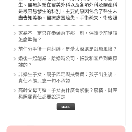
生。醫療糾紛在醫美外科以及各項外科及婦產科
是最容易發生的科別，主要的原因包含了醫生未
盡告知義務、醫療處置疏失、手術疏失、術後照
顧失當、醫療費用的收取。雖然醫學進步，但醫
生與病患之間引起的糾紛還是經常發生。很多案
家暴不一定只在拳頭落下那一刻，保護令前後該
例中最後都走向訴訟流程，我們如果不幸遇到相
怎麼準備？
關醫療糾紛時究竟該怎麼處理呢？醫療糾紛相關
前任分手後一直糾纏，是愛太深還是跟騷風險？
的內容其實非常多，有些案例…
婚後一起創業，離婚時公司、帳款和客戶到底算
誰的？
非婚生子女、親子鑑定與扶養費：孩子出生後，
責任不能只靠一句不承認
高齡父母再婚，子女為什麼會緊張？感情、財產
與照顧責任都要說清楚