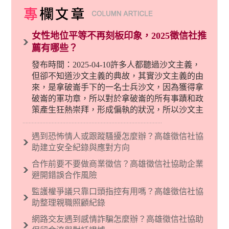
女性地位平等不再刻板印象，2025徵信社推
薦有哪些？
發布時間：2025-04-10許多人都聽過沙文主義，
但卻不知道沙文主義的典故，其實沙文主義的由
來，是拿破崙手下的一名士兵沙文，因為獲得拿
破崙的軍功章，所以對於拿破崙的所有事蹟和政
策產生狂熱崇拜，形成偏執的狀況，所以沙文主
義後來就被拿來暗指偏見和歧視，而且有沙文主
義傾向的人，通常對於自己的國家和民族有超強
遇到恐怖情人或跟蹤騷擾怎麼辦？高雄徵信社協
烈的卓越感，因而瞧不起其他國家的人，所以沙
助建立安全紀錄與應對方向
文主義也廣泛應用在種族歧視的說法，甚至還出
合作前要不要做商業徵信？高雄徵信社協助企業
現了男性沙文…
避開錯誤合作風險
監護權爭議只靠口頭指控有用嗎？高雄徵信社協
助整理親職照顧紀錄
網路交友遇到感情詐騙怎麼辦？高雄徵信社協助