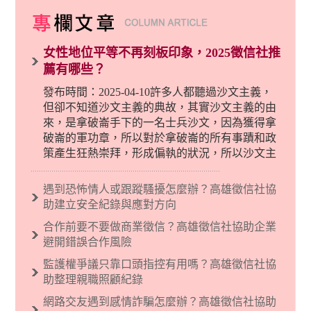
女性地位平等不再刻板印象，2025徵信社推
薦有哪些？
發布時間：2025-04-10許多人都聽過沙文主義，
但卻不知道沙文主義的典故，其實沙文主義的由
來，是拿破崙手下的一名士兵沙文，因為獲得拿
破崙的軍功章，所以對於拿破崙的所有事蹟和政
策產生狂熱崇拜，形成偏執的狀況，所以沙文主
義後來就被拿來暗指偏見和歧視，而且有沙文主
義傾向的人，通常對於自己的國家和民族有超強
遇到恐怖情人或跟蹤騷擾怎麼辦？高雄徵信社協
烈的卓越感，因而瞧不起其他國家的人，所以沙
助建立安全紀錄與應對方向
文主義也廣泛應用在種族歧視的說法，甚至還出
合作前要不要做商業徵信？高雄徵信社協助企業
現了男性沙文…
避開錯誤合作風險
監護權爭議只靠口頭指控有用嗎？高雄徵信社協
助整理親職照顧紀錄
網路交友遇到感情詐騙怎麼辦？高雄徵信社協助