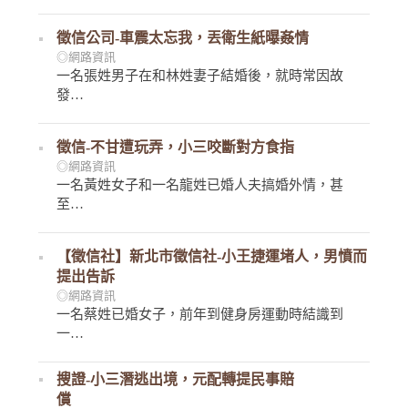
徵信公司-車震太忘我，丟衛生紙曝姦情
◎網路資訊
一名張姓男子在和林姓妻子結婚後，就時常因故
發…
徵信-不甘遭玩弄，小三咬斷對方食指
◎網路資訊
一名黃姓女子和一名龍姓已婚人夫搞婚外情，甚
至…
【徵信社】新北市徵信社-小王捷運堵人，男憤而
提出告訴
◎網路資訊
一名蔡姓已婚女子，前年到健身房運動時結識到
一…
搜證-小三潛逃出境，元配轉提民事賠
償