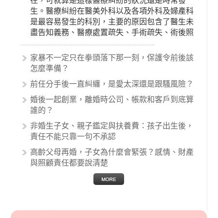
在，可就算是這樣醫療糾紛的狀況還是時常發
生。醫療糾紛在醫美外科以及各項外科及婦產科
是最容易發生的科別，主要的原因包含了醫生未
盡告知義務、醫療處置疏失、手術疏失、術後照
顧失當、醫療費用的收取。雖然醫學進步，但醫
生與病患之間引起的糾紛還是經常發生。很多案
家暴不一定只在拳頭落下那一刻，保護令前後該
例中最後都走向訴訟流程，我們如果不幸遇到相
怎麼準備？
關醫療糾紛時究竟該怎麼處理呢？醫療糾紛相關
前任分手後一直糾纏，是愛太深還是跟騷風險？
的內容其實非常多，有些案例…
婚後一起創業，離婚時公司、帳款和客戶到底算
誰的？
非婚生子女、親子鑑定與扶養費：孩子出生後，
責任不能只靠一句不承認
高齡父母再婚，子女為什麼會緊張？感情、財產
與照顧責任都要說清楚