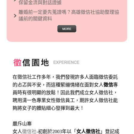
保留金流與對話證據
離婚前一定要先蒐證嗎？高雄徵信社協助整理協
議前的關鍵資料
在
徵信社
工作多年，我們發現許多人面臨徵信委託
的忐忑與不安，而這種緊繃情緒在面對女人
徵信
專
員時有很明顯的放鬆！因此我們成立女人徵信社，
聘用清一色專業女性徵信員工，期許女人徵信社能
夠將女子的體貼細心發揮到最大
！
嚴斥山寨
女人
徵信社
-初創於2003年以「
女人徵信社
」登記成