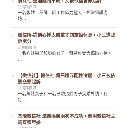
偵探社-逼迫離婚不成，女被依傷害罪起訴
◎網路資訊
一名張姓工程師，因工作壓力極大，經常到護膚
坊…
徵信所-謊稱心悸太嚴重才到旅館休息，小三遭起
訴處分
◎網路資訊
一名許姓男子和廖姓女子，背著許妻大搞婚外情。
…
【徵信社】徵信社-傳訊嗆元配性冷感，小三被依
通姦罪起訴
◎網路資訊
一名黃姓女子和一名已婚張姓男子搞婚外情，且
每…
基隆徵信社-遂自捉姦兩次不成功，僱用徵信社立
馬查獲證據