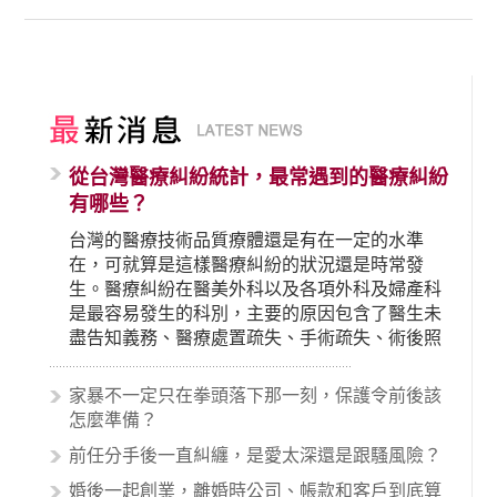
從台灣醫療糾紛統計，最常遇到的醫療糾紛
有哪些？
台灣的醫療技術品質療體還是有在一定的水準
在，可就算是這樣醫療糾紛的狀況還是時常發
生。醫療糾紛在醫美外科以及各項外科及婦產科
是最容易發生的科別，主要的原因包含了醫生未
盡告知義務、醫療處置疏失、手術疏失、術後照
顧失當、醫療費用的收取。雖然醫學進步，但醫
生與病患之間引起的糾紛還是經常發生。很多案
家暴不一定只在拳頭落下那一刻，保護令前後該
例中最後都走向訴訟流程，我們如果不幸遇到相
怎麼準備？
關醫療糾紛時究竟該怎麼處理呢？醫療糾紛相關
前任分手後一直糾纏，是愛太深還是跟騷風險？
的內容其實非常多，有些案例…
婚後一起創業，離婚時公司、帳款和客戶到底算