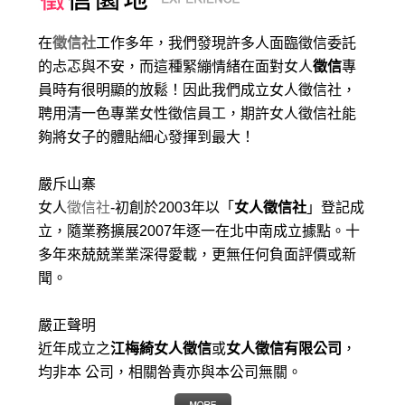
在
徵信社
工作多年，我們發現許多人面臨徵信委託
的忐忑與不安，而這種緊繃情緒在面對女人
徵信
專
員時有很明顯的放鬆！因此我們成立女人徵信社，
聘用清一色專業女性徵信員工，期許女人徵信社能
夠將女子的體貼細心發揮到最大
！
嚴斥山寨
女人
徵信社
-初創於2003年以「
女人徵信社
」登記成
立，隨業務擴展2007年逐一在北中南成立據點。十
多年來兢兢業業深得愛載，更無任何負面評價或新
聞。
嚴正聲明
近年成立之
江梅綺女人徵信
或
女人徵信有限公司
，
均非本 公司，相關咎責亦與本公司無關。