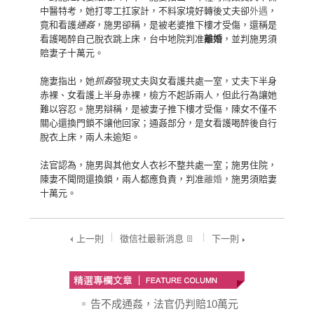
中醫特考，她打零工扛家計，不料家境好轉後丈夫卻
外遇
，
竟和看護
通姦
，施男卻稱，是被老婆推下樓才受傷，還稱是
看護喝醉自己脫衣跳上床，台中地院判准
離婚
，並判施男須
賠妻子十萬元。
施妻指出，她
抓姦
發現丈夫與女看護共處一室，丈夫下半身
赤裸、女看護上半身赤裸，檢方不起訴兩人，但此行為讓她
難以容忍。施男辯稱，是被妻子推下樓才受傷，陳女不僅不
關心還換門鎖不讓他回家；通姦部分，是女看護喝醉後自行
脫衣上床，兩人未逾矩。
法官認為，施男與其他女人衣衫不整共處一室；施男住院，
陳妻不聞問還換鎖，兩人都應負責，判准
離婚
，施男須賠妻
十萬元。
上一則
徵信社最新消息
下一則
告不成通姦，法官仍判賠10萬元