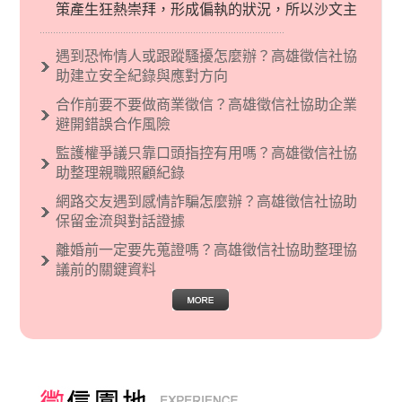
策產生狂熱崇拜，形成偏執的狀況，所以沙文主
義後來就被拿來暗指偏見和歧視，而且有沙文主
義傾向的人，通常對於自己的國家和民族有超強
遇到恐怖情人或跟蹤騷擾怎麼辦？高雄徵信社協
烈的卓越感，因而瞧不起其他國家的人，所以沙
助建立安全紀錄與應對方向
文主義也廣泛應用在種族歧視的說法，甚至還出
合作前要不要做商業徵信？高雄徵信社協助企業
現了男性沙文…
避開錯誤合作風險
監護權爭議只靠口頭指控有用嗎？高雄徵信社協
助整理親職照顧紀錄
網路交友遇到感情詐騙怎麼辦？高雄徵信社協助
保留金流與對話證據
離婚前一定要先蒐證嗎？高雄徵信社協助整理協
議前的關鍵資料