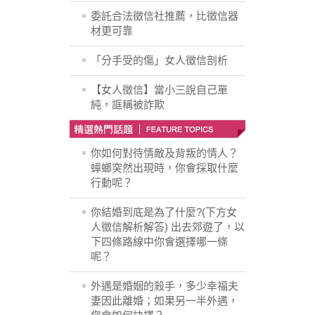
委託合法徵信社推薦，比徵信器
材更可靠
「分手受的傷」女人徵信剖析
【女人徵信】當小三說自己單
純，誆稱被詐欺
你如何對待情敵及背叛的情人？
蟑螂突然出現時，你會採取什麼
行動呢？
你結婚到底是為了什麼?(下方女
人徵信解析解答) 出去郊遊了，以
下四條路線中你會選擇哪一條
呢？
外遇是婚姻的殺手，多少幸福夫
妻因此離婚；如果另一半外遇，