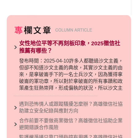
女性地位平等不再刻板印象，2025徵信社
推薦有哪些？
發布時間：2025-04-10許多人都聽過沙文主義，
但卻不知道沙文主義的典故，其實沙文主義的由
來，是拿破崙手下的一名士兵沙文，因為獲得拿
破崙的軍功章，所以對於拿破崙的所有事蹟和政
策產生狂熱崇拜，形成偏執的狀況，所以沙文主
義後來就被拿來暗指偏見和歧視，而且有沙文主
義傾向的人，通常對於自己的國家和民族有超強
遇到恐怖情人或跟蹤騷擾怎麼辦？高雄徵信社協
烈的卓越感，因而瞧不起其他國家的人，所以沙
助建立安全紀錄與應對方向
文主義也廣泛應用在種族歧視的說法，甚至還出
合作前要不要做商業徵信？高雄徵信社協助企業
現了男性沙文…
避開錯誤合作風險
監護權爭議只靠口頭指控有用嗎？高雄徵信社協