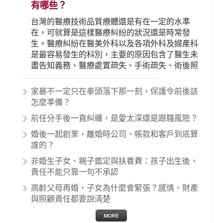
有哪些？
台灣的醫療技術品質療體還是有在一定的水準
在，可就算是這樣醫療糾紛的狀況還是時常發
生。醫療糾紛在醫美外科以及各項外科及婦產科
是最容易發生的科別，主要的原因包含了醫生未
盡告知義務、醫療處置疏失、手術疏失、術後照
顧失當、醫療費用的收取。雖然醫學進步，但醫
生與病患之間引起的糾紛還是經常發生。很多案
家暴不一定只在拳頭落下那一刻，保護令前後該
例中最後都走向訴訟流程，我們如果不幸遇到相
怎麼準備？
關醫療糾紛時究竟該怎麼處理呢？醫療糾紛相關
前任分手後一直糾纏，是愛太深還是跟騷風險？
的內容其實非常多，有些案例…
婚後一起創業，離婚時公司、帳款和客戶到底算
誰的？
非婚生子女、親子鑑定與扶養費：孩子出生後，
責任不能只靠一句不承認
高齡父母再婚，子女為什麼會緊張？感情、財產
與照顧責任都要說清楚