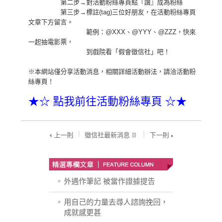
第二步→對活動粉絲專頁點『讚』成為粉絲
第三步→標註(tag)三位好朋友，在活動粉絲專頁
文章下方留言。
範例：@XXX、@YYY、@ZZZ，快來
一起抽電影票，
到戲院看「假會徵信社」吧！
※本網站僅分享活動消息，相關詳細活動辦法，請洽活動粉
絲專頁！
★☆ 點我前往活動粉絲專頁 ☆★
上一則
徵信社最新消息
下一則
外遇作筆記 被當作證據提告
用自己的力量去尋人諮詢挽回，
成就感更甚