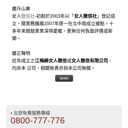
嚴斥山寨
女人
徵信社
-初創於2003年以「
女人徵信社
」登記成
立，隨業務擴展2007年逐一在北中南成立據點。十
多年來兢兢業業深得愛載，更無任何負面評價或新
聞。
嚴正聲明
近年成立之
江梅綺女人徵信
或
女人徵信有限公司
，
均非本 公司，相關咎責亦與本公司無關。
▪ 北部免費服務專線
0800-777-776