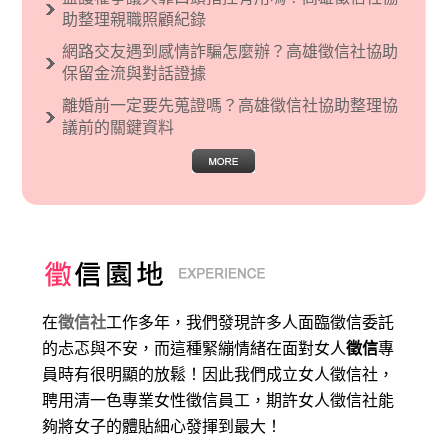
助整理親職照顧紀錄
網路交友遇到感情詐騙怎麼辦？高雄徵信社協助
保留金流與對話證據
離婚前一定要先蒐證嗎？高雄徵信社協助整理協
議前的關鍵資料
在
徵信社
工作多年，我們發現許多人面臨徵信委託
的忐忑與不安，而這種緊繃情緒在面對女人
徵信
專
員時有很明顯的放鬆！因此我們成立女人徵信社，
聘用清一色專業女性徵信員工，期許女人徵信社能
夠將女子的體貼細心發揮到最大
！