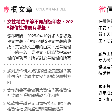
女性地位平等不再刻板印象，202
在
徵信
5徵信社推薦有哪些？
不安，
鬆！因
發布時間：2025-04-10許多人都聽過
工，期
沙文主義，但卻不知道沙文主義的典
故，其實沙文主義的由來，是拿破崙
手下的一名士兵沙文，因為獲得拿破
嚴斥山
崙的軍功章，所以對於拿破崙的所有
女人
徵
事蹟和政策產生狂熱崇拜，形成偏執
務擴展
的狀況，所以沙文主義後來就被拿來
遇到恐怖情人或跟蹤騷擾怎麼辦？高
得愛載
暗指偏見和歧視，而且有沙文主義傾
雄徵信社協助建立安全紀錄與應對方
向的人，通常對於自己的國家和民族
向
有超強烈的卓越感，因而瞧不起其他
嚴正聲
合作前要不要做商業徵信？高雄徵信
國家的人，所以沙文主義也廣泛應用
近年成
社協助企業避開錯誤合作風險
在種族歧視的說法，甚至還出現了男
司，相
性沙文…
監護權爭議只靠口頭指控有用嗎？高
雄徵信社協助整理親職照顧紀錄