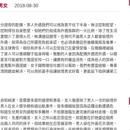
男女
2018-08-30
身分證旁的配偶，男人外遇我們可以視為管不住下半身，無法控制慾望，
，控制得住自身慾望，但她們仍就成為外遇族群的一大比例，除了性生活
夫妻間少了激情火花，無溝通話題等。在現代不論男人女人都會偷情外
擇外遇，就得為自己所選而負起承認，也必須承擔這些後續風險及後果。
庭及法律責任，相信有許多人可以忍受自己在愛情受傷、在婚姻裡被誣
為了家人可以像頭獅子挺身捍衛。衝動的人會因為配偶外遇而外遇，以眼
，甚至可能被對方蒐證反咬一口，讓應有的權益消失，成為他人的笑柄，
或是蒐集外遇證據，女子國際徵信社都可以幫助。我們有豐富經驗，專業
釐清問題並解決，可以用抓姦手段讓偷情男女好看，更能設下陷阱讓第三
忠貞和純潔，是需要多麼的道德和勇氣，女人傷害除了男人一次的偷情外
多男人在女人懷孕期有過出軌事件，很多婚姻就是因為這種出軌遭遇危
都知道生兒育女的過程有多難熬，不但要面臨生產完後的身材走樣，在懷
的孕吐、生產的痛苦，女人之所以能忍受這些，前提都在於她愛這個男
育出兩人共同的孩子，但結果她在忍受痛苦時，男人卻在外面花天酒地，
女人所承受的，再想想自己的行為該如何，在偷情外遇前，請先想想對方