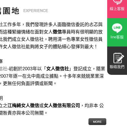
線上客服
社
工作多年，我們發現許多人面臨徵信委託的忐忑與
而這種緊繃情緒在面對女人
徵信
專員時有很明顯的放
line客服
此我們成立女人徵信社，聘用清一色專業女性徵信員
許女人徵信社能夠將女子的體貼細心發揮到最大
！
寨
聯絡我們
信社
-初創於2003年以「
女人徵信社
」登記成立，隨業
2007年逐一在北中南成立據點。十多年來兢兢業業深
，更無任何負面評價或新聞。
明
立之
江梅綺女人徵信
或
女人徵信有限公司
，均非本 公
關咎責亦與本公司無關。