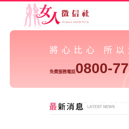
將心比心 所
0800-77
免費服務電話
徵信社有能力處理外遇，處理偷情男女-女人徵