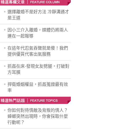
選擇離婚不是好方法 冷靜溝通才
是王道
因小三介入離婚，媒體仍將兩人
連在一起報導
在這年代忍氣吞聲就是傻！我們
提供優質代客出氣服務
抓姦在床-發現女友劈腿，打破對
方耳膜
捍衛婚姻權益，抓姦蒐證最有效
率
你如何對待情敵及背叛的情人？
蟑螂突然出現時，你會採取什麼
行動呢？