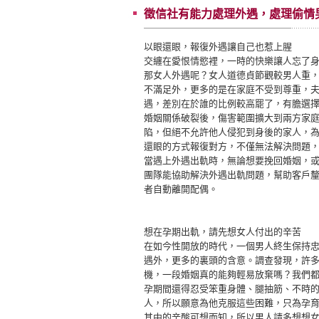
徵信社有能力處理外遇，處理偷情
以眼還眼，報復外遇讓自己也惹上腥
交纏在愛恨情慾裡，一時的快樂讓人忘了
那女人外遇呢？女人道德貞節觀較男人重
不滿足外，更多的是在家庭不受到尊重，
遇，差別在於誰的比例較高罷了，有膽選
婚姻關係破裂後，傷害範圍擴大到兩方家
陷，但絕不允許他人侵犯到身後的家人，
還眼的方式報復對方，不僅無法解決問題
當遇上外遇出軌時，無論想要挽回婚姻，
團隊能協助解決外遇出軌問題，幫助客戶
者自動離開配偶。
想在孕期出軌，請先想女人付出的辛苦
在如今性開放的時代，一個男人終生保持
遇外，更多的裏頭的含意。調查發現，許
機，一段婚姻真的能夠輕易放棄嗎？我們
孕期間還得忍受笨重身體、腿抽筋、不時
人，所以願意為他克服這些困難，只為孕
其中的辛酸可想而知，所以男人請多想想