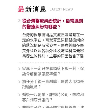
從台灣醫療糾紛統計，最常遇到
的醫療糾紛有哪些？
台灣的醫療技術品質療體還是有在一
定的水準在，可就算是這樣醫療糾紛
的狀況還是時常發生。醫療糾紛在醫
美外科以及各項外科及婦產科是最容
易發生的科別，主要的原因包含了醫
生未盡告知義務、醫療處置疏失、手
術疏失、術後照顧失當、醫療費用的
家暴不一定只在拳頭落下那一刻，保
收取。雖然醫學進步，但醫生與病患
護令前後該怎麼準備？
之間引起的糾紛還是經常發生。很多
前任分手後一直糾纏，是愛太深還是
案例中最後都走向訴訟流程，我們如
跟騷風險？
果不幸遇到相關醫療糾紛時究竟該怎
麼處理呢？醫療糾紛相關的內容其實
婚後一起創業，離婚時公司、帳款和
非常多，有些案例…
客戶到底算誰的？
非婚生子女、親子鑑定與扶養費：孩