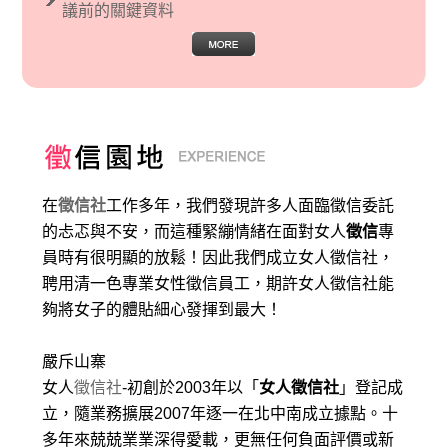
議前的關鍵資料
在
徵信社
工作多年，我們發現許多人面臨徵信委託
的忐忑與不安，而這種緊繃情緒在面對女人
徵信
專
員時有很明顯的放鬆！因此我們成立女人徵信社，
聘用清一色專業女性徵信員工，期許女人徵信社能
夠將女子的體貼細心發揮到最大
！
嚴斥山寨
女人
徵信社
-初創於2003年以「
女人徵信社
」登記成
立，隨業務擴展2007年逐一在北中南成立據點。十
多年來兢兢業業深得愛載，更無任何負面評價或新