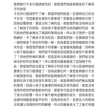
能夠進行子女行蹤調查的話，那麼我們就能夠徹底的了解孩
子的狀態
子女的行蹤我們不了解，那當然我們就是一定要問自己的兒
子女兒，究竟都是在做些什麼事情？而都是去哪個地方呢？
因為這種事情，要是沒有了解的話，那麼我們就沒有辦法深
入了解孩子的狀態，因為孩子要是我們沒有照顧好的話，有
可能他們就會做出了錯誤的事情出來。所以孩子我們一定要
照顧好，不了解孩子狀況的話，那麼我們就一定要跟孩子找
一個時間坐下來好好的聊一聊，因為要是沒有時間跟孩子聊
天的話，那麼我們跟孩子的距離一定會越來越遙遠，到時候
小孩子越長越大，我們就不知道他到底都是在做些什麼事情
了？而他們所做的事情，到底是有沒有錯誤的，我們就沒有
辦法好好的去掌握了。所以要是到最後變成了這個樣子的
話，那麼我們該怎麼去了解孩子的狀況呢？所以這個時候就
要進行子女行蹤調查了，因為說實在的，要是能夠進行子女
行蹤調查的話，那麼我們就能夠徹底的了解孩子的狀態，才
能夠在孩子還沒有發生事情之前，就能夠預防他們做出錯誤
的事情。因為小孩子在變壞的時候是非常快速的，要是沒有
及時的把他們給救起來的話，那麼有可能這件事情就會造成
了很大的影響。所以千萬不要有這種情形發生，因為有發生
這樣的問題是相當不好的，因為有些孩子，就是在小的時候
沒有讓父母親好好的照顧著，所以到最後長大了之後才有越