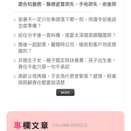
盡告知義務、醫療處置疏失、手術疏失、術後照
顧失當、醫療費用的收取。雖然醫學進步，但醫
生與病患之間引起的糾紛還是經常發生。很多案
家暴不一定只在拳頭落下那一刻，保護令前後該
例中最後都走向訴訟流程，我們如果不幸遇到相
怎麼準備？
關醫療糾紛時究竟該怎麼處理呢？醫療糾紛相關
前任分手後一直糾纏，是愛太深還是跟騷風險？
的內容其實非常多，有些案例…
婚後一起創業，離婚時公司、帳款和客戶到底算
誰的？
非婚生子女、親子鑑定與扶養費：孩子出生後，
責任不能只靠一句不承認
高齡父母再婚，子女為什麼會緊張？感情、財產
與照顧責任都要說清楚