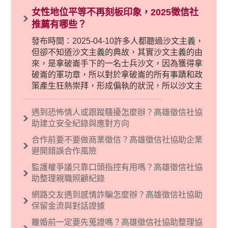
女性地位平等不再刻板印象，2025徵信社
推薦有哪些？
發布時間：2025-04-10許多人都聽過沙文主義，
但卻不知道沙文主義的典故，其實沙文主義的由
來，是拿破崙手下的一名士兵沙文，因為獲得拿
破崙的軍功章，所以對於拿破崙的所有事蹟和政
策產生狂熱崇拜，形成偏執的狀況，所以沙文主
義後來就被拿來暗指偏見和歧視，而且有沙文主
義傾向的人，通常對於自己的國家和民族有超強
遇到恐怖情人或跟蹤騷擾怎麼辦？高雄徵信社協
烈的卓越感，因而瞧不起其他國家的人，所以沙
助建立安全紀錄與應對方向
文主義也廣泛應用在種族歧視的說法，甚至還出
合作前要不要做商業徵信？高雄徵信社協助企業
現了男性沙文…
避開錯誤合作風險
監護權爭議只靠口頭指控有用嗎？高雄徵信社協
助整理親職照顧紀錄
網路交友遇到感情詐騙怎麼辦？高雄徵信社協助
保留金流與對話證據
離婚前一定要先蒐證嗎？高雄徵信社協助整理協