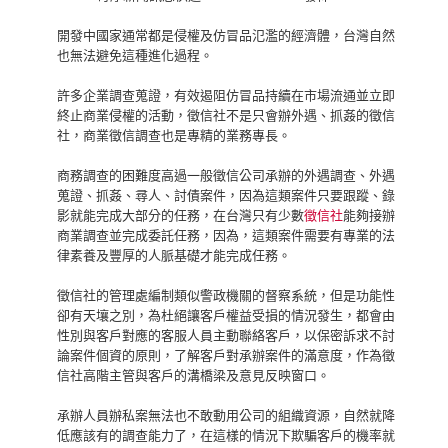
開發中國家通常都是侵權及仿冒品氾濫的經濟體，台灣自然
也無法避免這種進化過程。
許多企業調查蒐證，有效遏阻仿冒品持續在市場流通並立即
終止商業侵權的活動，徵信社不是只會辦外遇、抓姦的徵信
社，商業徵信調查也是專精的業務專長。
商務調查的困難度高過一般徵信公司承辦的外遇調查、外遇
蒐證、抓姦、尋人、討債案件，因為這類案件只要跟蹤、錄
影就能完成大部分的任務，在台灣只有少數
徵信社
能夠接辦
商業調查並完成委託任務，因為，這類案件需要有專業的法
律素養及豐厚的人脈基礎才能完成任務。
徵信社的管理處編制類似警政機關的督察系統，但是功能性
卻有天壤之別，為杜絕讓客戶權益受損的情況發生，都會由
性別與客戶對應的客服人員主動聯絡客戶，以保密訴求不討
論案件個資的原則，了解客戶對承辦案件的滿意度，作為徵
信社高階主管與客戶的溝橋梁及意見反映窗口。
承辦人員辦私案無法也不敢動用公司的組織資源，自然就降
低應該有的調查能力了，在這樣的情況下欺騙客戶的機率就