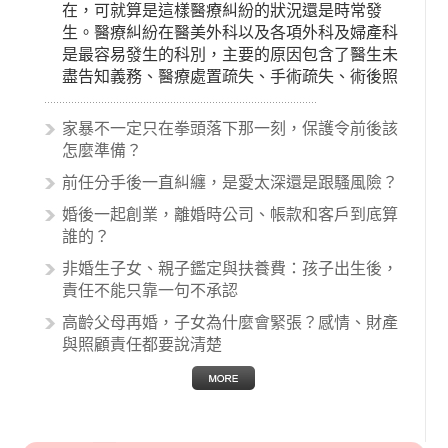
在，可就算是這樣醫療糾紛的狀況還是時常發
生。醫療糾紛在醫美外科以及各項外科及婦產科
是最容易發生的科別，主要的原因包含了醫生未
盡告知義務、醫療處置疏失、手術疏失、術後照
顧失當、醫療費用的收取。雖然醫學進步，但醫
生與病患之間引起的糾紛還是經常發生。很多案
家暴不一定只在拳頭落下那一刻，保護令前後該
例中最後都走向訴訟流程，我們如果不幸遇到相
怎麼準備？
關醫療糾紛時究竟該怎麼處理呢？醫療糾紛相關
前任分手後一直糾纏，是愛太深還是跟騷風險？
的內容其實非常多，有些案例…
婚後一起創業，離婚時公司、帳款和客戶到底算
誰的？
非婚生子女、親子鑑定與扶養費：孩子出生後，
責任不能只靠一句不承認
高齡父母再婚，子女為什麼會緊張？感情、財產
與照顧責任都要說清楚