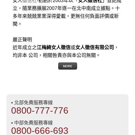
女人
徵信社
-初創於2003年以「
女人徵信社
」登記成
立，隨業務擴展2007年逐一在北中南成立據點。十
多年來兢兢業業深得愛載，更無任何負面評價或新
聞。
嚴正聲明
近年成立之
江梅綺女人徵信
或
女人徵信有限公司
，
均非本 公司，相關咎責亦與本公司無關。
▪ 北部免費服務專線
0800-777-776
▪ 中部免費服務專線
0800-666-693