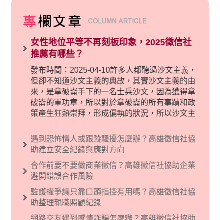
女性地位平等不再刻板印象，2025徵信社
推薦有哪些？
發布時間：2025-04-10許多人都聽過沙文主義，
但卻不知道沙文主義的典故，其實沙文主義的由
來，是拿破崙手下的一名士兵沙文，因為獲得拿
破崙的軍功章，所以對於拿破崙的所有事蹟和政
策產生狂熱崇拜，形成偏執的狀況，所以沙文主
義後來就被拿來暗指偏見和歧視，而且有沙文主
義傾向的人，通常對於自己的國家和民族有超強
遇到恐怖情人或跟蹤騷擾怎麼辦？高雄徵信社協
烈的卓越感，因而瞧不起其他國家的人，所以沙
助建立安全紀錄與應對方向
文主義也廣泛應用在種族歧視的說法，甚至還出
合作前要不要做商業徵信？高雄徵信社協助企業
現了男性沙文…
避開錯誤合作風險
監護權爭議只靠口頭指控有用嗎？高雄徵信社協
助整理親職照顧紀錄
網路交友遇到感情詐騙怎麼辦？高雄徵信社協助