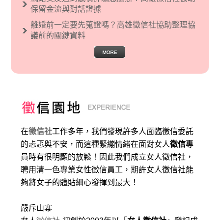
保留金流與對話證據
離婚前一定要先蒐證嗎？高雄徵信社協助整理協
議前的關鍵資料
在
徵信社
工作多年，我們發現許多人面臨徵信委託
的忐忑與不安，而這種緊繃情緒在面對女人
徵信
專
員時有很明顯的放鬆！因此我們成立女人徵信社，
聘用清一色專業女性徵信員工，期許女人徵信社能
夠將女子的體貼細心發揮到最大
！
嚴斥山寨